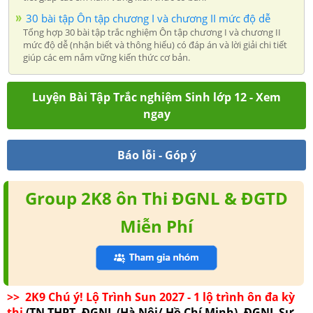
30 bài tập Ôn tập chương I và chương II mức độ dễ
Tổng hợp 30 bài tập trắc nghiệm Ôn tập chương I và chương II
mức độ dễ (nhận biết và thông hiểu) có đáp án và lời giải chi tiết
giúp các em nắm vững kiến thức cơ bản.
Luyện Bài Tập Trắc nghiệm Sinh lớp 12 - Xem
ngay
Báo lỗi - Góp ý
Group 2K8 ôn Thi ĐGNL & ĐGTD
Miễn Phí
>> 2K9 Chú ý! Lộ Trình Sun 2027 - 1 lộ trình ôn đa kỳ
thi
(TN THPT, ĐGNL (Hà Nội/ Hồ Chí Minh), ĐGNL Sư