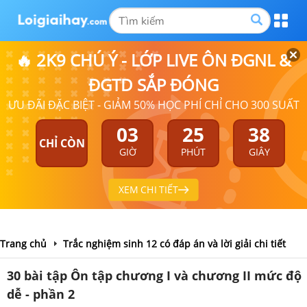
🔥 2K9 CHÚ Ý - LỚP LIVE ÔN ĐGNL &
ĐGTD SẮP ĐÓNG
ƯU ĐÃI ĐẶC BIỆT - GIẢM 50% HỌC PHÍ CHỈ CHO 300 SUẤT
03
25
38
CHỈ CÒN
GIỜ
PHÚT
GIÂY
XEM CHI TIẾT
Trang chủ
Trắc nghiệm sinh 12 có đáp án và lời giải chi tiết
30 bài tập Ôn tập chương I và chương II mức độ
dễ - phần 2