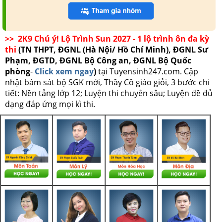
>> 2K9 Chú ý! Lộ Trình Sun 2027 - 1 lộ trình ôn đa kỳ
thi
(TN THPT, ĐGNL (Hà Nội/ Hồ Chí Minh), ĐGNL Sư
Phạm, ĐGTD, ĐGNL Bộ Công an, ĐGNL Bộ Quốc
phòng
-
Click xem ngay
)
tại Tuyensinh247.com.
Cập
nhật bám sát bộ SGK mới, Thầy Cô giáo giỏi, 3 bước chi
tiết: Nền tảng lớp 12; Luyện thi chuyên sâu; Luyện đề đủ
dạng đáp ứng mọi kì thi.