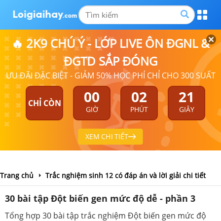
🔥 2K9 CHÚ Ý - LỚP LIVE ÔN ĐGNL &
ĐGTD SẮP ĐÓNG
ƯU ĐÃI ĐẶC BIỆT - GIẢM 50% HỌC PHÍ CHỈ CHO 300 SUẤT
00
02
21
CHỈ CÒN
GIỜ
PHÚT
GIÂY
XEM CHI TIẾT
Trang chủ
Trắc nghiệm sinh 12 có đáp án và lời giải chi tiết
30 bài tập Đột biến gen mức độ dễ - phần 3
Tổng hợp 30 bài tập trắc nghiệm Đột biến gen mức độ