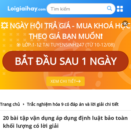
💥 NGÀY HỘI TRẢ GIÁ - MUA KHOÁ HỌC
THEO GIÁ BẠN MUỐN❗
🎯 LỚP 1-12 TẠI TUYENSINH247 (TỪ 10-12/08)
BẮT ĐẦU SAU 1 NGÀY
XEM CHI TIẾT
Trang chủ
Trắc nghiệm hóa 9 có đáp án và lời giải chi tiết
20 bài tập vận dụng áp dụng định luật bảo toàn
khối lượng có lời giải