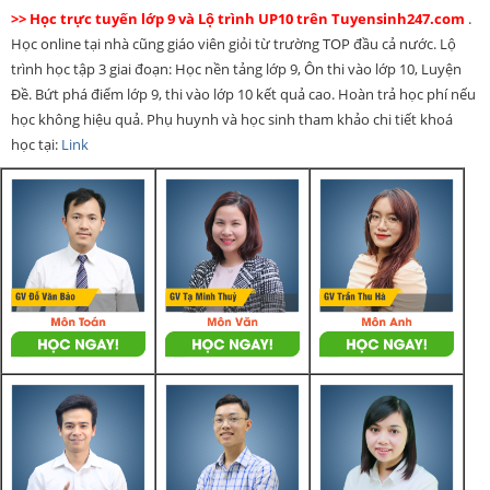
>> Học trực tuyến lớp 9 và Lộ trình UP10 trên Tuyensinh247.com
.
Học online tại nhà cũng giáo viên giỏi từ trường TOP đầu cả nước. Lộ
trình học tập 3 giai đoạn: Học nền tảng lớp 9, Ôn thi vào lớp 10, Luyện
Đề. Bứt phá điểm lớp 9, thi vào lớp 10 kết quả cao. Hoàn trả học phí nếu
học không hiệu quả. Phụ huynh và học sinh tham khảo chi tiết khoá
học tại:
Link