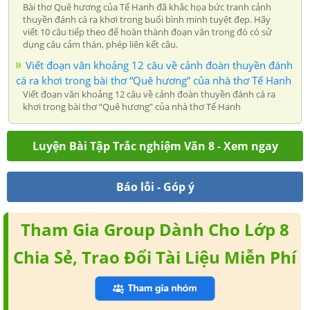
Bài thơ Quê hương của Tế Hanh đã khắc họa bức tranh cảnh
thuyền đánh cá ra khơi trong buổi bình minh tuyệt đẹp. Hãy
viết 10 câu tiếp theo để hoàn thành đoạn văn trong đó có sử
dụng câu cảm thán, phép liên kết câu.
Viết đoạn văn khoảng 12 câu về cảnh đoàn thuyền đánh
cá ra khơi trong bài thơ “Quê hương” của nhà thơ Tế Hanh
Viết đoạn văn khoảng 12 câu về cảnh đoàn thuyền đánh cá ra
khơi trong bài thơ “Quê hương” của nhà thơ Tế Hanh
Luyện Bài Tập Trắc nghiệm Văn 8 - Xem ngay
Báo lỗi - Góp ý
Tham Gia Group Dành Cho Lớp 8
Chia Sẻ, Trao Đổi Tài Liệu Miễn Phí