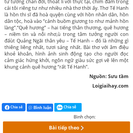
tư tưởng chán đời, thoát li với thực tại, chìm đắm trong
cái tôi riêng tư như nhiều nhà thơ thời ấy. Thơ Tế Hanh
là hồn thi sĩ đã hoà quyện cùng với hồn nhân dân, hồn
dân tộc, hoà vào “cánh buồm giương to như mảnh hồn
làng”.“Quê hương” – hai tiếng thân thương, quê hương
– niềm tin và nỗi nhơ,ù trong tâm tưởng người con
đấùt Quảng Ngãi thân yêu – Tế Hanh – đó là những gì
thiêng liêng nhất, tươi sáng nhất. Bài thơ với âm điệu
khoẻ khoắn, hình ảnh sinh động tạo cho người đọc
cảm giác hứng khởi, ngôn ngữ giàu sức gợi vẽ lên một
khung cảnh quê hương “rất Tế Hanh”.
Nguồn: Sưu tầm
Loigiaihay.com
Chia sẻ
Chia sẻ
Bình luận
Bình chọn:
Bài tiếp theo