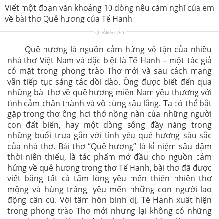
Viết một đoạn văn khoảng 10 dòng nêu cảm nghĩ của em
về bài thơ Quê hương của Tế Hanh
QUẢNG CÁO
Quê hương là nguồn cảm hứng vô tận của nhiều
nhà thơ Việt Nam và đặc biệt là Tế Hanh – một tác giả
có mặt trong phong trào Thơ mới và sau cách mạng
vẫn tiếp tục sáng tác dồi dào. Ông được biết đến qua
những bài thơ về quê hương miền Nam yêu thương với
tình cảm chân thành và vô cùng sâu lắng. Ta có thể bắt
gặp trong thơ ông hơi thở nồng nàn của những người
con đất biển, hay một dòng sông đầy nắng trong
những buổi trưa gắn với tình yêu quê hương sâu sắc
của nhà thơ. Bài thơ “Quê hương” là kỉ niệm sâu đậm
thời niên thiếu, là tác phẩm mở đầu cho nguồn cảm
hứng về quê hương trong thơ Tế Hanh, bài thơ đã được
viết bằng tất cả tấm lòng yêu mến thiên nhiên thơ
mộng và hùng tráng, yêu mến những con người lao
động cần cù. Với tâm hồn bình dị, Tế Hanh xuất hiện
trong phong trào Thơ mới nhưng lại không có những