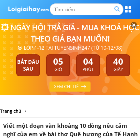
💥 NGÀY HỘI TRẢ GIÁ - MUA KHOÁ HỌC
THEO GIÁ BẠN MUỐN❗
🎯 LỚP 1-12 TẠI TUYENSINH247 (TỪ 10-12/08)
05
04
40
BẮT ĐẦU
SAU
GIỜ
PHÚT
GIÂY
XEM CHI TIẾT
Trang chủ
Viết một đoạn văn khoảng 10 dòng nêu cảm
nghĩ của em về bài thơ Quê hương của Tế Hanh