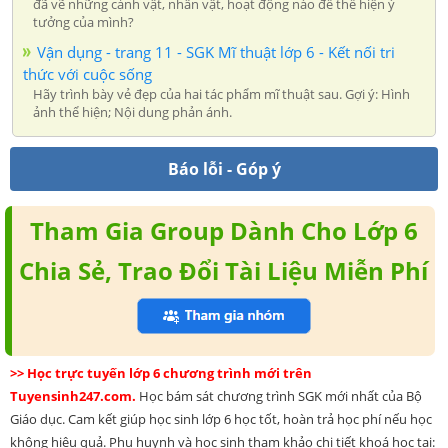
đã vẽ những cảnh vật, nhân vật, hoạt động nào để thể hiện ý
tưởng của mình?
Vận dụng - trang 11 - SGK Mĩ thuật lớp 6 - Kết nối tri
thức với cuộc sống
Hãy trình bày vẻ đẹp của hai tác phẩm mĩ thuật sau. Gợi ý: Hình
ảnh thể hiện; Nội dung phản ánh.
Báo lỗi - Góp ý
Tham Gia Group Dành Cho Lớp 6
Chia Sẻ, Trao Đổi Tài Liệu Miễn Phí
>> Học trực tuyến lớp 6 chương trình mới trên
Tuyensinh247.com.
Học bám sát chương trình SGK mới nhất của Bộ
Giáo dục. Cam kết giúp học sinh lớp 6 học tốt, hoàn trả học phí nếu học
không hiệu quả. Phụ huynh và học sinh tham khảo chi tiết khoá học tại: