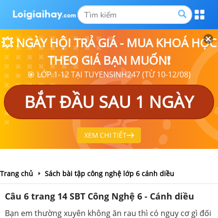
💥 NGÀY HỘI TRẢ GIÁ - MUA KHOÁ HỌC
THEO GIÁ BẠN MUỐN❗
🎯 LỚP 1-12 TẠI TUYENSINH247 (TỪ 10-12/08)
BẮT ĐẦU SAU 1 NGÀY
XEM CHI TIẾT
Trang chủ
Sách bài tập công nghệ lớp 6 cánh diều
Câu 6 trang 14 SBT Công Nghệ 6 - Cánh diều
Bạn em thường xuyên không ăn rau thì có nguy cơ gì đối