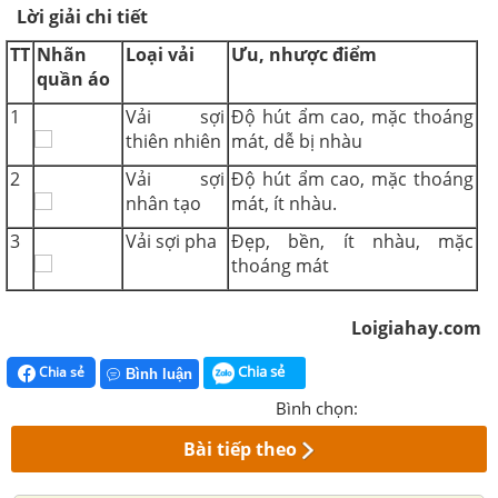
Lời giải chi tiết
TT
Nhãn
Loại vải
Ưu, nhược điểm
quần áo
1
Vải sợi
Độ hút ẩm cao, mặc thoáng
thiên nhiên
mát, dễ bị nhàu
2
Vải sợi
Độ hút ẩm cao, mặc thoáng
nhân tạo
mát, ít nhàu.
3
Vải sợi pha
Đẹp, bền, ít nhàu, mặc
thoáng mát
Loigiahay.com
Chia sẻ
Chia sẻ
Bình luận
Bình chọn:
Bài tiếp theo