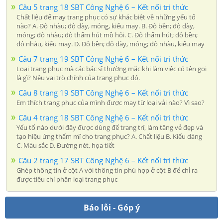
Câu 5 trang 18 SBT Công Nghệ 6 – Kết nối tri thức
Chất liệu để may trang phục có sự khác biệt về những yếu tố
nào? A. Độ nhàu; độ dày, mỏng, kiểu may. B. Độ bền; độ dày,
mỏng; độ nhàu; độ thấm hút mồ hôi. C. Độ thấm hút; độ bền;
độ nhàu, kiểu may. D. Độ bền; độ dày, mỏng; độ nhàu, kiểu may
Câu 7 trang 19 SBT Công Nghệ 6 – Kết nối tri thức
Loại trang phục mà các bác sĩ thường mặc khi làm việc có tên gọi
là gì? Nêu vai trò chính của trang phục đó.
Câu 8 trang 19 SBT Công Nghệ 6 – Kết nối tri thức
Em thích trang phục của mình được may từ loại vải nào? Vì sao?
Câu 4 trang 18 SBT Công Nghệ 6 – Kết nối tri thức
Yếu tố nào dưới đây được dùng để trang trí, làm tăng vẻ đẹp và
tạo hiệu ứng thẩm mĩ cho trang phục? A. Chất liệu B. Kiểu dáng
C. Màu sắc D. Đường nét, họa tiết
Câu 2 trang 17 SBT Công Nghệ 6 – Kết nối tri thức
Ghép thông tin ở cột A với thông tin phù hợp ở cột B để chỉ ra
được tiêu chí phân loại trang phục
Báo lỗi - Góp ý