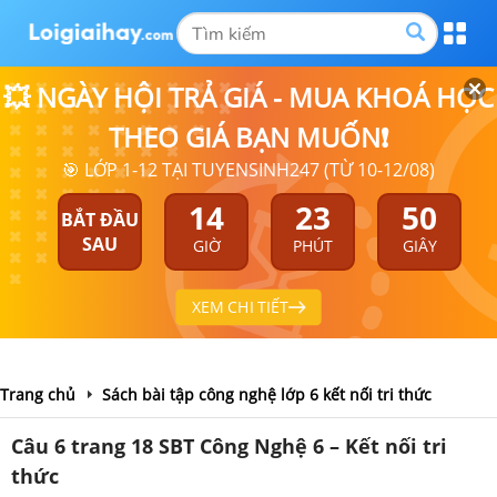
💥 NGÀY HỘI TRẢ GIÁ - MUA KHOÁ HỌC
THEO GIÁ BẠN MUỐN❗
🎯 LỚP 1-12 TẠI TUYENSINH247 (TỪ 10-12/08)
14
23
50
BẮT ĐẦU
SAU
GIỜ
PHÚT
GIÂY
XEM CHI TIẾT
Trang chủ
Sách bài tập công nghệ lớp 6 kết nối tri thức
Câu 6 trang 18 SBT Công Nghệ 6 – Kết nối tri
thức