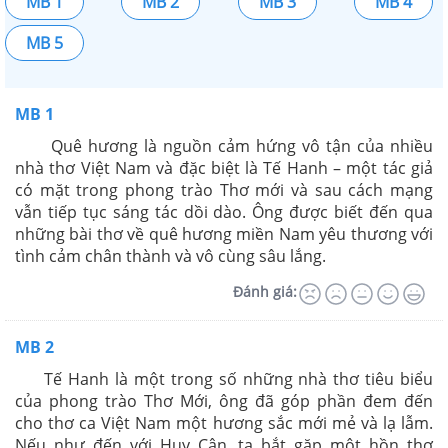
MB 1
MB 2
MB 3
MB 4
MB 5
MB 1
Quê hương là nguồn cảm hứng vô tận của nhiều
nhà thơ Việt Nam và đặc biệt là Tế Hanh – một tác giả
có mặt trong phong trào Thơ mới và sau cách mạng
vẫn tiếp tục sáng tác dồi dào. Ông được biết đến qua
những bài thơ về quê hương miền Nam yêu thương với
tình cảm chân thành và vô cùng sâu lắng.
Đánh giá:
MB 2
Tế Hanh là một trong số những nhà thơ tiêu biểu
của phong trào Thơ Mới, ông đã góp phần đem đến
cho thơ ca Việt Nam một hương sắc mới mẻ và lạ lẫm.
Nếu như đến với Huy Cận, ta bắt gặp một hồn thơ