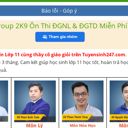
Báo lỗi - Góp ý
roup 2K9 Ôn Thi ĐGNL & ĐGTD Miễn Phí
ến Lớp 11 cùng thầy cô giáo giỏi trên Tuyensinh247.com.
 3 tháng. Cam kết giúp học sinh lớp 11 học tốt, hoàn trả họ
quả.