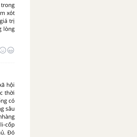
 trong
ềm xót
iá trị
g lòng
ã hội
c thời
ống có
ng sâu
 nhàng
li-cốp
hủ. Đó