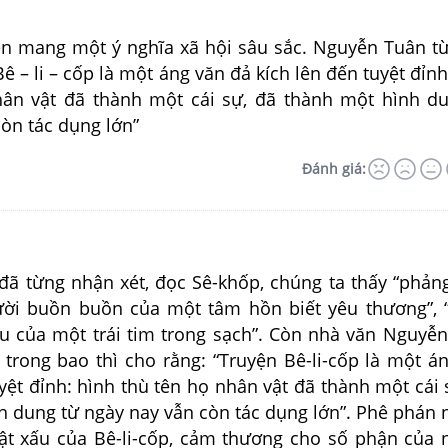
ang một ý nghĩa xã hội sâu sắc. Nguyễn Tuân từ
Bê – li – cốp là một áng văn đả kích lên đến tuyệt đỉnh
hân vật đã thành một cái sự, đã thành một hình d
òn tác dụng lớn”
Đánh giá:
ừng nhận xét, đọc Sê-khốp, chúng ta thấy “phảng
ời buồn buồn của một tâm hồn biết yêu thương”, 
âu của một trái tim trong sạch”. Còn nhà văn Nguyễ
 trong bao thì cho rằng: “Truyện Bê-li-cốp là một á
yệt đỉnh: hình thù tên họ nhân vật đã thành một cái 
h dung từ ngày nay vẫn còn tác dụng lớn”. Phê phán
ật xấu của Bê-li-cốp, cảm thương cho số phận của