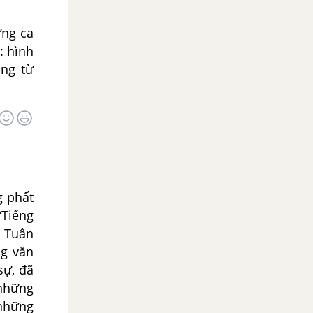
ng ca
: hình
ung từ
 phất
“Tiếng
n Tuân
ng văn
sự, đã
 những
 những