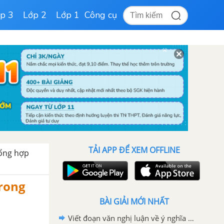
p 3
Lớp 2
Lớp 1
Công cụ
TẢI APP ĐỂ XEM OFFLINE
ổng hợp
trong
BÀI GIẢI MỚI NHẤT
Viết đoạn văn nghị luận về ý nghĩa của việc tìm ra niềm đam mê thực sự của chính mình trong cuộc sống.