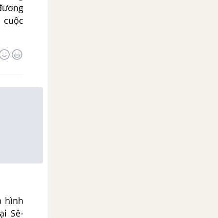
 đương
t cuộc
 hình
ại Sê-