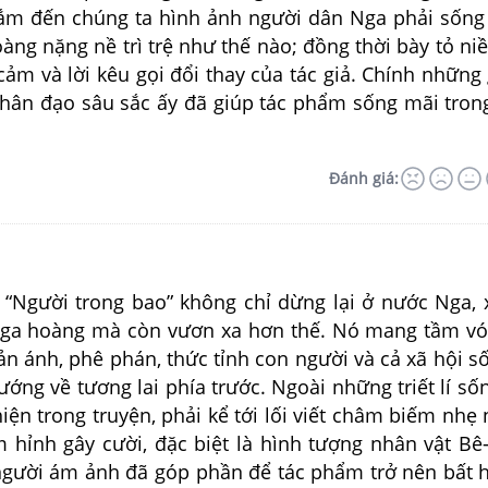
ắm đến chúng ta hình ảnh người dân Nga phải sống
ng nặng nề trì trệ như thế nào; đồng thời bày tỏ ni
ảm và lời kêu gọi đổi thay của tác giả. Chính những g
nhân đạo sâu sắc ấy đã giúp tác phẩm sống mãi tron
Đánh giá:
ời trong bao” không chỉ dừng lại ở nước Nga, x
ga hoàng mà còn vươn xa hơn thế. Nó mang tầm vó
hản ánh, phê phán, thức tỉnh con người và cả xã hội s
ướng về tương lai phía trước. Ngoài những triết lí số
iện trong truyện, phải kể tới lối viết châm biếm nhẹ
 hỉnh gây cười, đặc biệt là hình tượng nhân vật Bê-
người ám ảnh đã góp phần để tác phẩm trở nên bất 