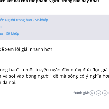
ách kết bài cho tác phẩm Người trong bao hay nhất
iết: Người trong bao - Sê-khốp
p
ao - Sê-khốp
để xem lời giải nhanh hơn
 bao" là một truyện ngắn đầy dư vị đưa độc giả 
 và soi vào bóng người" để mà sống có ý nghĩa h
 đã nói.
Đánh giá: