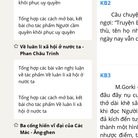
KB2
khôi phục uy quyền
Câu chuyện m
Tổng hợp các cách mở bài, kết
ngợi: “Truyện 
bài cho tác phẩm Người cầm
thù, tên họ n
quyền khôi phục uy quyền
ngày nay vẫn c
Về luân lí xã hội ở nước ta -
Phan Châu Trinh
Tổng hợp các bài văn nghị luận
KB3
về tác phẩm Về luân lí xã hội ở
nước ta
M.Gorki đã t
đâu đây nụ cư
Tổng hợp các cách mở bài, kết
thở dài khẽ s
bài cho tác phẩm Về luân lí xã
khi đọc Người
hội ở nước ta
đả kích đến tu
Ba cống hiến vĩ đại của Các
thành một hìn
Mác - Ăng-ghen
nhược điểm, t