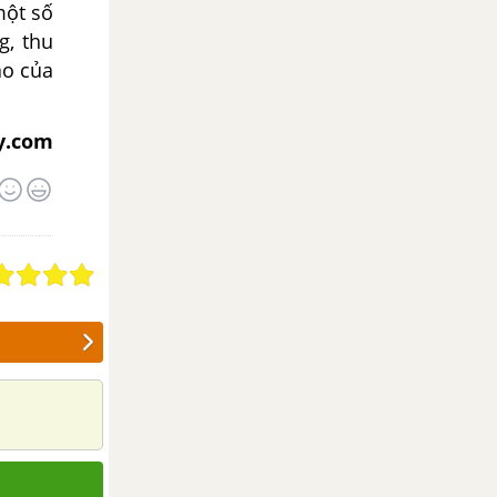
một số
g, thu
ao của
y.com