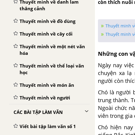
còn thích nuôi 
Thuyết minh về danh lam
thắng cảnh
Thuyết minh về đồ dùng
Thuyết minh về
Thuyết minh về cây cối
Thuyết minh v
Thuyết minh về một nét văn
Những con vậ
hóa
Ngày nay việc
Thuyết minh về thể loại văn
chuyện xa lạ 
học
người còn thíc
Thuyết minh về món ăn
Chó là người 
Thuyết minh về người
trung thành. 
Ngoài chức nă
CÁC BÀI TẬP LÀM VĂN
viên trong gia 
Viết bài tập làm văn số 1
Chó hiện nay
giống Bắc Kinh