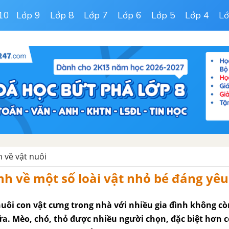
10
Lớp 9
Lớp 8
Lớp 7
Lớp 6
Lớp 5
Lớp 4
Lớ
 về vật nuôi
h về một số loài vật nhỏ bé đáng yêu
uôi con vật cưng trong nhà với nhiều gia đình không cò
ữa. Mèo, chó, thỏ được nhiều người chọn, đặc biệt hơn 