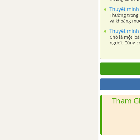
thửa đất cho 
Thuyết minh 
Thường trong m
và khoảng mườ
động đánh ghe
Thuyết minh 
khác nhau.
Chó là một loà
người. Cũng có
Tham Gi