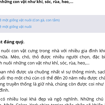
những con vật như khỉ, sóc, rùa, heo,...
 một giống vật nuôi (Con gà, con tằm)
ề một giống vật nuôi
t đáng quý.
 nuôi con vật cưng trong nhà với nhiều gia đình kh
nữa. Mèo, chó, thỏ được nhiều người chọn, đặc b
h nuôi những con vật như khỉ, sóc, rùa, heo,...
bạn nhỏ được ưa chuộng nhất vì sự thông minh, sạc
Tuổi thọ một chú cún có thể đến 20 năm nếu được chă
ng truyền thống là giữ nhà, chúng còn được coi như
đình.
 có nhiều loại khá đẹp và ngộ nghĩnh. Những chú
, Nhật, Coker, York shire terrier chắc chắn sẽ khiế