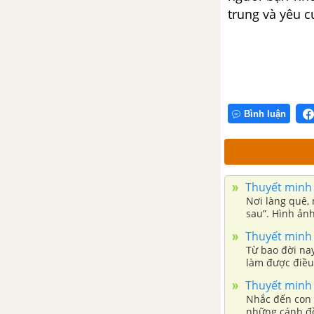
trung và yêu 
Bình luận
Thuyết minh v
Nơi làng quê, 
sau”. Hình ản
sâu sắc với n
Thuyết minh 
Từ bao đời na
làm được điều
thiết cùng ch
Thuyết minh 
xới đất đai, c
Nhắc đến con 
không thể thi
những cánh đồ