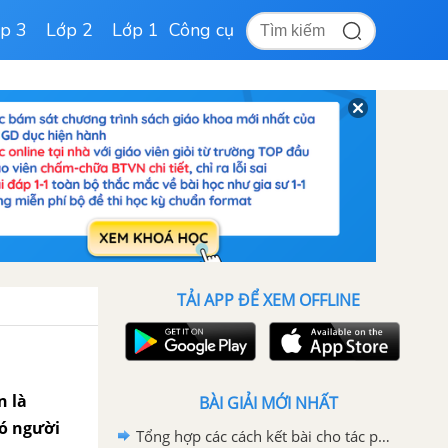
p 3
Lớp 2
Lớp 1
Công cụ
TẢI APP ĐỂ XEM OFFLINE
n là
BÀI GIẢI MỚI NHẤT
có người
Tổng hợp các cách kết bài cho tác phẩm Ông Giuốc-đanh mặc lễ phục