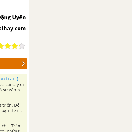
Đặng Uyên
iaihay.com
on trâu )
c, cái cày đi
ó sự gắn bó
 triển. Để
i bạn thân
ánh đồng để
hân thuộc và
chỉ . Trên
 tơi những