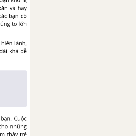
xắn và hay
các bạn có
húng to lớn
hiền lành,
 dài khá dễ
 bạn. Cuộc
 cho những
m thấy trẻ