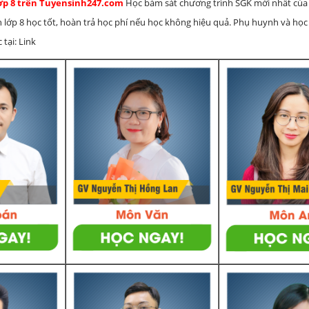
lớp 8 trên Tuyensinh247.com
Học bám sát chương trình SGK mới nhất của 
h lớp 8 học tốt, hoàn trả học phí nếu học không hiệu quả. Phụ huynh và học
 tại: Link