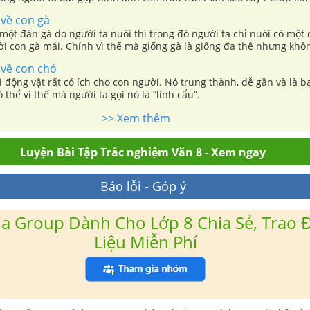
người nông dân gieo trồng dễ dàng hơn.
về con gà
ột đàn gà do người ta nuôi thì trong đó người ta chỉ nuôi có một 
i con gà mái. Chính vì thế mà giống gà là giống đa thê nhưng khô
n. Mỗi ngày, chú gà trống có thể làm tình tới mười lần với mười c
về con chó
i động vật rất có ích cho con người. Nó trung thành, dễ gần và là 
 thể vì thế mà người ta gọi nó là “linh cẩu”.
>> Xem thêm
Luyện Bài Tập Trắc nghiệm Văn 8 - Xem ngay
Báo lỗi - Góp ý
a Group Dành Cho Lớp 8 Chia Sẻ, Trao Đ
Liệu Miễn Phí