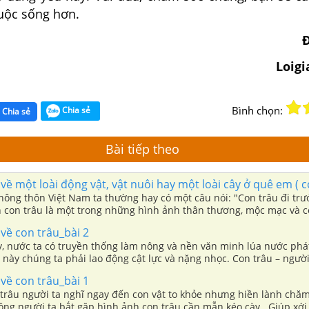
cuộc sống hơn.
Loig
Bình chọn:
Chia sẻ
Chia sẻ
Bài tiếp theo
ề một loài động vật, vật nuôi hay một loài cây ở quê em ( c
nông thôn Việt Nam ta thường hay có một câu nói: "Con trâu đi trướ
h con trâu là một trong những hình ảnh thân thương, mộc mạc và c
hững người nông dân.
về con trâu_bài 2
y, nước ta có truyền thống làm nông và nền văn minh lúa nước phát
 này chúng ta phải lao động cật lực và nặng nhọc. Con trâu – ngườ
ia ngọt sẻ bùi với người nông dân, cùng người nông dân đi khắp c
về con trâu_bài 1
ùng chung vui niềm vui ngày được mùa. Con vật này đã trở thành t
trâu người ta nghĩ ngay đến con vật to khỏe nhưng hiền lành chăm 
ếu ở làng quê Việt Nam.
ng người ta bắt gặp hình ảnh con trâu cần mẫn kéo cày . Giúp xới