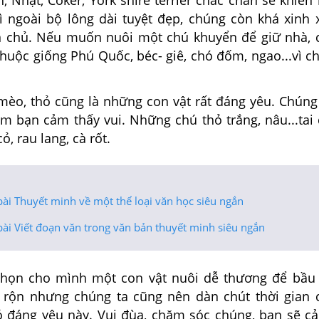
ì ngoài bộ lông dài tuyệt đẹp, chúng còn khá xinh 
 chủ. Nếu muốn nuôi một chú khuyển để giữ nhà, 
huộc giống Phú Quốc, béc- giê, chó đốm, ngao...vì c
mèo, thỏ cũng là những con vật rất đáng yêu. Chúng 
àm bạn cảm thấy vui. Những chú thỏ trắng, nâu...tai
cỏ, rau lang, cà rốt.
ài Thuyết minh về một thể loại văn học siêu ngắn
ài Viết đoạn văn trong văn bản thuyết minh siêu ngắn
chọn cho mình một con vật nuôi dễ thương để bầu
 rộn nhưng chúng ta cũng nên dàn chút thời gian
 đáng yêu này. Vui đùa, chăm sóc chúng, bạn sẽ cả