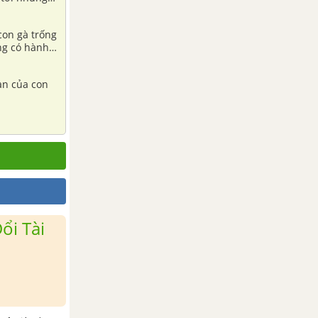
con gà trống
ng có hành
on gà mái
bạn của con
ổi Tài