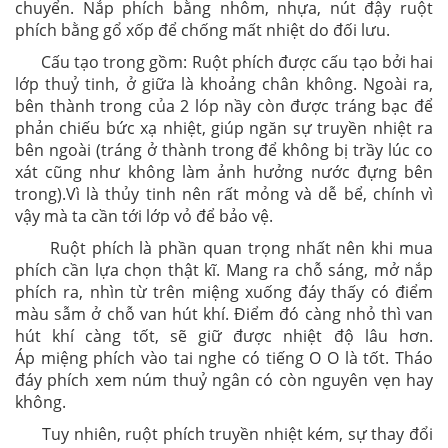
chuyển. Nắp phích bằng nhôm, nhựa, nút đậy ruột
phích bằng gổ xốp để chống mất nhiệt do đối lưu.
Cấu tạo trong gồm: Ruột phích được cấu tạo bởi hai
lớp thuỷ tinh, ở giữa là khoảng chân không. Ngoài ra,
bên thành trong của 2 lóp nầy còn được tráng bạc để
phản chiếu bức xạ nhiệt, giúp ngăn sự truyền nhiệt ra
bên ngoài (tráng ở thành trong để không bị trầy lúc co
xát cũng như không làm ảnh hưởng nước đựng bên
trong).Vì là thủy tinh nên rất mỏng và dễ bể, chính vì
vậy mà ta cần tới lớp vỏ để bảo vệ.
Ruột phích là phần quan trọng nhất nên khi mua
phích cần lựa chọn thật kĩ. Mang ra chỗ sáng, mở nắp
phích ra, nhìn từ trên miệng xuống đáy thấy có điểm
màu sẫm ở chỗ van hút khí. Điểm đó càng nhỏ thì van
hút khí càng tốt, sẽ giữ được nhiệt độ lâu hơn.
Áp miệng phích vào tai nghe có tiếng O O là tốt. Tháo
đáy phích xem núm thuỷ ngân có còn nguyên vẹn hay
không.
Tuy nhiên, ruột phích truyền nhiệt kém, sự thay đổi