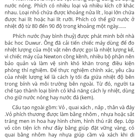
nước nóng. Phích có nhiều loại và nhiều kích cỡ khác
nhau. Loại nhỏ chứa được khoảng nửa lít , loại lớn chứa
được hai lít hoặc hai lít rưỡi. Phích có thể giữ nước ở
nhiệt độ từ 80 đến 90 độ trong khoảng một ngày……
Phích nước (hay bình thuỷ) được phát minh bởi nhà
bác hoc Duwur. Ông đã cải tiến chiếc máy dùng để đo
nhiệt lượng của một vật nên được gọi là nhiệt lượng kế,
vì chiếc máy của Newton cồng kềnh, nhiều bộ phận nên
bảo quản và làm vệ sinh khó khăn trong điều kiện
phòng thí nghiệm. Để thực nghiệm chính xác, yêu cầu
của nhiệt lượng kế là cách ly tối đa giứa nhiệt độ bên
trong bính và môi trường bên ngoài. Từ đó, người ta
chế tạo thành loại bình có khả năng cách ly nhiệt, dùng
cho giữ nước nóng hay nước đá (kem).
Cấu tạo ngoài gồm: Vỏ , quai xách , nắp , thân và đáy
.Vỏ phích thương được làm bằng nhôm , nhựa hoặc sắt
tráng men in hoa hay hình chim, hình thú rất đẹp. Lớp
vỏ còn tiện ích như đáy bằng giúp đặt vững vàng, có
quai bằng nhôm hay nhựa giúp cầm và xách khi di