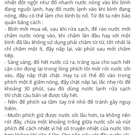
nhiệt đột ngột như đổ nhanh nước nóng vào khi bình
đang nguội lạnh, hay đổ nước lạnh vào khi bình đang
nóng, đều có thể làm cho bình bị nổ. Từ đó ta nên bảo
quản bằng cách :
- Bình mới mua về, sau khi rửa sạch, để ráo nước mới
châm nước nóng vào, khi châm lần đầu hay với một
bình đã lâu không sử dụng phải châm từ từ, tốt nhất là
chỉ châm một ít, đậy nắp lại, vài phút sau mới châm
tiếp.
- Sáng sáng, đổ hết nước cũ ra, tráng qua cho sạch hết
cặn còn đọng lại trong lòng phích tồi mới rót nước sôi
vào, đậy nắp thật chặt. Hay ta có thể đổ vào trong
phích một ít giấm nóng, đậy chặt nắp lại, lắc nhẹ rồi để
khoảng 30 phút, sau đó dùng nước lạnh rửa sạch
thì chất cáu bẩn sẽ được tẩy hết.
- Nên để phích xa tầm tay trẻ nhỏ để tránh gây nguy
hiểm.
- Muốn phích giữ được nước sôi lâu hơn, ta không nên
rót đầy, chừa một khoảng trống giữa nước sôi và nút
phích để cách nhiệt vì hệ số truyện nhiệt của nước lớn
hơn không khí gần 4 lần. Cho nên nếu rót đầy nước sôi,