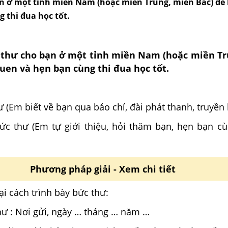
n ở một tỉnh miền Nam (hoặc miền Trung, miền Bắc) để
 thi đua học tốt.
 thư cho bạn ở một tỉnh miền Nam (hoặc miền Tr
uen và hẹn bạn cùng thi đua học tốt.
hư (Em biết về bạn qua báo chí, đài phát thanh, truyền
ức thư (Em tự giới thiệu, hỏi thăm bạn, hẹn bạn cù
Phương pháp giải - Xem chi tiết
i cách trình bày bức thư:
hư : Nơi gửi, ngày … tháng … năm …