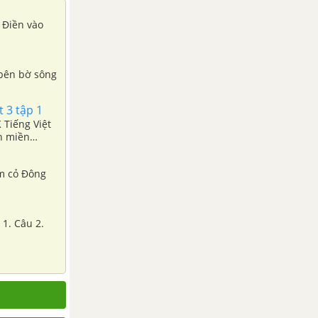
. Điền vào
i bên bờ sông
 3 tập 1
 Tiếng Việt
nh miền
àm cỏ Đông
 1. Câu 2.