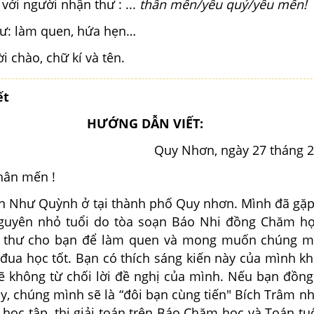
 với người nhận thư : ...
thân mến/yêu quý/yêu mến!
hư: làm quen, hứa hẹn…
ời chào, chữ kí và tên.
ết
HƯỚNG DẪN VIẾT:
Quy Nhơn, ngày 27 tháng 
hân mến !
Như Quỳnh ở tại thành phố Quy nhơn. Mình đã gặp
Nguyên nhỏ tuổi do tòa soạn Báo Nhi đồng Chăm họ
t thư cho bạn để làm quen và mong muốn chúng m
 đua học tốt. Bạn có thích sáng kiến này của mình k
ẽ không từ chối lời đề nghị của mình. Nếu bạn đồng 
y, chúng mình sẽ là “đôi bạn cùng tiến" Bích Trâm n
 học tập, thi giải toán trên Báo Chăm học và Toán tu