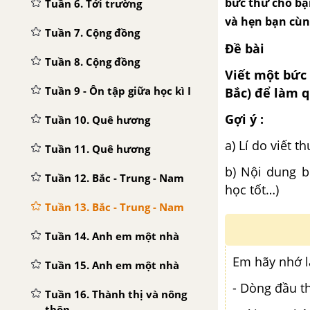
bức thư cho bạ
Tuần 6. Tới trường
và hẹn bạn cùng
Tuần 7. Cộng đồng
Đề bài
Tuần 8. Cộng đồng
Viết một bức
Tuần 9 - Ôn tập giữa học kì I
Bắc) để làm q
Gợi ý :
Tuần 10. Quê hương
a) Lí do viết t
Tuần 11. Quê hương
b) Nội dung b
Tuần 12. Bắc - Trung - Nam
học tốt…)
Tuần 13. Bắc - Trung - Nam
Tuần 14. Anh em một nhà
Em hãy nhớ lạ
Tuần 15. Anh em một nhà
- Dòng đầu t
Tuần 16. Thành thị và nông
thôn