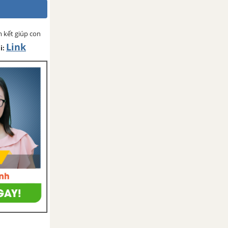
 kết giúp con
Link
i: