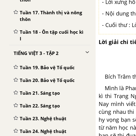
- Lời xưng hô
Tuần 17. Thành thị và nông
- Nội dung t
thôn
- Cuối thư : L
Tuần 18 - Ôn tập cuối học kì
I
Lời giải chi ti
TIẾNG VIỆT 3 - TẬP 2
Tuần 19. Bảo vệ Tổ quốc
Bích Trâm t
Tuần 20. Bảo vệ Tổ quốc
Mình là Phan 
Tuần 21. Sáng tạo
kì thi Trạng 
Nay mình viế
Tuần 22. Sáng tạo
cùng nhau thi
Tuần 23. Nghệ thuật
hy vọng bạn s
từ năm học nà
Tuần 24. Nghệ thuật
bạn sẽ thi đua