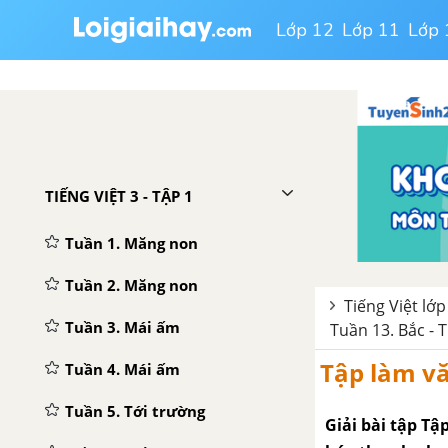
Lớp 12
Lớp 11
Lớp 
TIẾNG VIỆT 3 - TẬP 1
Tuần 1. Măng non
Tuần 2. Măng non
Tiếng Việt lớp
Tuần 3. Mái ấm
Tuần 13. Bắc - 
Tập làm vă
Tuần 4. Mái ấm
Tuần 5. Tới trường
Giải bài tập Tậ