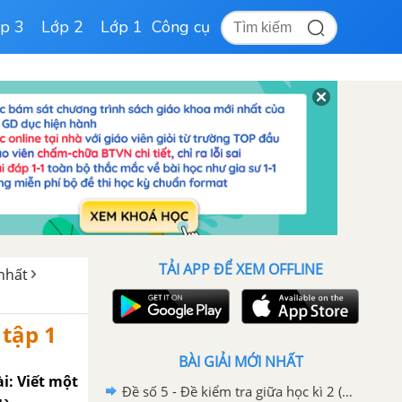
p 3
Lớp 2
Lớp 1
Công cụ
TẢI APP ĐỂ XEM OFFLINE
 nhất
 tập 1
BÀI GIẢI MỚI NHẤT
ài: Viết một
Đề số 5 - Đề kiểm tra giữa học kì 2 (Đề thi giữa học kì 2) – Tiếng Việt 3