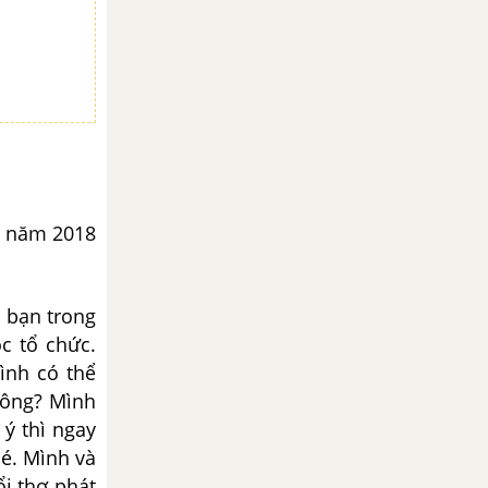
2 năm 2018
 bạn trong
c tổ chức.
ình có thể
hông? Mình
ý thì ngay
hé. Mình và
ổi thơ phát