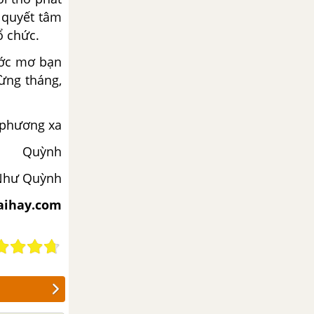
 quyết tâm
ổ chức.
ước mơ bạn
ừng tháng,
phương xa
Quỳnh
Như Quỳnh
iaihay.com