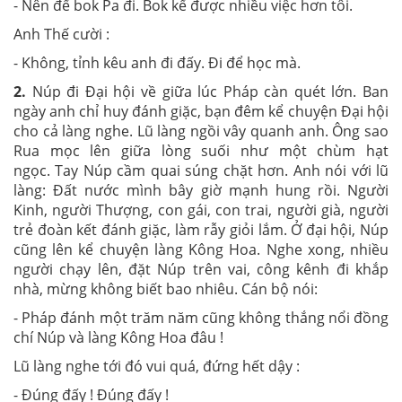
- Nên để bok Pa đi. Bok kể được nhiều việc hơn tôi.
Anh Thế cười :
- Không, tỉnh kêu anh đi đấy. Đi để học mà.
2.
Núp đi Đại hội về giữa lúc Pháp càn quét lớn. Ban
ngày anh chỉ huy đánh giặc, bạn đêm kể chuyện Đại hội
cho cả làng nghe. Lũ làng ngồi vây quanh anh. Ông sao
Rua mọc lên giữa lòng suối như một chùm hạt
ngọc. Tay Núp cầm quai súng chặt hơn. Anh nói với lũ
làng: Đất nước mình bây giờ mạnh hung rồi. Người
Kinh, người Thượng, con gái, con trai, người già, người
trẻ đoàn kết đánh giặc, làm rẫy giỏi lắm. Ở đại hội, Núp
cũng lên kể chuyện làng Kông Hoa. Nghe xong, nhiều
người chạy lên, đặt Núp trên vai, công kênh đi khắp
nhà, mừng không biết bao nhiêu. Cán bộ nói:
- Pháp đánh một trăm năm cũng không thắng nổi đồng
chí Núp và làng Kông Hoa đâu !
Lũ làng nghe tới đó vui quá, đứng hết dậy :
- Đúng đấy ! Đúng đấy !