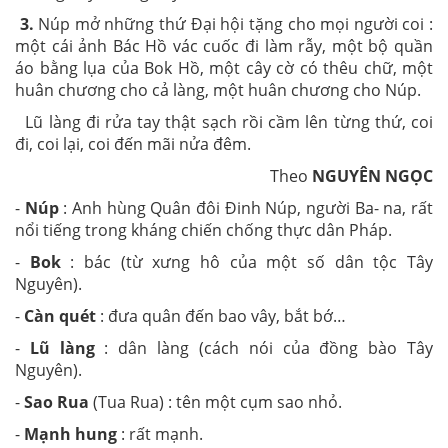
3.
Núp mở những thứ Đại hội tặng cho mọi người coi :
một cái ảnh Bác Hồ vác cuốc đi làm rẫy, một bộ quần
áo bằng lụa của Bok Hồ, một cây cờ có thêu chữ, một
huân chương cho cả làng, một huân chương cho Núp.
Lũ làng đi rửa tay thật sạch rồi cầm lên từng thứ, coi
đi, coi lại, coi đến mãi nửa đêm.
Theo
NGUYÊN NGỌC
-
Núp
: Anh hùng Quân đôi Đinh Núp, người Ba- na, rất
nổi tiếng trong kháng chiến chống thực dân Pháp.
-
Bok
: bác (từ xưng hô của một số dân tộc Tây
Nguyên).
-
Càn quét
: đưa quân đến bao vây, bắt bớ…
-
Lũ làng
: dân làng (cách nói của đồng bào Tây
Nguyên).
-
Sao Rua
(Tua Rua) : tên một cụm sao nhỏ.
-
Mạnh hung
: rất mạnh.