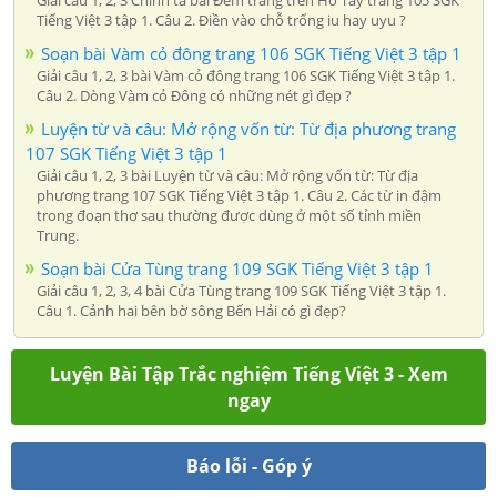
Tiếng Việt 3 tập 1. Câu 2. Điền vào chỗ trống iu hay uyu ?
Soạn bài Vàm cỏ đông trang 106 SGK Tiếng Việt 3 tập 1
Giải câu 1, 2, 3 bài Vàm cỏ đông trang 106 SGK Tiếng Việt 3 tập 1.
Câu 2. Dòng Vàm cỏ Đông có những nét gì đẹp ?
Luyện từ và câu: Mở rộng vốn từ: Từ địa phương trang
107 SGK Tiếng Việt 3 tập 1
Giải câu 1, 2, 3 bài Luyện từ và câu: Mở rộng vốn từ: Từ địa
phương trang 107 SGK Tiếng Việt 3 tập 1. Câu 2. Các từ in đậm
trong đoạn thơ sau thường được dùng ở một số tỉnh miền
Trung.
Soạn bài Cửa Tùng trang 109 SGK Tiếng Việt 3 tập 1
Giải câu 1, 2, 3, 4 bài Cửa Tùng trang 109 SGK Tiếng Việt 3 tập 1.
Câu 1. Cảnh hai bên bờ sông Bến Hải có gì đẹp?
Luyện Bài Tập Trắc nghiệm Tiếng Việt 3 - Xem
ngay
Báo lỗi - Góp ý