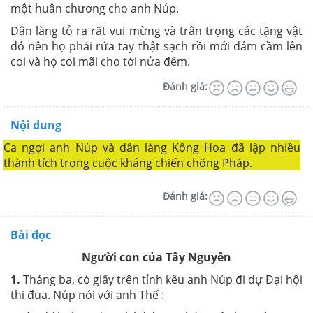
một huân chương cho anh Núp.
Dân làng tỏ ra rất vui mừng và trân trọng các tặng vật
đó nên họ phải rửa tay thật sạch rồi mới dám cầm lên
coi và họ coi mãi cho tới nửa đêm.
Đánh giá:
Nội dung
Ca ngợi anh Núp và dân làng Kông Hoa đã lập nhiều
thành tích trong cuộc kháng chiến chống Pháp.
Đánh giá:
Bài đọc
Người con của Tây Nguyên
1.
Tháng ba, có giấy trên tỉnh kêu anh Núp đi dự Đại hội
thi đua. Núp nói với anh Thế :