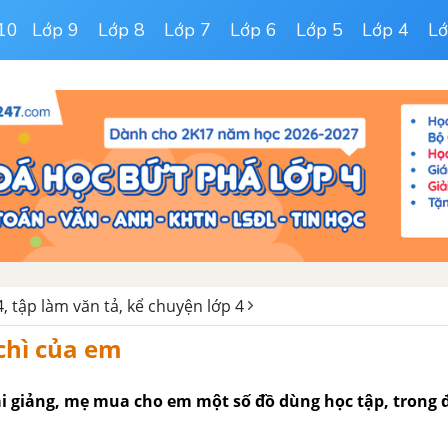
10
Lớp 9
Lớp 8
Lớp 7
Lớp 6
Lớp 5
Lớp 4
Lớ
, tập làm văn tả, kể chuyện lớp 4
 chì của em
i giảng, mẹ mua cho em một số đồ dùng học tập, trong đ