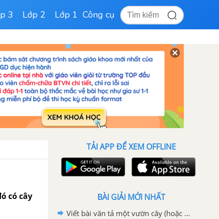
p 3
Lớp 2
Lớp 1
Công cụ
TẢI APP ĐỂ XEM OFFLINE
ó có cây
BÀI GIẢI MỚI NHẤT
Viết bài văn tả một vườn cây (hoặc rặng cây) lớp 4