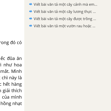
Viết bài văn tả một cây cảnh mà em yêu thích lớp 4
Viết bài văn tả một cây lương thực mà em yêu thích lớp 4
Viết bài văn tả một cây được trồng nhiều ở địa phương hoặc nơi em ở lớp 4
Viết bài văn tả một vườn rau hoặc một vườn hoa mà em thích lớp 4
rong đó có
iếc đũa ăn
ơi như hoa
 mắt. Mình
 chì này là
c hết hàng
 giải thích
hì của mình
 hồng nhạt