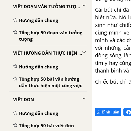
VIẾT ĐOẠN VĂN TƯỞNG TƯỢNG
Cái bút chì đ
biết nữa. Nó 
Hướng dẫn chung
xinh như chiế
cùng mình vẽ 
Tổng hợp 50 đoạn văn tưởng
tượng
mình và các c
với những cả
VIẾT HƯỚNG DẪN THỰC HIỆN MỘT CÔNG VIỆC
dòng sông, làn
tìm y hay cùn
Hướng dẫn chung
thanh bình và 
Tổng hợp 50 bài văn hướng
Chiếc bút chì 
dẫn thực hiện một công việc
VIẾT ĐƠN
Bình luận
Hướng dẫn chung
Tổng hợp 50 bài viết đơn