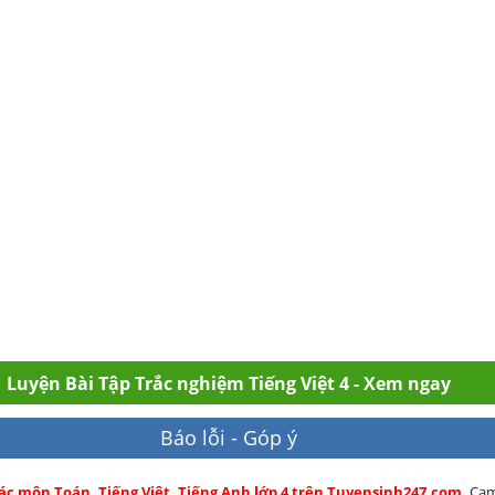
Luyện Bài Tập Trắc nghiệm Tiếng Việt 4 - Xem ngay
Báo lỗi - Góp ý
ác môn Toán, Tiếng Việt, Tiếng Anh lớp 4 trên Tuyensinh247.com.
Cam