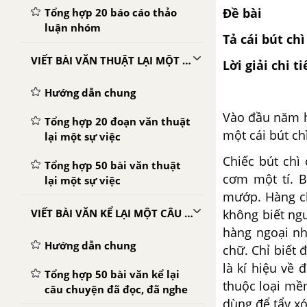
Đề bài
Tổng hợp 20 báo cáo thảo
luận nhóm
Tả cái bút ch
VIẾT BÀI VĂN THUẬT LẠI MỘT SỰ VIỆC
Lời giải chi ti
Hướng dẫn chung
Vào đầu năm h
Tổng hợp 20 đoạn văn thuật
một cái bút ch
lại một sự việc
Chiếc bút chì
Tổng hợp 50 bài văn thuật
cơm một tí. 
lại một sự việc
mướp. Hàng ch
không biết ngư
VIẾT BÀI VĂN KỂ LẠI MỘT CÂU CHUYỆN
hàng ngoại nh
Hướng dẫn chung
chữ. Chỉ biết 
là kí hiệu về
Tổng hợp 50 bài văn kể lại
thuộc loại mề
câu chuyện đã đọc, đã nghe
dùng để tẩy xóa