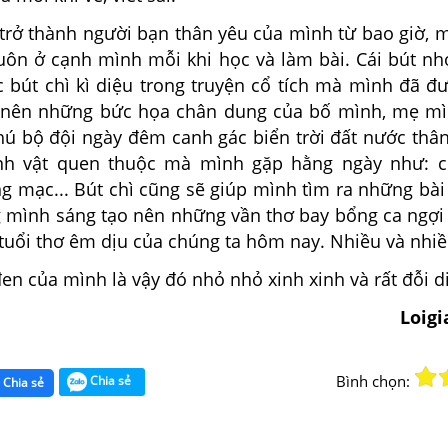
ã trở thành người bạn thân yêu của mình từ bao giờ,
luôn ở cạnh mình mỗi khi học và làm bài. Cái bút nh
c bút chì kì diệu trong truyện cổ tích mà mình đã đ
nên những bức họa chân dung của bố mình, mẹ mìn
hú bộ đội ngày đêm canh gác biển trời đất nước thân
nh vật quen thuộc mà mình gặp hằng ngày như: c
g mạc... Bút chì cũng sẽ giúp mình tìm ra những bài
g mình sáng tạo nên những vần thơ bay bổng ca ngợi
tuổi thơ êm dịu của chúng ta hôm nay. Nhiều và nhiề
đen của mình là vậy đó nhỏ nhỏ xinh xinh và rất đỗi di
Loig
Bình chọn:
Chia sẻ
Chia sẻ