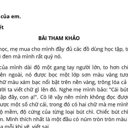
ì của em.
ết
BÀI THAM KHẢO
ọc, mẹ mua cho mình đầy đủ các đồ dùng học tập, t
ì đen mà mình rất quý nó.
 của mình dài độ một gang tay người lớn, to hơn ch
Bên ngoài, nó được bọc một lớp sơn màu vàng tư
ữ màu xám bạc nổi bật trên nền vàng, trông lóa cả
ời ta viết chữ gì lên đó. Nghe mẹ mình bảo: "Cái bút
ập đây, con ạ!". Có lẽ vậy nên mình không đọc đượ
được một số chữ cái, trong đó có hai chữ mà mẹ mình
 độ mềm, độ cứng của từng loại bút chì. Chiếc bút c
m. Mình thích nhất là một đầu có núm tròn tròn màu
 mỗi khi vẽ, viết sai.