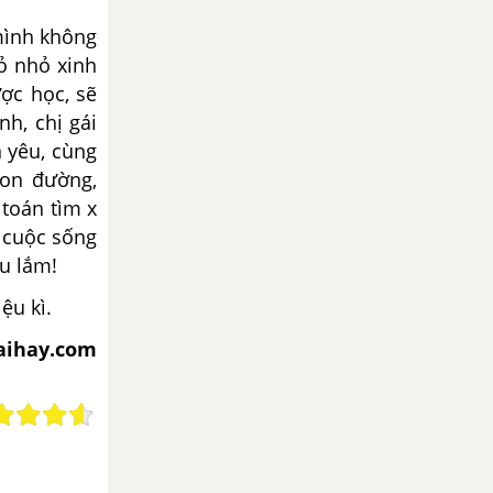
 mình không
ỏ nhỏ xinh
ược học, sẽ
h, chị gái
 yêu, cùng
on đường,
 toán tìm x
 cuộc sống
u lắm!
ệu kì.
iaihay.com