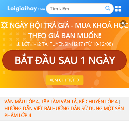
💥 NGÀY HỘI TRẢ GIÁ - MUA KHOÁ HỌC
THEO GIÁ BẠN MUỐN❗
🎯 LỚP 1-12 TẠI TUYENSINH247 (TỪ 10-12/08)
BẮT ĐẦU SAU 1 NGÀY
XEM CHI TIẾT
VĂN MẪU LỚP 4, TẬP LÀM VĂN TẢ, KỂ CHUYỆN LỚP 4
|
HƯỚNG DẪN VIẾT BÀI HƯỚNG DẪN SỬ DỤNG MỘT SẢN
PHẨM LỚP 4