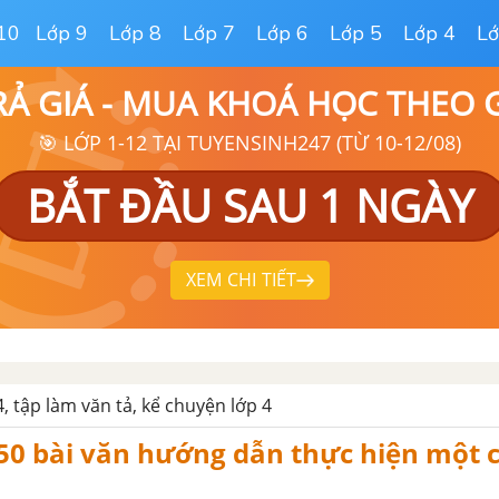
10
Lớp 9
Lớp 8
Lớp 7
Lớp 6
Lớp 5
Lớp 4
Lớ
RẢ GIÁ - MUA KHOÁ HỌC THEO
🎯 LỚP 1-12 TẠI TUYENSINH247 (TỪ 10-12/08)
BẮT ĐẦU SAU 1 NGÀY
XEM CHI TIẾT
, tập làm văn tả, kể chuyện lớp 4
50 bài văn hướng dẫn thực hiện một 