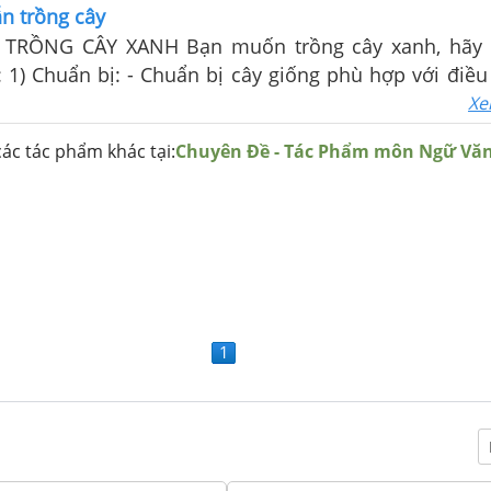
g loại: áo, quần, váy…
n trồng cây
RỒNG CÂY XANH Bạn muốn trồng cây xanh, hãy 
ị cây giống phù hợp với điều kiện môi
ẩn bị các dụng cụ cần thiết như: cuốc, xẻng, cọc, dâ
Xe
c.
ác tác phẩm khác tại:
Chuyên Đề - Tác Phẩm môn Ngữ Vă
1