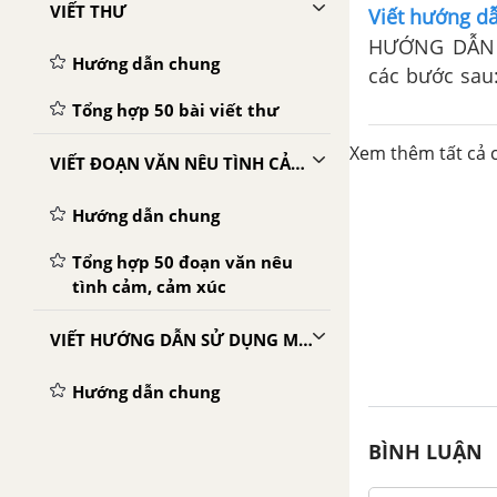
gàng theo từn
VIẾT THƯ
Viết hướng dẫ
HƯỚNG DẪN T
Hướng dẫn chung
các bước sau: 1) Chuẩn bị: - Chuẩn b
trường. - Chu
Tổng hợp 50 bài viết thư
bình tưới nướ
Xem thêm tất cả c
VIẾT ĐOẠN VĂN NÊU TÌNH CẢM, CẢM XÚC
Hướng dẫn chung
Tổng hợp 50 đoạn văn nêu
tình cảm, cảm xúc
VIẾT HƯỚNG DẪN SỬ DỤNG MỘT SẢN PHẨM
Hướng dẫn chung
Tổng hợp 50 bài viết hướng
BÌNH LUẬN
dẫn sử dụng một sản phẩm