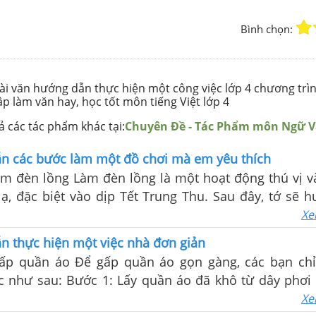
Bình chọn:
ài văn hướng dẫn thực hiện một công việc lớp 4 chương trì
ập làm văn hay, học tốt môn tiếng Việt lớp 4
 các tác phẩm khác tại:
Chuyên Đề - Tác Phẩm môn Ngữ 
ẫn các bước làm một đồ chơi mà em yêu thích
m đèn lồng Làm đèn lồng là một hoạt động thú vị v
ạ, đặc biệt vào dịp Tết Trung Thu. Sau đây, tớ sẽ 
các bước để làm một chiếc đèn lồng đẹp mắt nhé.
Xe
n thực hiện một việc nhà đơn giản
ấp quần áo Để gấp quần áo gọn gàng, các bạn chỉ
c như sau: Bước 1: Lấy quần áo đã khô từ dây phơi
phẳng sạch như bàn hoặc giường. Bước 2: Gấp qu
Xe