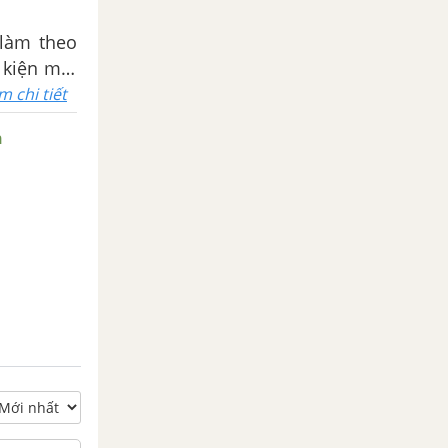
làm theo
y buộc và
m chi tiết
n