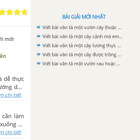
BÀI GIẢI MỚI NHẤT
Viết bài văn tả một vườn cây (hoặc rặng cây) lớp 4
Viết bài văn tả một cây cảnh mà em yêu thích lớp 4
nh mới
Viết bài văn tả một cây lương thực mà em yêu thích lớp 4
Viết bài văn tả một cây được trồng nhiều ở địa phương hoặc nơi em ở lớp 4
Văn
Viết bài văn tả một vườn rau hoặc một vườn hoa mà em thích lớp 4
à dễ thực
hướng dẫn
m chi tiết
 cần làm
 xuống và
ần áo gọn
m chi tiết