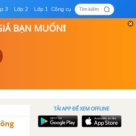
p 3
Lớp 2
Lớp 1
Công cụ
 GIÁ BẠN MUỐN❗
TẢI APP ĐỂ XEM OFFLINE
công