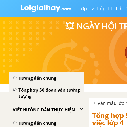
lại một sự việc
Lớp 12
Lớp 11
Lớp 
VIẾT BÀI VĂN KỂ LẠI MỘT CÂU CHUYỆN
💥 NGÀY HỘI T
Hướng dẫn chung
Tổng hợp 50 bài văn kể lại
câu chuyện đã đọc, đã nghe
VIẾT ĐOẠN VĂN TƯỞNG TƯỢNG
Hướng dẫn chung
Tổng hợp 50 đoạn văn tưởng
tượng
Văn mẫu lớp 4
VIẾT HƯỚNG DẪN THỰC HIỆN MỘT CÔNG VIỆC
Tổng hợp 
việc lớp 4
Hướng dẫn chung