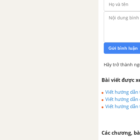
VIẾT BÀI VĂN TẢ CÂY CỐI
Hướng dẫn chung
Tổng hợp 50 đoạn văn tả cây
cối
Gửi bình luận
Tổng hợp 50 bài văn tả cây
cối
Hãy trở thành ng
VIẾT GIẤY MỜI
Bài viết được 
Tổng hợp 50 bài viết giấy
Viết hướng dẫn 
mời
Viết hướng dẫn 
Viết hướng dẫn 
Các chương, bà