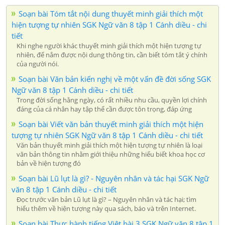
Soạn bài Tóm tắt nội dung thuyết minh giải thích một
hiện tượng tự nhiên SGK Ngữ văn 8 tập 1 Cánh diều - chi
tiết
Khi nghe người khác thuyết minh giải thích một hiện tượng tự
nhiên, để nắm được nội dung thông tin, cần biết tóm tắt ý chính
của người nói.
Soạn bài Văn bản kiến nghị về một vấn đề đời sống SGK
Ngữ văn 8 tập 1 Cánh diều - chi tiết
Trong đời sống hằng ngày, có rất nhiều nhu cầu, quyền lợi chính
đáng của cá nhân hay tập thể cần được tôn trọng, đáp ứng
Soạn bài Viết văn bản thuyết minh giải thích một hiện
tượng tự nhiên SGK Ngữ văn 8 tập 1 Cánh diều - chi tiết
Văn bản thuyết minh giải thích một hiện tượng tự nhiên là loại
văn bản thông tin nhằm giới thiệu những hiểu biết khoa học cơ
bản về hiện tượng đó
Soạn bài Lũ lụt là gì? - Nguyên nhân và tác hại SGK Ngữ
văn 8 tập 1 Cánh diều - chi tiết
Đọc trước văn bản Lũ lụt là gì? – Nguyên nhân và tác hại; tìm
hiểu thêm về hiện tượng này qua sách, báo và trên Internet.
Soạn bài Thực hành tiếng Việt bài 3 SGK Ngữ văn 8 tập 1