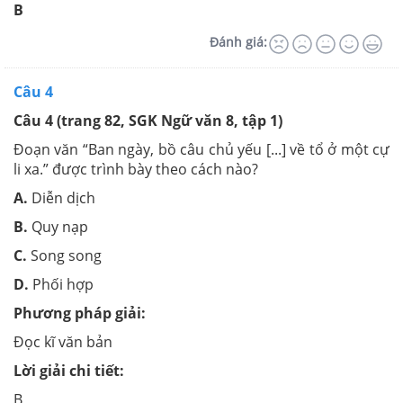
B
Đánh giá:
Câu 4
Câu 4 (trang 82, SGK Ngữ văn 8, tập 1)
Đoạn văn “Ban ngày, bồ câu chủ yếu [...] về tổ ở một cự
li xa.” được trình bày theo cách nào?
A.
Diễn dịch
B.
Quy nạp
C.
Song song
D.
Phối hợp
Phương pháp giải:
Đọc kĩ văn bản
Lời giải chi tiết:
B