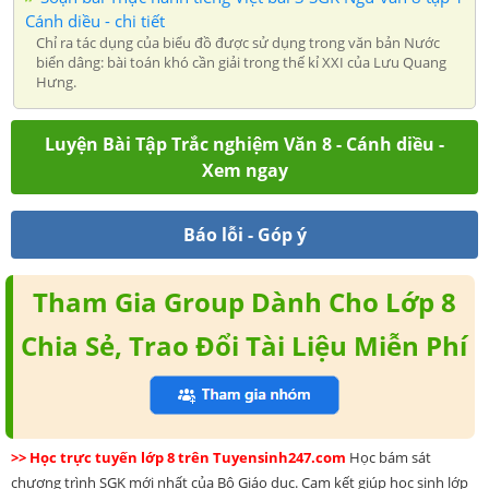
Cánh diều - chi tiết
Chỉ ra tác dụng của biểu đồ được sử dụng trong văn bản Nước
biển dâng: bài toán khó cần giải trong thế kỉ XXI của Lưu Quang
Hưng.
Luyện Bài Tập Trắc nghiệm Văn 8 - Cánh diều -
Xem ngay
Báo lỗi - Góp ý
Tham Gia Group Dành Cho Lớp 8
Chia Sẻ, Trao Đổi Tài Liệu Miễn Phí
>> Học trực tuyến lớp 8 trên Tuyensinh247.com
Học bám sát
chương trình SGK mới nhất của Bộ Giáo dục. Cam kết giúp học sinh lớp