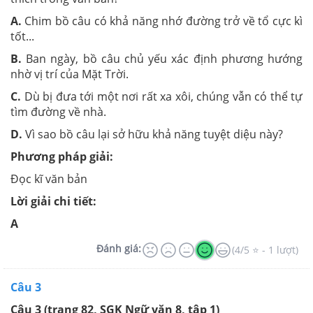
A.
Chim bồ câu có khả năng nhớ đường trở về tổ cực kì
tốt...
B.
Ban ngày, bồ câu chủ yếu xác định phương hướng
nhờ vị trí của Mặt Trời.
C.
Dù bị đưa tới một nơi rất xa xôi, chúng vẫn có thể tự
tìm đường về nhà.
D.
Vì sao bồ câu lại sở hữu khả năng tuyệt diệu này?
Phương pháp giải:
Đọc kĩ văn bản
Lời giải chi tiết:
A
Đánh giá:
(4/5 ⭐ - 1 lượt)
Câu 3
Câu 3 (trang 82, SGK Ngữ văn 8, tập 1)