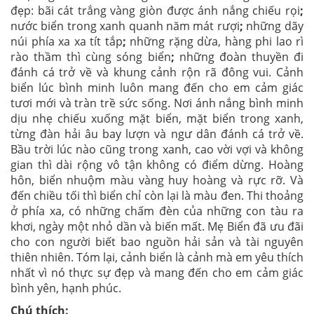
đẹp: bãi cát trắng vàng giòn được ánh nắng chiếu rọi
;
nước biển trong xanh quanh năm mát rượi
;
những dãy
núi phía xa xa tít tắp
;
những rặng dừa, hàng phi lao rì
rào thầm thì cùng sóng biển
;
những đoàn thuyền đi
đánh cá trở về và khung cảnh rộn rã đông vui. Cảnh
biển lúc bình minh luôn mang đến cho em cảm giác
tươi mới và tràn trề sức sống. Nơi ánh nắng bình minh
dịu nhẹ chiếu xuống mặt biển, mặt biển trong xanh,
từng đàn hải âu bay lượn và ngư dân đánh cá trở về.
Bầu trời lúc nào cũng trong xanh, cao vời vợi và không
gian thì dài rộng vô tận không có điểm dừng. Hoàng
hôn, biển nhuộm màu vàng huy hoàng và rực rỡ. Và
đến chiều tối thì biển chỉ còn lại là màu đen. Thi thoảng
ở phía xa, có những chấm đèn của những con tàu ra
khơi, ngày một nhỏ dần và biến mất. Mẹ Biển đã ưu đãi
cho con người biết bao nguồn hải sản và tài nguyên
thiên nhiên. Tóm lại, cảnh biển là cảnh mà em yêu thích
nhất vì nó thực sự đẹp và mang đến cho em cảm giác
bình yên, hạnh phúc.
Chú thích: