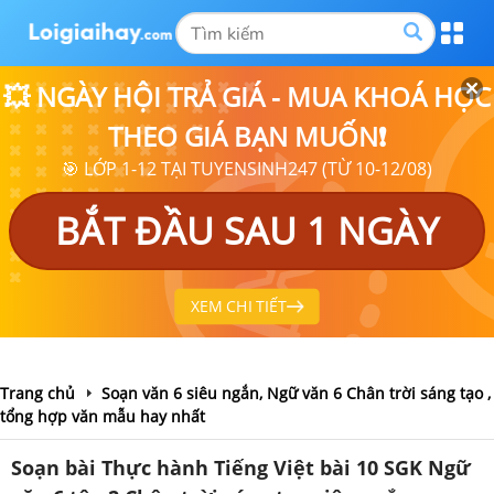
💥 NGÀY HỘI TRẢ GIÁ - MUA KHOÁ HỌC
THEO GIÁ BẠN MUỐN❗
🎯 LỚP 1-12 TẠI TUYENSINH247 (TỪ 10-12/08)
BẮT ĐẦU SAU 1 NGÀY
XEM CHI TIẾT
Trang chủ
Soạn văn 6 siêu ngắn, Ngữ văn 6 Chân trời sáng tạo ,
tổng hợp văn mẫu hay nhất
Soạn bài Thực hành Tiếng Việt bài 10 SGK Ngữ