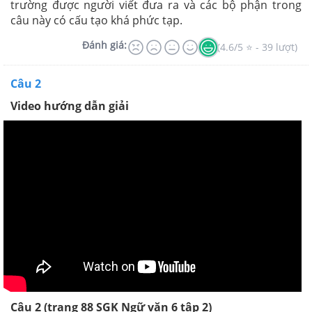
trường được người viết đưa ra và các bộ phận trong
câu này có cấu tạo khá phức tạp.
Đánh giá:
(4.6/5 ⭐ - 39 lượt)
Câu 2
Video hướng dẫn giải
Câu 2 (trang 88 SGK Ngữ văn 6 tập 2)