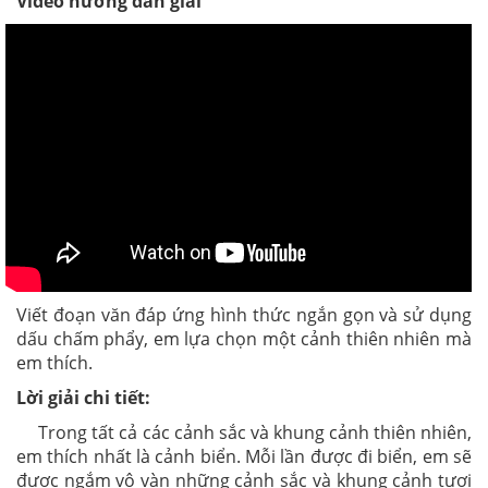
Video hướng dẫn giải
Viết đoạn văn đáp ứng hình thức ngắn gọn và sử dụng
dấu chấm phẩy, em lựa chọn một cảnh thiên nhiên mà
em thích.
Lời giải chi tiết:
Trong tất cả các cảnh sắc và khung cảnh thiên nhiên,
em thích nhất là cảnh biển. Mỗi lần được đi biển, em sẽ
được ngắm vô vàn những cảnh sắc và khung cảnh tươi