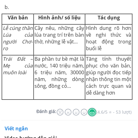
b.
Văn bản
Hình ảnh/ số liệu
Tác dụng
Lễ cúng thần
Cây nêu, những cây
Hình dung rõ hơn
Lúa của
lúa trang trí trên bàn
về nghi thức và
người Chơ-
thờ, những lễ vật…
hoạt động trong
ro
buổi lễ
Trái Đất –
Ba phần tư bề mặt là
Tăng tính thuyết
Mẹ của
nước, 140 triệu năm,
phục cho văn bản,
muôn loài
6 triệu năm, 30000
giúp người đọc tiếp
năm, những dòng
nhận thông tin một
sông, đồng cỏ…
cách trực quan và
dễ dàng hơn
Đánh giá:
(4.6/5 ⭐ - 53 lượt)
Viết ngắn