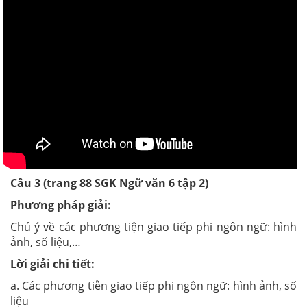
Câu 3 (trang 88 SGK Ngữ văn 6 tập 2)
Phương pháp giải:
Chú ý về các phương tiện giao tiếp phi ngôn ngữ: hình
ảnh, số liệu,…
Lời giải chi tiết:
a. Các phương tiễn giao tiếp phi ngôn ngữ: hình ảnh, số
liệu