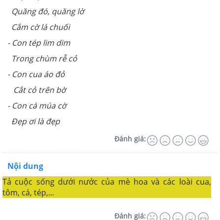
Quăng đó, quăng lờ
Cắm cờ lá chuối
- Con tép lim dim
Trong chùm rễ cỏ
- Con cua áo đỏ
Cắt cỏ trên bờ
- Con cá múa cờ
Đẹp ơi là đẹp
Đánh giá:
Nội dung
Tả cuộc sống dưới nước của mè hoa và các loài cua,
tôm, cá, tép,...
Đánh giá: