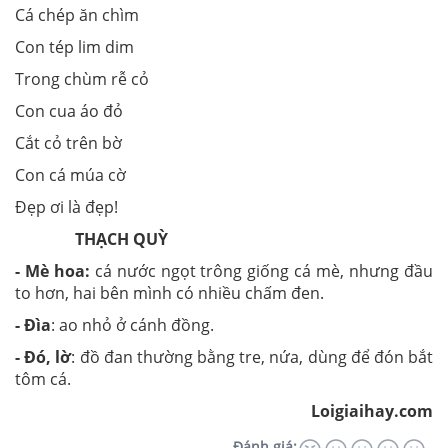
Cá chép ăn chìm
Con tép lim dim
Trong chùm rễ cỏ
Con cua áo đỏ
Cắt cỏ trên bờ
Con cá múa cờ
Đẹp ơi là đẹp!
THẠCH QUỲ
- Mè hoa:
cá nước ngọt trông giống cá mè, nhưng đầu
to hơn, hai bên mình có nhiều chấm đen.
- Đìa
: ao nhỏ ở cánh đồng.
- Đó, lờ
: đồ đan thường bằng tre, nứa, dùng để đón bắt
tôm cá.
Loigiaihay.com
Đánh giá: