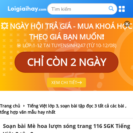
💥 NGÀY HỘI TRẢ GIÁ - MUA KHOÁ HỌC
THEO GIÁ BẠN MUỐN❗
🎯 LỚP 1-12 TẠI TUYENSINH247 (TỪ 10-12/08)
CHỈ CÒN 2 NGÀY
XEM CHI TIẾT
Trang chủ
Tiếng Việt lớp 3, soạn bài tập đọc 3 tất cả các bài ,
tổng hợp văn mẫu hay nhất
Soạn bài Mè hoa lượn sóng trang 116 SGK Tiếng