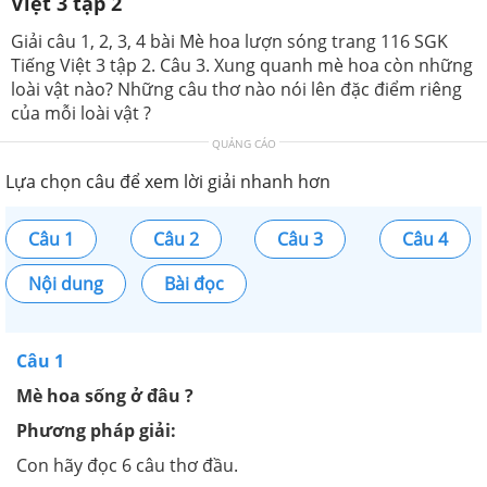
Việt 3 tập 2
Giải câu 1, 2, 3, 4 bài Mè hoa lượn sóng trang 116 SGK
Tiếng Việt 3 tập 2. Câu 3. Xung quanh mè hoa còn những
loài vật nào? Những câu thơ nào nói lên đặc điểm riêng
của mỗi loài vật ?
QUẢNG CÁO
Lựa chọn câu để xem lời giải nhanh hơn
Câu 1
Câu 2
Câu 3
Câu 4
Nội dung
Bài đọc
Câu 1
Mè hoa sống ở đâu ?
Phương pháp giải:
Con hãy đọc 6 câu thơ đầu.