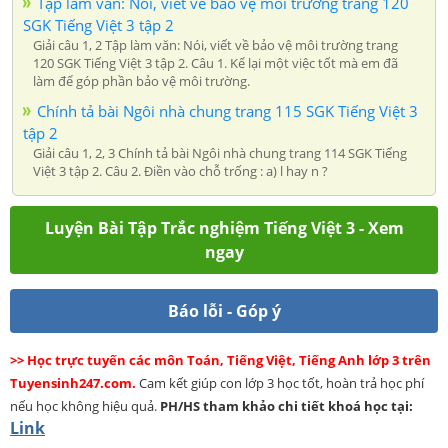
Tập làm văn: Nói, viết về bảo vệ môi trường trang 120
SGK Tiếng Việt 3 tập 2
Giải câu 1, 2 Tập làm văn: Nói, viết về bảo vệ môi trường trang
120 SGK Tiếng Việt 3 tập 2. Câu 1. Kể lại một việc tốt mà em đã
làm để góp phần bảo vệ môi trường.
Chính tả bài Ngôi nhà chung trang 115 SGK Tiếng Việt 3
tập 2
Giải câu 1, 2, 3 Chính tả bài Ngôi nhà chung trang 114 SGK Tiếng
Việt 3 tập 2. Câu 2. Điền vào chỗ trống : a) l hay n ?
Luyện Bài Tập Trắc nghiệm Tiếng Việt 3 - Xem
ngay
Báo lỗi - Góp ý
>> Học trực tuyến các môn Toán, Tiếng Việt, Tiếng Anh lớp 3 trên
Tuyensinh247.com.
Cam kết giúp con lớp 3 học tốt, hoàn trả học phí
nếu học không hiệu quả.
PH/HS
tham khảo chi tiết khoá học tại:
Link