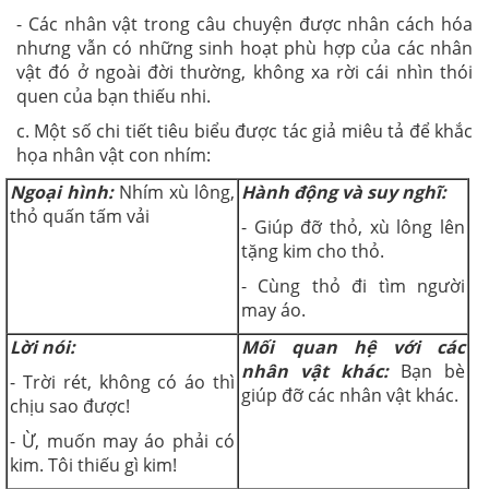
- Các nhân vật trong câu chuyện được nhân cách hóa
nhưng vẫn có những sinh hoạt phù hợp của các nhân
vật đó ở ngoài đời thường, không xa rời cái nhìn thói
quen của bạn thiếu nhi.
c. Một số chi tiết tiêu biểu được tác giả miêu tả để khắc
họa nhân vật con nhím:
Ngoại hình:
Nhím xù lông,
Hành động và suy nghĩ:
thỏ quấn tấm vải
- Giúp đỡ thỏ, xù lông lên
tặng kim cho thỏ.
- Cùng thỏ đi tìm người
may áo.
Lời nói:
Mối quan hệ với các
nhân vật khác:
Bạn bè
- Trời rét, không có áo thì
giúp đỡ các nhân vật khác.
chịu sao được!
- Ừ, muốn may áo phải có
kim. Tôi thiếu gì kim!