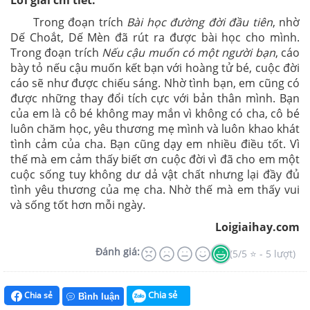
Lời giải chi tiết:
Trong đoạn trích
Bài học đường đời đầu tiên
, nhờ
Dế Choắt, Dế Mèn đã rút ra được bài học cho mình.
Trong đoạn trích
Nếu cậu muốn có một người bạn
, cáo
bày tỏ nếu cậu muốn kết bạn với hoàng tử bé, cuộc đời
cáo sẽ như được chiếu sáng. Nhờ tình bạn, em cũng có
được những thay đổi tích cực với bản thân mình. Bạn
của em là cô bé không may mắn vì không có cha, cô bé
luôn chăm học, yêu thương mẹ mình và luôn khao khát
tình cảm của cha. Bạn cũng dạy em nhiều điều tốt. Vì
thế mà em cảm thấy biết ơn cuộc đời vì đã cho em một
cuộc sống tuy không dư dả vật chất nhưng lại đầy đủ
tình yêu thương của mẹ cha. Nhờ thế mà em thấy vui
và sống tốt hơn mỗi ngày.
Loigiaihay.com
Đánh giá:
(5/5 ⭐ - 5 lượt)
Chia sẻ
Chia sẻ
Bình luận