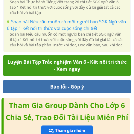
Soạn bài Thực hành Tiếng Việt trang 26 chi tiết SGK ngữ văn 6
tập 1 Kết nối tri thức với cuộc sống với đầy đủ lời giải tất cả các
câu hỏi và bài tập
Soạn bài Nếu cậu muốn có một người bạn SGK Ngữ văn
6 tập 1 Kết nối tri thức với cuộc sống chi tiết
Soạn bài Nếu cậu muốn có một người bạn chi tiết SGK ngữ văn
6 tập 1 Kết nối tri thức với cuộc sống với đầy đủ lời giải tất cả các
câu hỏi và bài tập phần Trước khi đọc, Đọc văn bản, Sau khi đọc
Luyện Bài Tập Trắc nghiệm Văn 6 - Kết nối tri thức
- Xem ngay
Báo lỗi - Góp ý
Tham Gia Group Dành Cho Lớp 6
Chia Sẻ, Trao Đổi Tài Liệu Miễn Phí