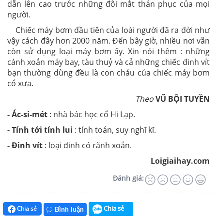
dẫn lên cao trước những đôi mắt thán phục của mọi
người.
Chiếc máy bơm đầu tiên của loài người đã ra đời như
vậy cách đây hơn 2000 năm. Đến bây giờ, nhiều nơi vẫn
còn sử dụng loại máy bơm ấy. Xin nói thêm : những
cánh xoắn máy bay, tàu thuỷ và cả những chiếc đinh vít
bạn thường dùng đều là con cháu của chiếc máy bơm
cổ xưa.
Theo
VŨ BỘI TUYỀN
- Ác-si-mét
: nhà bác học cổ Hi Lạp.
- Tính tới tính lui
: tính toán, suy nghĩ kĩ.
- Đinh vít
: loại đinh có rãnh xoắn.
Loigiaihay.com
Đánh giá:
Chia sẻ
Chia sẻ
Bình luận