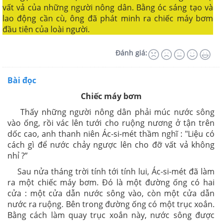
vất vả của những người nông dân. Bằng óc sáng tạo và
lao động cần cù, ông đã phát minh ra chiếc máy bơm
đầu tiên của loài người.
Đánh giá:
Bài đọc
Chiếc máy bơm
Thấy những người nông dân phải múc nước sông
vào ống, rồi vác lên tưới cho ruộng nương ở tận trên
dốc cao, anh thanh niên Ác-si-mét thầm nghĩ : "Liệu có
cách gì để nước chảy ngược lên cho đỡ vất vả không
nhỉ ?”
Sau nửa tháng trời tính tới tính lui, Ác-si-mét đã làm
ra một chiếc máy bơm. Đó là một đường ống có hai
cửa : một cửa dẫn nước sông vào, còn một cửa dẫn
nước ra ruộng. Bên trong đường ống có một trục xoắn.
Bằng cách làm quay trục xoắn này, nước sông được