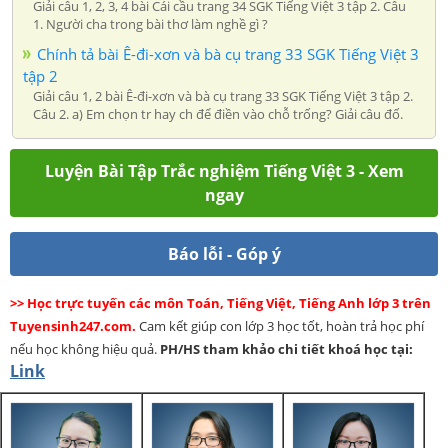
Giải câu 1, 2, 3, 4 bài Cái cầu trang 34 SGK Tiếng Việt 3 tập 2. Câu
1. Người cha trong bài thơ làm nghề gì ?
Chính tả bài Ê-đi-xơn và bà cụ trang 33 SGK Tiếng Việt 3
tập 2
Giải câu 1, 2 bài Ê-đi-xơn và bà cụ trang 33 SGK Tiếng Việt 3 tập 2.
Câu 2. a) Em chọn tr hay ch để điền vào chỗ trống? Giải câu đố.
Luyện Bài Tập Trắc nghiệm Tiếng Việt 3 - Xem
ngay
Báo lỗi - Góp ý
>> Học trực tuyến các môn Toán, Tiếng Việt, Tiếng Anh lớp 3 trên
Tuyensinh247.com.
Cam kết giúp con lớp 3 học tốt, hoàn trả học phí
nếu học không hiệu quả.
PH/HS
tham khảo chi tiết khoá học tại:
Link