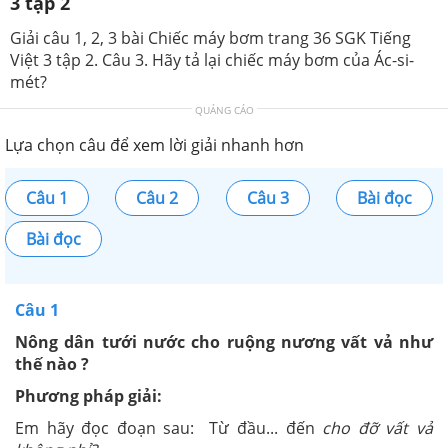
3 tập 2
Giải câu 1, 2, 3 bài Chiếc máy bơm trang 36 SGK Tiếng
Việt 3 tập 2. Câu 3. Hãy tả lại chiếc máy bơm của Ác-si-
mét?
QUẢNG CÁO
Lựa chọn câu để xem lời giải nhanh hơn
Câu 1
Câu 2
Câu 3
Bài đọc
Bài đọc
Câu 1
Nông dân tưới nước cho ruộng nương vất vả như
thế nào ?
Phương pháp giải:
Em hãy đọc đoạn sau: Từ đầu... đến
cho đỡ vất vả