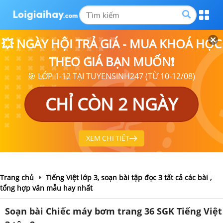
💥 NGÀY HỘI TRẢ GIÁ - MUA KHOÁ HỌC
THEO GIÁ BẠN MUỐN❗
🎯 LỚP 1-12 TẠI TUYENSINH247 (TỪ 10-12/08)
CHỈ CÒN 2 NGÀY
XEM CHI TIẾT
Trang chủ
Tiếng Việt lớp 3, soạn bài tập đọc 3 tất cả các bài ,
tổng hợp văn mẫu hay nhất
Soạn bài Chiếc máy bơm trang 36 SGK Tiếng Việt