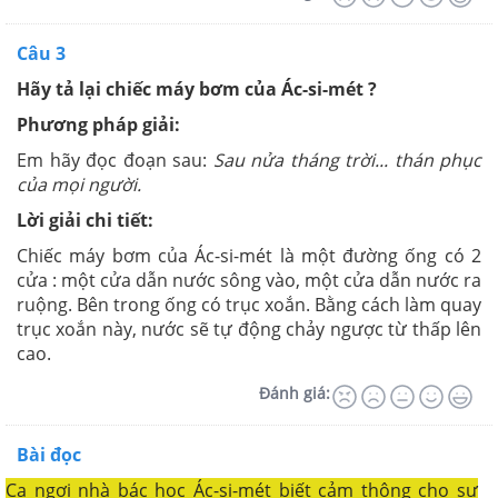
Câu 3
Hãy tả lại chiếc máy bơm của Ác-si-mét ?
Phương pháp giải:
Em hãy đọc đoạn sau:
Sau nửa tháng trời... thán phục
của mọi người.
Lời giải chi tiết:
Chiếc máy bơm của Ác-si-mét là một đường ống có 2
cửa : một cửa dẫn nước sông vào, một cửa dẫn nước ra
ruộng. Bên trong ống có trục xoắn. Bằng cách làm quay
trục xoắn này, nước sẽ tự động chảy ngược từ thấp lên
cao.
Đánh giá:
Bài đọc
Ca ngợi nhà bác học Ác-si-mét biết cảm thông cho sự