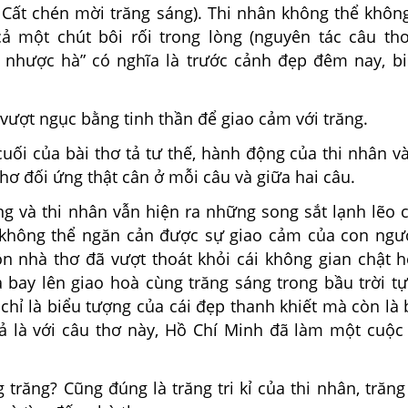
 Cất chén mời trăng sáng). Thi nhân không thể khôn
ả một chút bôi rối trong lòng (nguyên tác câu thơ
i nhược hà” có nghĩa là trước cảnh đẹp đêm nay, bi
vượt ngục bằng tinh thần để giao cảm với trăng.
cuối của bài thơ tả tư thế, hành động của thi nhân v
thơ đối ứng thật cân ở mỗi câu và giữa hai câu.
ng và thi nhân vẫn hiện ra những song sắt lạnh lẽo 
hông thể ngăn cản được sự giao cảm của con ngườ
n nhà thơ đã vượt thoát khỏi cái không gian chật h
 bay lên giao hoà cùng trăng sáng trong bầu trời tự
chỉ là biểu tượng của cái đẹp thanh khiết mà còn là
ả là với câu thơ này, Hồ Chí Minh đã làm một cuộc
 trăng? Cũng đúng là trăng tri kỉ của thi nhân, trăn