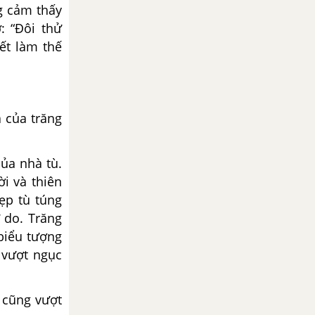
g cảm thấy
: “Đôi thử
ết làm thế
à của trăng
của nhà tù.
i và thiên
ẹp tù túng
 do. Trăng
 biểu tượng
 vượt ngục
g cũng vượt