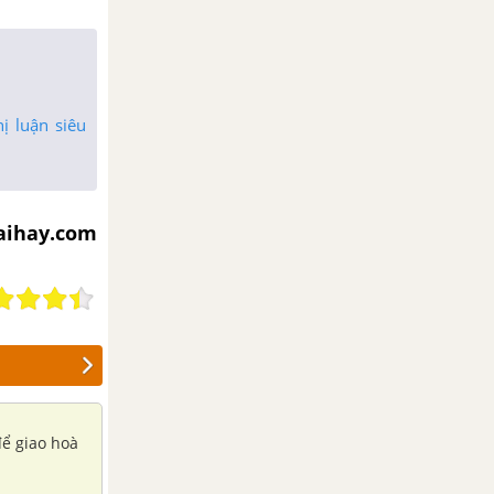
ị luận siêu
iaihay.com
để giao hoà