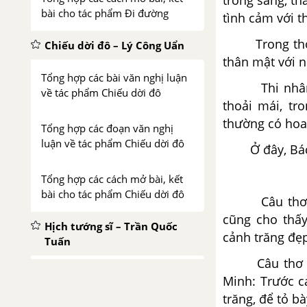
trong sáng, th
bài cho tác phẩm Đi đường
tình cảm với t
Trong th
Chiếu dời đô – Lý Công Uẩn
thân mật với n
Tổng hợp các bài văn nghị luận
Thi nhâ
về tác phẩm Chiếu dời đô
thoải mái, tr
thường có hoa
Tổng hợp các đoạn văn nghị
luận về tác phẩm Chiếu dời đô
Ở đây, Bá
Tổng hợp các cách mở bài, kết
bài cho tác phẩm Chiếu dời đô
Câu thơ
cũng cho thấ
Hịch tướng sĩ – Trần Quốc
cảnh trăng đẹ
Tuấn
Câu thơ 
Tổng hợp các bài văn nghị luận
Minh: Trước 
về tác phẩm Hịch tướng sĩ
trăng, để tỏ b