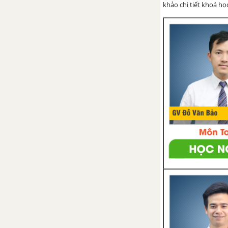
khảo chi tiết khoá học
Kể về người
Kể về sự việc
NGHỊ LUẬN XÃ HỘI
Nghị luận về một hiện tượng
đời sống
Tổng hợp các bài văn nghị luận
về hiện tượng đời sống
Tổng hợp các đoạn văn nghị
luận về hiện tượng đời sống
Nghị luận về một tư tưởng
đạo lí