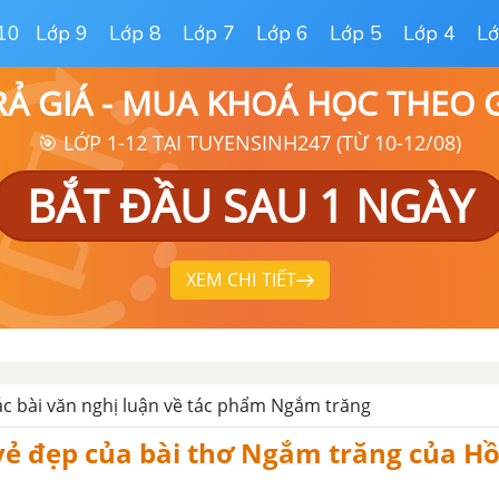
10
Lớp 9
Lớp 8
Lớp 7
Lớp 6
Lớp 5
Lớp 4
Lớ
RẢ GIÁ - MUA KHOÁ HỌC THEO
🎯 LỚP 1-12 TẠI TUYENSINH247 (TỪ 10-12/08)
BẮT ĐẦU SAU 1 NGÀY
XEM CHI TIẾT
c bài văn nghị luận về tác phẩm Ngắm trăng
vẻ đẹp của bài thơ Ngắm trăng của Hồ