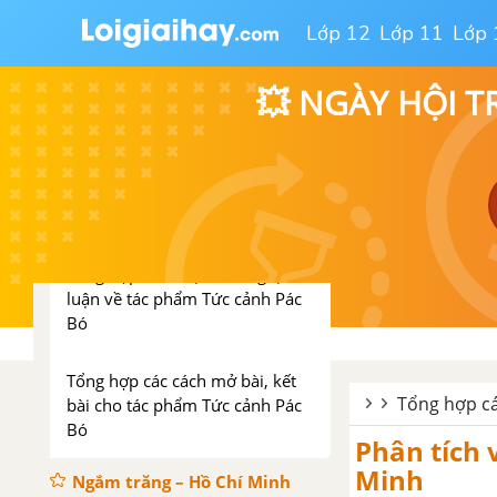
Lớp 12
Lớp 11
Lớp 
Tổng hợp các cách mở bài, kết
bài cho tác phẩm Khi con tu hú
💥 NGÀY HỘI T
Tức cảnh Pác Bó – Hồ Chí
Minh
Tổng hợp các bài văn nghị luận
về tác phẩm Tức cảnh Pác Bó
Tổng hợp các đoạn văn nghị
luận về tác phẩm Tức cảnh Pác
Bó
Tổng hợp các cách mở bài, kết
Tổng hợp cá
bài cho tác phẩm Tức cảnh Pác
Bó
Phân tích 
Minh
Ngắm trăng – Hồ Chí Minh