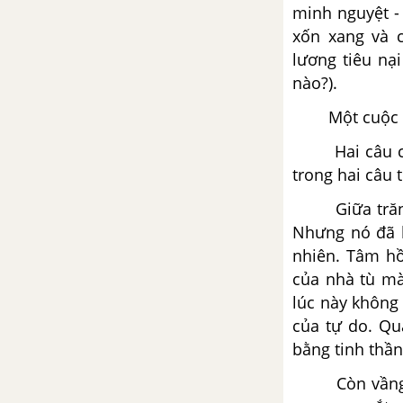
minh nguyệt -
Tổng hợp các đoạn văn nghị
xốn xang và c
luận về tác phẩm Hịch tướng sĩ
lương tiêu nạ
nào?).
Tổng hợp các cách mở bài, kết
bài cho tác phẩm Hịch tướng sĩ
Một cuộc 
Hai câu 
Bàn luận về phép học –
Nguyễn Thiếp
trong hai câu 
Giữa tră
Tổng hợp các bài văn nghị luận
Nhưng nó đã k
về tác phẩm Bàn luận về phép
học
nhiên. Tâm hồ
của nhà tù mà
Tổng hợp các đoạn văn nghị
lúc này không 
luận về tác phẩm Bàn luận về
của tự do. Qu
phép học
bằng tinh thần
Còn vầng
Tổng hợp các cách mở bài, kết