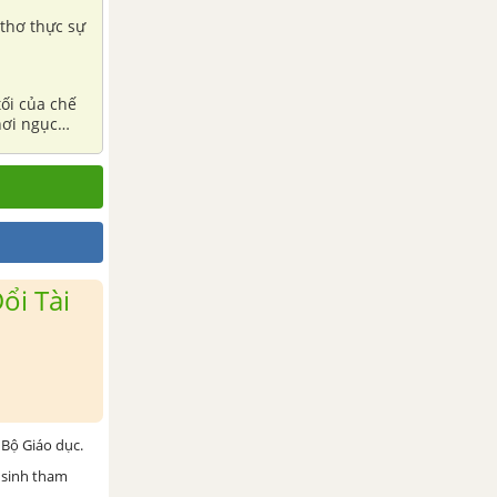
 thơ thực sự
tối của chế
nơi ngục
ổi Tài
Bộ Giáo dục.
 sinh tham