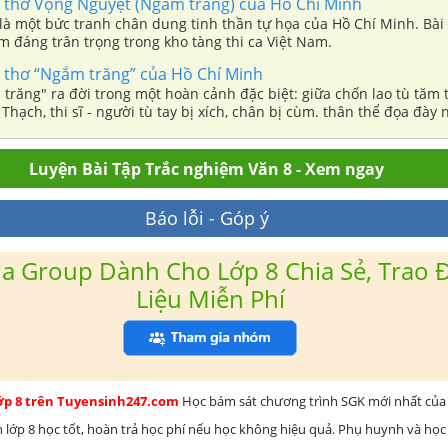
i thơ Vọng Nguyệt (Ngắm trăng) của Hồ Chí Minh
là một bức tranh chân dung tinh thần tự họa của Hồ Chí Minh. Bài
m đáng trân trọng trong kho tàng thi ca Việt Nam.
i thơ “Ngắm trăng” của Hồ Chí Minh
trăng" ra đời trong một hoàn cảnh đặc biệt: giữa chốn lao tù tăm 
Thạch, thi sĩ - người tù tay bị xích, chân bị cùm. thân thể đọa đày 
thanh thản thưởng thức vẻ đẹp của một đêm trăng sáng
Luyện Bài Tập Trắc nghiệm Văn 8 - Xem ngay
Báo lỗi - Góp ý
a Group Dành Cho Lớp 8 Chia Sẻ, Trao Đ
Liệu Miễn Phí
lớp 8 trên Tuyensinh247.com
Học bám sát chương trình SGK mới nhất của 
h lớp 8 học tốt, hoàn trả học phí nếu học không hiệu quả. Phụ huynh và học