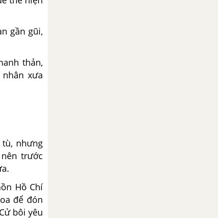
để thể hiện
n gần gũi,
hanh thản,
i nhân xưa
 tù, nhưng
 nên trước
ưa.
hồn Hồ Chí
hoa để đón
 Cử bôi yêu