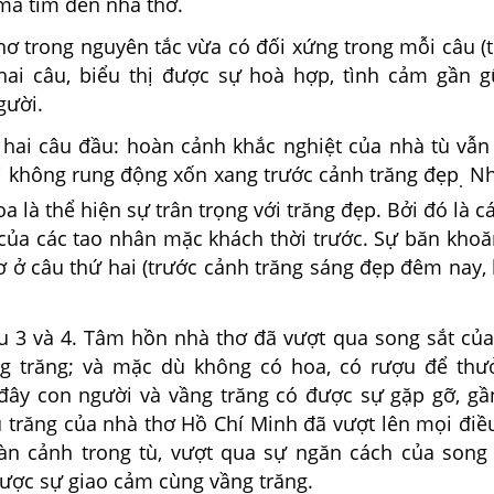
mà tìm đến nhà thơ.
hơ trong nguyên tắc vừa có đối xứng trong mỗi câu (ti
hai câu, biểu thị được sự hoà hợp, tình cảm gần gũ
gười.
 hai câu đầu: hoàn cảnh khắc nghiệt của nhà tù vẫn
 không rung động xốn xang trước cảnh trăng đẹp
Nh
.
a là thể hiện sự trân trọng với trăng đẹp. Bởi đó là 
 của các tao nhân mặc khách thời trước. Sự băn khoă
ơ ở câu thứ hai (trước cảnh trăng sáng đẹp đêm nay, 
u 3 và 4. Tâm hồn nhà thơ đã vượt qua song sắt của
ng trăng; và mặc dù không có hoa, có rượu để th
 đây con người và vầng trăng có được sự gặp gỡ, gần
u trăng của nhà thơ Hồ Chí Minh đã vượt lên mọi điề
n cảnh trong tù, vượt qua sự ngăn cách của song
ược sự giao cảm cùng vầng trăng.