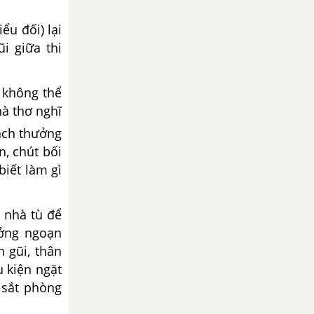
ểu đối) lại
i giữa thi
 không thể
à thơ nghĩ
cách thưởng
n, chút bối
biết làm gì
 nhà tù để
ưởng ngoạn
 gũi, thân
u kiện ngặt
 sắt phòng