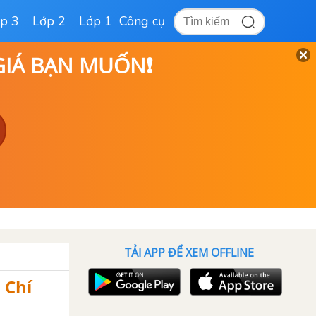
p 3
Lớp 2
Lớp 1
Công cụ
 GIÁ BẠN MUỐN❗
TẢI APP ĐỂ XEM OFFLINE
 Chí