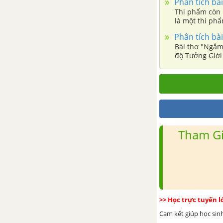
Phân tích bà
đanh mặc lễ phục
Thi phẩm còn 
là một thi phẩ
Nước Đại Việt ta - Nguyễn
Phân tích bà
Trãi
Bài thơ "Ngắm 
độ Tưởng Giới 
Tổng hợp các bài văn nghị luận
lạnh mà lòng 
về tác phẩm Nước Đại Việt ta
Tổng hợp các đoạn văn nghị
luận về tác phẩm Nước Đại Việt
ta
Tham Gi
Tổng hợp các cách mở bài, kết
bài cho tác phẩm Nước Đại Việt
ta
VĂN TỰ SỰ
>> Học trực tuyến 
Cam kết giúp học sin
Kể chuyện sáng tạo