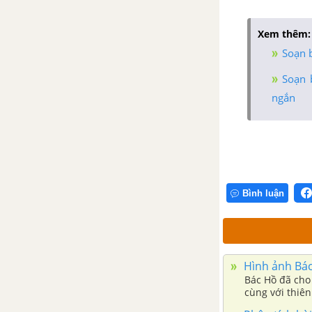
Tổng hợp các đoạn văn nghị
luận về tác phẩm Đi bộ ngao du
Xem thêm:
Soạn 
Tổng hợp các cách mở bài, kết
bài cho tác phẩm Đi bộ ngao du
Soạn 
ngắn
Ông Giuôc-đanh mặc lễ phục
– Mô-li-e
Tổng hợp các bài văn nghị luận
về tác phẩm Ông Giuốc-đanh
mặc lễ phục
Bình luận
Tổng hợp các đoạn văn nghị
luận về tác phẩm Ông Giuốc-
đanh mặc lễ phục
Hình ảnh Bác
Bác Hồ đã cho 
Tổng hợp các cách mở bài, kết
cùng với thiên
bài cho tác phẩm Ông Giuốc-