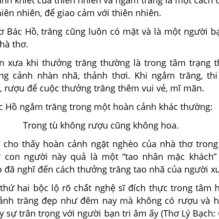
anh khiết của thiên nhiên và ngắm trăng là một cách 
hiên nhiên, để giao cảm với thiên nhiên.
ơ Bác Hồ, trăng cũng luôn có mặt và là một người bạ
hà thơ.
n xưa khi thưởng trăng thường là trong tâm trạng t
ong cảnh nhàn nhã, thảnh thơi. Khi ngắm trăng, th
, rượu để cuộc thưởng trăng thêm vui vẻ, mĩ mãn.
c Hồ ngắm trăng trong một hoàn cảnh khác thường:
Trong tù không rượu cũng không hoa.
 cho thấy hoàn cảnh ngặt nghèo của nhà thơ trong
y con người này quả là một “tao nhân mặc khách”
p đã nghĩ đến cách thưởng trăng tao nhã của người x
thứ hai bộc lộ rõ chất nghệ sĩ đích thực trong tâm 
cảnh trăng đẹp như đêm nay mà không có rượu và 
ày sự trân trọng với người bạn tri âm ấy (Thơ Lý Bạch: