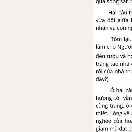
qua song sắt, 
bài cho tác phẩm Bàn luận về
phép học
Hai câu t
vừa đôi giữa 
Thuế máu – Nguyễn Ái Quốc
nhân và con n
Tổng hợp các bài văn nghị luận
Tóm lại,
về tác phẩm Thuế máu
làm cho Người
đến rượu và ho
Tổng hợp các đoạn văn nghị
trăng tao nhã
luận về tác phẩm Thuế máu
rối của nhà th
đây?)
Tổng hợp các cách mở bài, kết
bài cho tác phẩm Thuế máu
Ớ hai câ
hương tới vầ
Đi bộ ngao du – Ru-xô
cùng trăng, ở
thiết. Lòng yê
Tổng hợp các bài văn nghị luận
về tác phẩm Đi bộ ngao du
nghèo của hoà
giam mà đạt đ