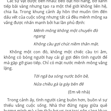
Các sự vật được bên nhau: bèo dạt nối hàng, bờ xanh
tiếp bãi vàng nhưng tạo ra một thế giới không liên hệ,
chia lìa. Trong khung cảnh ấy hồn thơ muốn tìm đến
dấu vết của cuộc sống nhưng tất cả đều mênh mông xa
vắng được nhấn mạnh bởi hai lần phủ định:
Mênh mông không một chuyến đò
ngang
Không cầu gợi chút niềm thân mật.
Không một con đò, không một chiếc cầu tri âm,
không có bóng người hay cái gì gợi đến tình người để
mà gặp gỡ giao tiếp. Chỉ có mặt nước mênh mông vắng
lặng.
Tới ngã ba sóng nước bốn bề,
Nửa chiều gà lạ gáy bên đê
(Em về nhà)
Trong cảnh ấy, tình người càng buồn hơn, buồn vì sự
thiếu vắng cuộc sống. Nhà thơ đứng ngay giữa quê
hương mình mà cảm thấy bơ vơ, trơ trọi nên càng khao