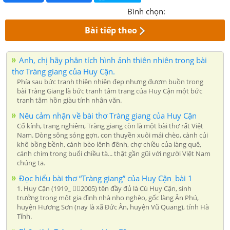
Bình chọn:
Bài tiếp theo
Anh, chị hãy phân tích hình ảnh thiên nhiên trong bài
thơ Tràng giang của Huy Cận.
Phía sau bức tranh thiên nhiên đẹp nhưng đượm buồn trong
bài Tràng Giang là bức tranh tâm trạng của Huy Cận một bức
tranh tâm hồn giàu tính nhân văn.
Nêu cảm nhận về bài thơ Tràng giang của Huy Cận
Cổ kính, trang nghiêm, Tràng giang còn là một bài thơ rất Việt
Nam. Dòng sông sóng gợn, con thuyền xuôi mái chèo, cành củi
khô bồng bềnh, cánh bèo lênh đênh, chợ chiều của làng quê,
cánh chim trong buổi chiều tà... thật gần gũi với người Việt Nam
chúng ta.
Đọc hiểu bài thơ “Tràng giang” của Huy Cận_bài 1
1. Huy Cận (1919_ 2005) tên đầy đủ là Cù Huy Cận, sinh
trưởng trong một gia đình nhà nho nghèo, gốc làng Ân Phú,
huyện Hương Sơn (nay là xã Đức Ân, huyện Vũ Quang), tỉnh Hà
Tĩnh.