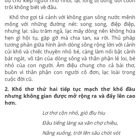
dụ cho kiếp người nhỏ nhoi, lạc lõng bị dòng đời cuốn
trôi không biết về đâu.
Khổ thơ gợi tả cảnh với không gian sông nước mênh
mông với những đường nét: song song, điệp điệp,
nhưng lại: sầu trăm ngả, lạc mấy dòng nên không hứa
hẹn gì hội tụ, gặp gỡ mà chia tan, xa rời. Thủ pháp
tương phản giữa hình ảnh dòng sông rộng lớn với cảnh
củi khô và chiếc thuyền nhỏ bé, càng làm nổi bật cảnh
bát ngát, vô tận của dòng sông và thân phận lẻ loi, bé
nhỏ của con người. Âm điệu chung cho cả bài thơ,
buồn vì thân phận con người cô đơn, lạc loài trong
cuộc đời cũ.
2. Khổ thơ thứ hai tiếp tục mạch thơ khổ đầu
nhưng không gian được mở rộng ra và đẩy lên cao
hơn.
Lơ thơ cồn nhỏ, gió đìu hiu
Đâu tiếng làng xa vãn chợ chiều,
Nắng xuống, trời lên sâu chót vót