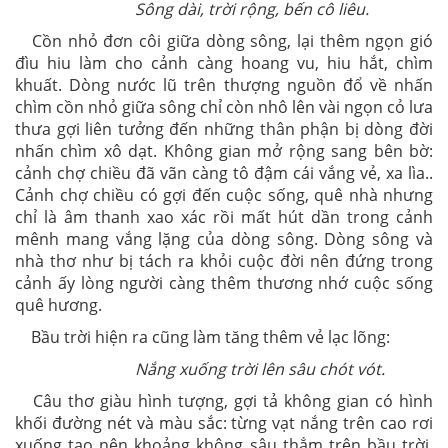
Sông dài, trời rộng, bến cô liêu.
Cồn nhỏ đơn côi giữa dòng sông, lại thêm ngọn gió
đìu hiu làm cho cảnh càng hoang vu, hiu hắt, chìm
khuất. Dòng nước lũ trên thượng nguồn đổ về nhấn
chìm cồn nhỏ giữa sông chỉ còn nhô lên vài ngọn cỏ lưa
thưa gợi liên tưởng đến những thân phận bị dòng đời
nhấn chìm xô dạt. Không gian mở rộng sang bên bờ:
cảnh chợ chiều đã vãn càng tô đậm cái vắng vẻ, xa lìa..
Cảnh chợ chiều có gợi đến cuộc sống, quê nhà nhưng
chỉ là âm thanh xao xác rồi mất hút dần trong cảnh
mênh mang vắng lặng của dòng sông. Dòng sông và
nhà thơ như bị tách ra khỏi cuộc đời nên đứng trong
cảnh ấy lòng người càng thêm thương nhớ cuộc sống
quê hương.
Bầu trời hiện ra cũng làm tăng thêm vẻ lạc lõng:
Nắng xuống trời lên sâu chót vót.
Câu thơ giàu hình tượng, gợi tả không gian có hình
khối đường nét và màu sắc: từng vạt nắng trên cao rơi
xuống tạo nên khoảng không sâu thẳm trên bầu trời,