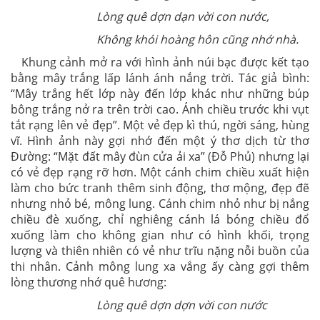
Lòng quê dợn dạn vời con nước,
Không khói hoàng hôn cũng nhớ nhà.
Khung cảnh mở ra với hình ảnh núi bạc được kết tạo
bằng mây trắng lấp lánh ánh nắng trời. Tác giả bình:
“Mây trắng hết lớp này đến lớp khác như những búp
bông trắng nở ra trên trời cao. Ánh chiều trước khi vụt
tắt rạng lên vẻ đẹp”. Một vẻ đẹp kì thú, ngời sáng, hùng
vĩ. Hình ảnh này gợi nhớ đến một ý thơ dịch từ thơ
Đường: “Mặt đất mây đùn cửa ải xa” (Đỗ Phủ) nhưng lại
có vẻ đẹp rạng rỡ hơn. Một cánh chim chiều xuất hiện
làm cho bức tranh thêm sinh động, thơ mộng, đẹp đẽ
nhưng nhỏ bé, mông lung. Cánh chim nhỏ như bị nắng
chiều đè xuống, chỉ nghiêng cánh lá bóng chiều đổ
xuống làm cho không gian như có hình khối, trọng
lượng và thiên nhiên có vẻ như trĩu nặng nỗi buồn của
thi nhân. Cảnh mông lung xa vắng ấy càng gợi thêm
lòng thương nhớ quê hương:
Lòng quê dợn dợn vời con nước