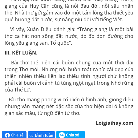
giang của Huy Cận cũng là nỗi đau đời, nỗi sầu nhân
thế. Nhà thơ gởi gắm vào đó một tấm lòng tha thiết yêu
quê hương đất nước, sự nâng niu đối với tiếng Việt.
Vì vậy, Xuân Diệu đánh giá: “Tràng giang là một bài
thơ ca hát non sông đất nước, do đó dọn đường cho
lòng yêu giang san, Tổ quốc”.
III. KẾT LUẬN.
Bài thơ thể hiện cái buồn chung của một thời đại
trong Thơ mới. Nhưng nỗi buồn toát ra từ cái đẹp của
thiên nhiên thiếu liên lạc thiếu tình người chứ không
phải cái buồn vì cảnh tù túng ngột ngạt trong Nhớ rừng
của Thế Lữ.
Bài thơ mang phong vị cổ điển ở hình ảnh, giọng điệu
nhưng vẫn mang nét đặc sắc của thơ hiện đại ở không
gian sắc màu, từ ngữ đến tứ thơ.
Loigiaihay.com
Chia sẻ
Chia sẻ
Bình luận