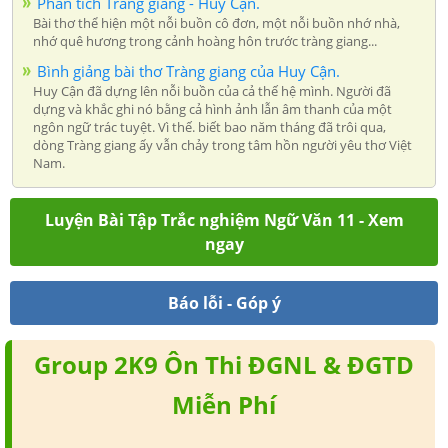
Phân tích Tràng giang - Huy Cận.
Bài thơ thể hiện một nỗi buồn cô đơn, một nỗi buồn nhớ nhà,
nhớ quê hương trong cảnh hoàng hôn trước tràng giang...
Bình giảng bài thơ Tràng giang của Huy Cận.
Huy Cận đã dựng lên nỗi buồn của cả thế hệ mình. Người đã
dựng và khắc ghi nó bằng cả hình ảnh lẫn âm thanh của một
ngôn ngữ trác tuyệt. Vì thế. biết bao năm tháng đã trôi qua,
dòng Tràng giang ấy vẫn chảy trong tâm hồn người yêu thơ Việt
Nam.
Luyện Bài Tập Trắc nghiệm Ngữ Văn 11 - Xem
ngay
Báo lỗi - Góp ý
Group 2K9 Ôn Thi ĐGNL & ĐGTD
Miễn Phí