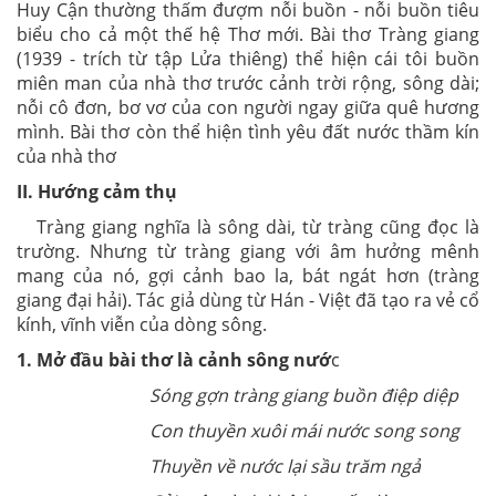
Huy Cận thường thấm đượm nỗi buồn - nỗi buồn tiêu
biểu cho cả một thế hệ Thơ mới. Bài thơ Tràng giang
(1939 - trích từ tập Lửa thiêng) thể hiện cái tôi buồn
miên man của nhà thơ trước cảnh trời rộng, sông dài;
nỗi cô đơn, bơ vơ của con người ngay giữa quê hương
mình. Bài thơ còn thể hiện tình yêu đất nước thầm kín
của nhà thơ
II. Hướng cảm thụ
Tràng giang nghĩa là sông dài, từ tràng cũng đọc là
trường. Nhưng từ tràng giang với âm hưởng mênh
mang của nó, gợi cảnh bao la, bát ngát hơn (tràng
giang đại hải). Tác giả dùng từ Hán - Việt đã tạo ra vẻ cổ
kính, vĩnh viễn của dòng sông.
1. Mở đầu bài thơ là cảnh sông nướ
c
Sóng gợn tràng giang buồn điệp diệp
Con thuyền xuôi mái nước song song
Thuyền về nước lại sầu trăm ngả