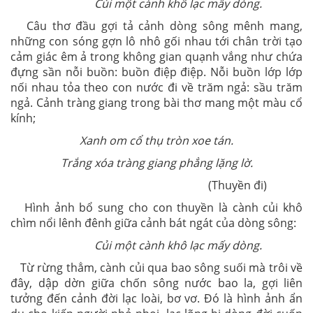
Củi một cành khô lạc mấy dòng.
Câu thơ đầu gợi tả cảnh dòng sông mênh mang,
những con sóng gợn lô nhô gối nhau tới chân trời tạo
cảm giác êm ả trong không gian quạnh vắng như chứa
đựng sần nỗi buồn: buồn điệp điệp. Nỗi buồn lớp lớp
nối nhau tỏa theo con nước đi về trăm ngả: sầu trăm
ngả. Cảnh tràng giang trong bài thơ mang một màu cổ
kính;
Xanh om cổ thụ tròn xoe tán.
Trắng xóa tràng giang phẳng lặng lờ.
(Thuyền đi)
Hình ảnh bổ sung cho con thuyền là cành củi khô
chìm nổi lênh đênh giữa cảnh bát ngát của dòng sông:
Củi một cành khô lạc mấy dòng.
Từ rừng thẳm, cành củi qua bao sông suối mà trôi về
đây, dập dờn giữa chốn sông nước bao la, gợi liên
tưởng đến cảnh đời lạc loài, bơ vơ. Đó là hình ảnh ẩn