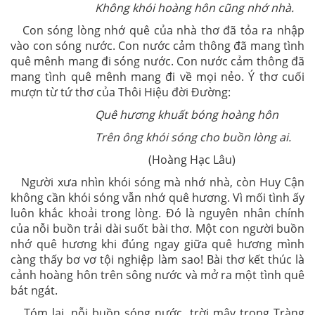
Không khói hoàng hôn cũng nhớ nhà.
Con sóng lòng nhớ quê của nhà thơ đã tỏa ra nhập
vào con sóng nước. Con nước cảm thông đã mang tình
quê mênh mang đi sóng nước. Con nước cảm thông đã
mang tình quê mênh mang đi về mọi nẻo. Ý thơ cuối
mượn từ tứ thơ của Thôi Hiệu đời Đường:
Quê hương khuất bóng hoàng hôn
Trên ông khói sóng cho buồn lòng ai.
(Hoàng Hạc Lâu)
Người xưa nhìn khói sóng mà nhớ nhà, còn Huy Cận
không cần khói sóng vẫn nhớ quê hương. Vì mối tình ấy
luôn khắc khoải trong lòng. Đó là nguyên nhân chính
của nỗi buồn trải dài suốt bài thơ. Một con người buồn
nhớ quê hương khi đúng ngay giữa quê hương mình
càng thấy bơ vơ tội nghiệp làm sao! Bài thơ kết thúc là
cảnh hoàng hôn trên sông nước và mở ra một tình quê
bát ngát.
Tóm lại, nỗi buồn sóng nước, trời mây trong Tràng