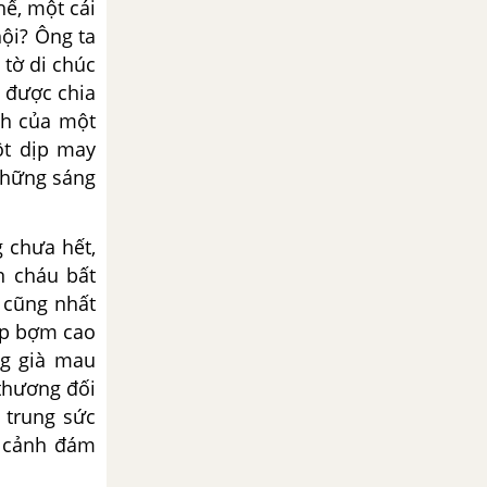
ế, một cái
hội? Ông ta
 tờ di chúc
ể được chia
ch của một
ột dịp may
"những sáng
 chưa hết,
n cháu bất
 cũng nhất
bịp bợm cao
ng già mau
 thương đối
 trung sức
ả cảnh đám