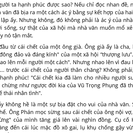
gười ta hạnh phúc được sao? Nếu chỉ đọc nhan đề, n
à văn đã bịa ra một cách ác ý bằng sự kết hợp của ha
 lập ấy. Nhưng không, đó không phải là ác ý của nhà
ời sống, sự thật của xã hội mà nhà văn muốn mổ xẻ
y nó tận mắt.
u từ cái chết của một ông già. Ông già ấy là cha, 
đông đảo và đáng kính" của một xã hội “thượng lưu”.
hao lên mỗi người một cách". Nhưng nhao lên vì đau 
g... trước cái chết của người thân chăng? Không phả
. hạnh phúc! "Cái chết kia đã làm cho nhiều người s
 chừng như ngược đời kia của Vũ Trọng Phụng đã th
ế thái nhân tình".
không hề là một sự bịa đặt cho vui của nhà văn. S
thể. Ông Phán mọc sừng sau cái chết của ông nội vợ,
ừng" của mình tăng giá lên vài nghìn đồng. Cụ cố
g đến cái lúc mặc đồ xô gai, lụ khụ chống gậy vừ