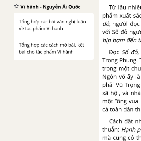
Từ lâu nhiề
Vi hành - Nguyễn Ái Quốc
phẩm xuất sắc
Tổng hợp các bài văn nghị luận
đỏ
, người đọc
về tác phẩm Vi hành
với Số đỏ ngư
bịp bợm đến th
Tổng hợp các cách mở bài, kết
Đọc
Số đỏ
,
bài cho tác phẩm Vi hành
Trọng Phụng. 
Vĩnh biệt cửu trùng đài - Vũ
trong một chư
Như Tô
Ngón võ ấy là
phải Vũ Trọng
Tổng hợp các bài văn nghị luận
xã hội, và nh
về tác phẩm Vĩnh biệt Cửu
một “ông vua 
Trùng Đài
cả toàn dân th
Tổng hợp các cách mở bài, kết
Cách đặt nha
bài cho tác phẩm Vĩnh biệt Cửu
thuẫn:
Hạnh ph
Trùng Đài
mà cũng có th