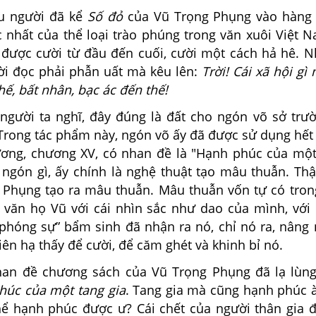
u người đã kể
Số đỏ
của Vũ Trọng Phụng vào hàng 
 nhất của thể loại trào phúng trong văn xuôi Việt 
 được cười từ đầu đến cuối, cười một cách hả hê. 
ời đọc phải phẫn uất mà kêu lên:
Trời! Cái xã hội gì 
ế, bất nhân, bạc ác đến thế!
 người ta nghĩ, đây đúng là đất cho ngón võ sở trư
Trong tác phẩm này, ngón võ ấy đã được sử dụng hết 
ơng, chương XV, có nhan đề là "Hạnh phúc của một 
 ngón gì, ấy chính là nghệ thuật tạo mâu thuẫn. Thậ
 Phụng tạo ra mâu thuẫn. Mâu thuẫn vốn tự có tron
à văn họ Vũ với cái nhìn sắc như dao của mình, với 
phóng sự” bẩm sinh đã nhận ra nó, chỉ nó ra, nâng 
iên hạ thấy để cười, để căm ghét và khinh bỉ nó.
n đề chương sách của Vũ Trọng Phụng đã lạ lùng
úc của một tang gia
. Tang gia mà cũng hạnh phúc à
ể hạnh phúc được ư? Cái chết của người thân gia đ