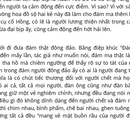
iến người ta cảm động đến cực điểm. Vì sao? Vì với s
vòng hoa đồ sộ hai kẻ này đã làm cho đám ma thêm l
 cụ cố Hồng, có lẽ là người lương thiện nhất trong c
g vừa đại bịp ấy, cũng cảm động đến hớt 
đi đưa đám thật đông đảo. Bằng điệp khúc "Đám 
 đến mấy lần, tác giả như muốn nói, đám ma thật là 
ạ tha hồ mà chiêm ngưỡng để thấy rõ sự to tát của
m trong đám người đông đảo ấy có ai là người đang t
ĩa là có chút tiếc thương đối với người chết mà h
ó ai cả, tất cả mọi người, đàn ông cũng như đàn bà
đang giữ một vẻ nghiêm chỉnh, nhưng đều đang nói m
điều gì đó không dính dáng đến người chết và đám m
h thì chim nhau, bình phẩm, chê bai nhau, ghen tuôn
ưng tất cả đều "mang vẻ mặt buồn rầu của người 