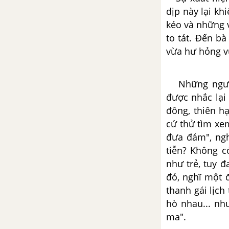
dịp này lại kh
Tương tư - Nguyễn Bính
kéo và những 
to tát. Đến bà
Tổng hợp các bài văn nghị luận
về tác phẩm Tương tư
vừa hư hỏn
Tổng hợp các cách mở bài, kết
Những người 
bài cho tác phẩm Tương tư
được nhắc lại
đông, thiên h
Tôi yêu em - A.X. Pu-skin
cứ thử tìm xe
Tổng hợp các bài văn nghị luận
đưa đám", ngh
về tác phẩm Tôi yêu em
tiễn? Không c
như trẻ, tuy 
Tổng hợp các cách mở bài, kết
đó, nghĩ một 
bài cho tác phẩm Tôi yêu em
thanh gái lịc
hò nhau... nh
Bài thơ số 28 - R. Ta-go
ma".