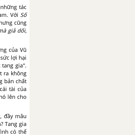
những tác
Nam. Với
Số
Nhưng cũng
mà giả dối,
ờng của Vũ
sức lợi hại
tang gia".
t ra không
g bản chất
cái tài của
nó lên cho
, đầy mâu
? Tang gia
ình có thể