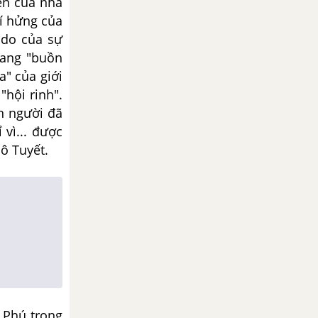
iện của nhà
hí hửng của
 do của sự
đang "buồn
a" của giới
"hội rinh".
n người đã
 vì... được
ô Tuyết.
 Phú trong