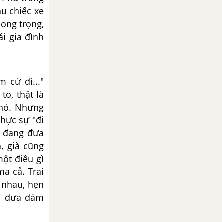
áu chiếc xe
ong trọng,
ái gia đình
hải lên.
cứ đi..."
to, thật là
 nó. Nhưng
hực sự "đi
ọ đang đưa
, già cũng
ột điều gì
a cả. Trai
g nhau, hẹn
đi đưa đám