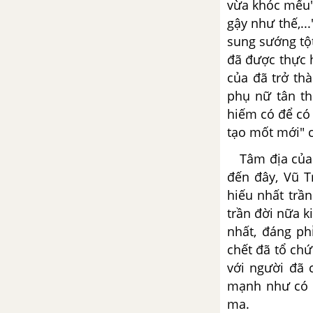
vừa khóc mếu"
Vội vàng - Xuân Diệu
gậy như thế,..
sung sướng tột
Tổng hợp các bài văn nghị luận
đã được thực h
về tác phẩm Vội vàng
của đã trở th
phụ nữ tân th
Tổng hợp các cách mở bài, kết
bài cho tác phẩm Vội vàng
hiếm có để có 
tạo mốt mới" 
Tràng Giang - Huy Cận
Tâm địa của l
đến đây, Vũ T
Tổng hợp các bài văn nghị luận
về tác phẩm Tràng giang
hiếu nhất trầ
trần đời nữa k
Tổng hợp các cách mở bài, kết
nhất, đáng p
bài cho tác phẩm Tràng giang
chết đã tổ chứ
với người đã 
Đây thôn Vĩ Dạ - Hàn Mặc Tử
mạnh như có t
ma.
Tổng hợp các bài văn nghị luận