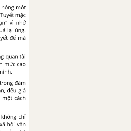
ư hỏng một
. Tuyết mặc
ạn" vì nhớ
uả lạ lùng.
uyết để mà
g quan tài
ến mức cao
mình.
 trong đám
n, đểu giả
c một cách
 không chỉ
xã hội văn