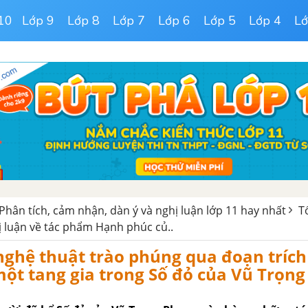
10
Lớp 9
Lớp 8
Lớp 7
Lớp 6
Lớp 5
Lớp 4
Lớ
Phân tích, cảm nhận, dàn ý và nghị luận lớp 11 hay nhất
T
ị luận về tác phẩm Hạnh phúc củ..
nghệ thuật trào phúng qua đoạn tríc
ột tang gia trong Số đỏ của Vũ Trọn