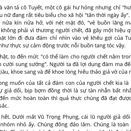
 văn tả cô Tuyết, một cô gái hư hỏng nhưng chỉ "h
u nữ đang rất tiêu biểu cho xã hội "tân thời ngày ấy"
 nửa kín nửa hở, với nét mặt đó, "vẻ buồn lãng m
 không phải vì thương người chết, đã gây một hiệu q
 mặt lớn đi đưa đám chỉ nhìn vào vẻ khêu gợi của T
như thực sự cảm động trước nỗi buồn tang tóc vậy.
t, to đến mức "có thể làm cho người chết nằm tron
 cười sung sướng". Người ta đã lợi dụng đám ma đ
iàu, khoe sang và để khoe lòng hiếu thảo giả vờ của 
 muốn của tất cả đám con của người chết kia là
 giả dối, bịp bợm đồng thời là sự tàn nhẫn bất nhâ
đến mức hoàn toàn thì quả thực chúng đã đạt đượ
sắc.
t. Dưới mắt Vũ Trọng Phụng, cái lũ người giả dối
nhóm nhỏ ấy. Chúng đông đảo lắm. Chúng là toàn 