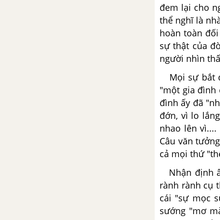
đem lại cho n
Lưu biệt khi xuất dương -
thể nghĩ là nh
Phan Bội Châu
hoàn toàn đối
Tổng hợp các bài văn nghị luận
sự thật của đ
về tác phẩm Lưu biệt khi xuất
người nhìn thấ
dương
Mọi sự bắt đầ
"một gia đình 
Tổng hợp các cách mở bài, kết
bài cho tác phẩm Lưu biệt khi
đình ấy đã "n
xuất dương
đớn, vì lo lắn
nhao lên vì...
Hầu Trời - Tản Đà
Câu văn tưởng
cả mọi thứ "th
Tổng hợp các bài văn nghị luận
về tác phẩm Hầu trời
Nhận định ấy 
rành rành cụ 
Tổng hợp các cách mở bài, kết
cái "sự mọc s
bài cho tác phẩm Hầu trời
sướng "mơ màn