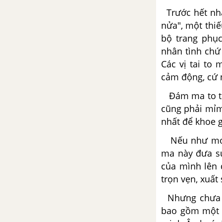
về tác phẩm Đây thôn Vĩ Dạ
Trước hết nhà
nửa", một thiế
Tổng hợp các cách mở bài, kết
bộ trang phục
bài cho tác phẩm Đây thôn Vĩ
nhân tình chứ
Dạ
Các vị tai to
cảm động, cứ 
Chiều tối - Hồ Chí Minh
Đám ma to thậ
Tổng hợp các bài văn nghị luận
cũng phải mỉm
về tác phẩm Chiều tối
nhất để khoe g
Nếu như mong
Tổng hợp các cách mở bài, kết
bài cho tác phẩm Chiều tối
ma này đưa sự
của mình lên 
Từ ấy - Tố Hữu
trọn vẹn, xuất 
Nhưng chưa hế
Tổng hợp các bài văn nghị luận
về tác phẩm Từ ấy
bao gồm một 