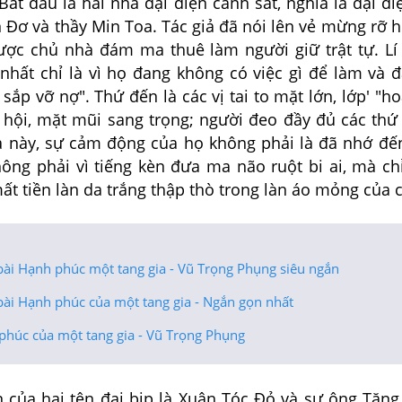
ắt đầu là hai nhà đại diện cảnh sát, nghĩa là đại d
 Đơ và thầy Min Toa. Tác giả đã nói lên vẻ mừng rỡ 
được chủ nhà đám ma thuê làm người giữ trật tự. Lí
nhất chỉ là vì họ đang không có việc gì để làm và 
ắp vỡ nợ". Thứ đến là các vị tai to mặt lớn, lớp' "ho
 hội, mặt mũi sang trọng; người đeo đầy đủ các thứ 
này, sự cảm động của họ không phải là đã nhớ đế
ông phải vì tiếng kèn đưa ma não ruột bi ai, mà chỉ
 tiền làn da trắng thập thò trong làn áo mỏng của c
bài Hạnh phúc một tang gia - Vũ Trọng Phụng siêu ngắn
bài Hạnh phúc của một tang gia - Ngắn gọn nhất
phúc của một tang gia - Vũ Trọng Phụng
của hai tên đại bịp là Xuân Tóc Đỏ và sư ông Tăng