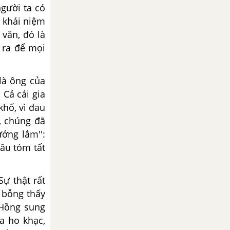
gười ta có
i khái niệm
 văn, đó là
 ra để mọi
là ông của
 Cả cái gia
khổ, vì đau
i, chúng đã
ướng lắm'':
âu tóm tất
ự thật rất
 bỗng thấy
 Hồng sung
a ho khạc,