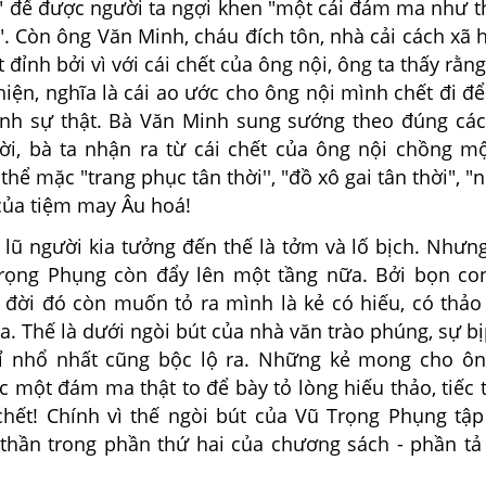
 để được người ta ngợi khen "một cái đám ma như th
.". Còn ông Văn Minh, cháu đích tôn, nhà cải cách xã 
 đỉnh bởi vì với cái chết của ông nội, ông ta thấy rằng
iện, nghĩa là cái ao ước cho ông nội mình chết đi đ
ành sự thật. Bà Văn Minh sung sướng theo đúng cá
ời, bà ta nhận ra từ cái chết của ông nội chồng m
thể mặc "trang phục tân thời'', "đồ xô gai tân thời", 
của tiệm may Âu hoá!
ũ người kia tưởng đến thế là tởm và lố bịch. Nhưng
rọng Phụng còn đẩy lên một tầng nữa. Bởi bọn co
n đời đó còn muốn tỏ ra mình là kẻ có hiếu, có thảo
ia. Thế là dưới ngòi bút của nhà văn trào phúng, sự 
hỉ nhổ nhất cũng bộc lộ ra. Những kẻ mong cho ô
c một đám ma thật to để bày tỏ lòng hiếu thảo, tiếc
chết! Chính vì thế ngòi bút của Vũ Trọng Phụng tập
hần trong phần thứ hai của chương sách - phần t