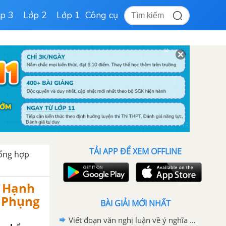
p 3
Lớp 2
Lớp 1
Công cụ
TẢI APP ĐỂ XEM OFFLINE
ổng hợp
h Hạnh
g Phụng
BÀI GIẢI MỚI NHẤT
Viết đoạn văn nghị luận về ý nghĩa của việc tìm ra niềm đam mê thực sự của chính mình trong cuộc sống.