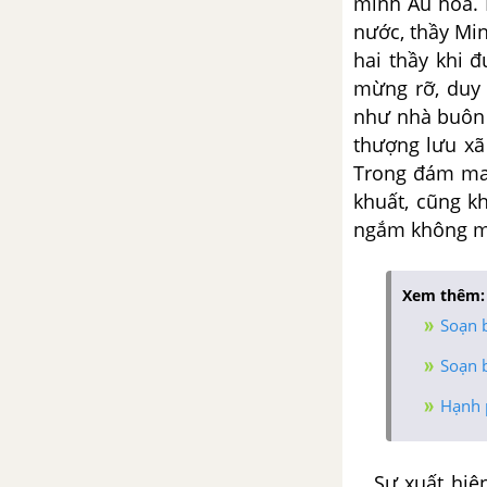
minh Âu hoá. B
Tổng hợp các cách mở bài, kết
nước, thầy Min
bài cho tác phẩm Từ ấy
hai thầy khi 
mừng rỡ, duy 
Lai Tân - Hồ Chí Minh
như nhà buôn s
thượng lưu xã
Tổng hợp các bài văn nghị luận
Trong đám ma 
về tác phẩm Lai Tân
khuất, cũng kh
ngắm không mất
Tổng hợp các cách mở bài, kết
bài cho tác phẩm Lai Tân
Xem thêm:
Nhớ đồng - Tố Hữu
Soạn 
Tổng hợp các bài văn nghị luận
Soạn 
về tác phẩm Nhớ đồng
Hạnh 
Tổng hợp các cách mở bài, kết
bài cho tác phẩm Nhớ đồng
Sự xuất hiện 