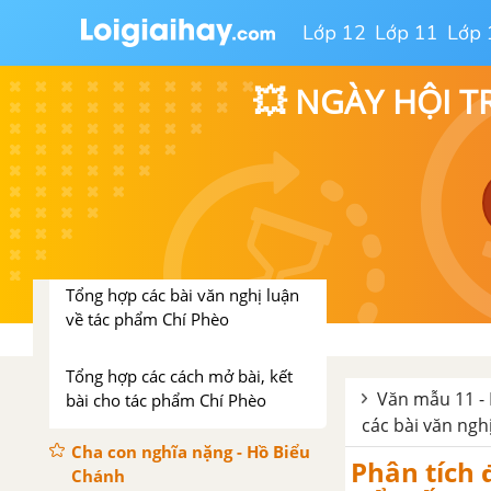
Lớp 12
Lớp 11
Lớp 
Tổng hợp các bài văn nghị luận
về tác phẩm Hạnh phúc của một
tang gia
💥 NGÀY HỘI T
Tổng hợp các cách mở bài, kết
bài cho tác phẩm Hạnh phúc
của một tang gia
Chí Phèo - Nam Cao
Tổng hợp các bài văn nghị luận
về tác phẩm Chí Phèo
Tổng hợp các cách mở bài, kết
Văn mẫu 11 - 
bài cho tác phẩm Chí Phèo
các bài văn ngh
Cha con nghĩa nặng - Hồ Biểu
Phân tích 
Chánh