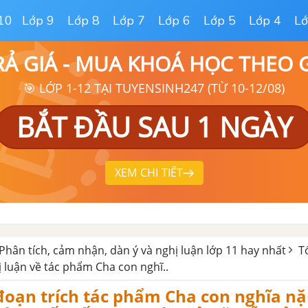
10
Lớp 9
Lớp 8
Lớp 7
Lớp 6
Lớp 5
Lớp 4
Lớ
RẢ GIÁ - MUA KHOÁ HỌC THEO
🎯 LỚP 1-12 TẠI TUYENSINH247 (TỪ 10-12/08)
BẮT ĐẦU SAU 1 NGÀY
XEM CHI TIẾT
Phân tích, cảm nhận, dàn ý và nghị luận lớp 11 hay nhất
T
ị luận về tác phẩm Cha con nghĩ..
đoạn trích tác phẩm Cha con nghĩa n