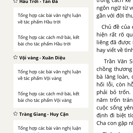
trong cách kể
Hầu Trời - Tản Đà
ngôn ngữ từ vự
gần với đời th
Tổng hợp các bài văn nghị luận
về tác phẩm Hầu trời
Chủ đề của đo
hiện rất rõ q
Tổng hợp các cách mở bài, kết
liêng đã được
bài cho tác phẩm Hầu trời
hay viết về tì
Vội vàng - Xuân Diệu
Trần Văn Sửu
chồng thương 
Tổng hợp các bài văn nghị luận
bà lăng loàn,
về tác phẩm Vội vàng
hối lỗi, còn 
phải bỏ trốn
Tổng hợp các cách mở bài, kết
năm trốn trán
bài cho tác phẩm Vội vàng
cuộc sống yên
Tràng Giang - Huy Cận
định đi biệt t
Cha con gặp n
Tổng hợp các bài văn nghị luận