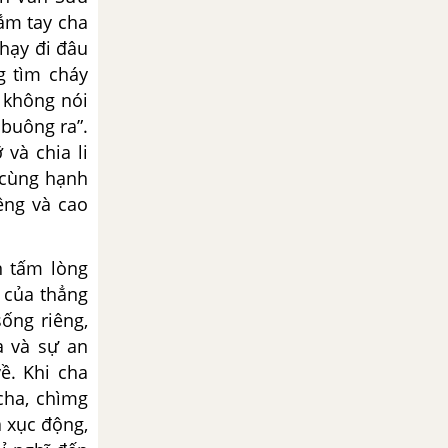
nắm tay cha
chạy đi đâu
g tìm cháy
, không nói
buông ra”.
 và chia li
 cùng hạnh
êng và cao
 tấm lòng
 của thẳng
ống riêng,
à và sự an
ề. Khi cha
cha, chìmg
à xục động,