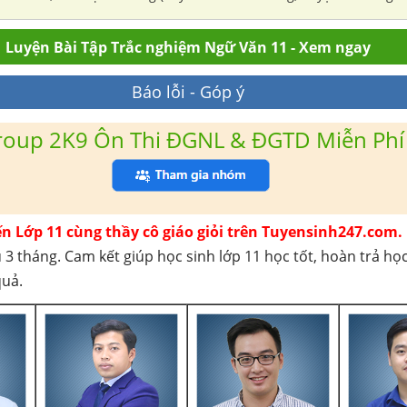
nhỏ học chữ nho, sau học chữ quốc ngữ. Từ 1905, làm viên chức ở n
hau thuộc Nam Bộ, nên có điều kiện hiểu kĩ cuộc sống và con ng
Luyện Bài Tập Trắc nghiệm Ngữ Văn 11 - Xem ngay
Báo lỗi - Góp ý
roup 2K9 Ôn Thi ĐGNL & ĐGTD Miễn Phí
ến Lớp 11 cùng thầy cô giáo giỏi trên Tuyensinh247.com.
 3 tháng. Cam kết giúp học sinh lớp 11 học tốt, hoàn trả họ
quả.