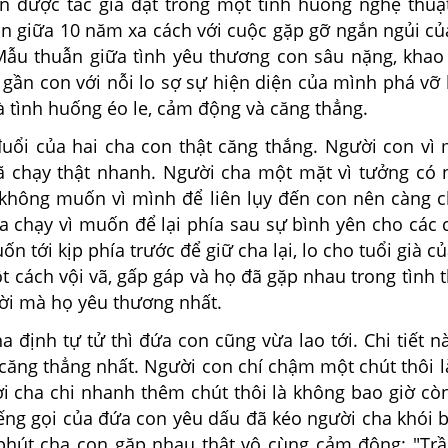
được tác giả đặt trong một tình huống nghệ thuật
ẫn giữa 10 năm xa cách với cuộc gặp gỡ ngắn ngủi củ
Mẫu thuẫn giữa tình yêu thương con sâu nặng, khao
ở gần con với nỗi lo sợ sự hiện diện của mình phá v
à tình huống éo le, cảm động và căng thẳng.
i của hai cha con thật căng thắng. Người con vì
ã chạy thật nhanh. Người cha một mặt vì tưởng có 
 không muốn vì mình để liên lụy đến con nên càng 
a chạy vì muốn để lại phía sau sự bình yên cho các 
n tới kịp phía trước để giữ cha lại, lo cho tuổi già củ
t cách vội vã, gấp gáp và họ đã gặp nhau trong tình
 người mà họ yêu thương nhất.
định tự tử thì đứa con cũng vừa lao tới. Chi tiết n
 căng thẳng nhất. Người con chí chậm một chút thôi l
i cha chi nhanh thêm chút thôi là không bao giờ còn
iếng gọi của đứa con yêu dấu đã kéo người cha khói 
 phút cha con gặp nhau thật vô cùng cảm động: "Tr