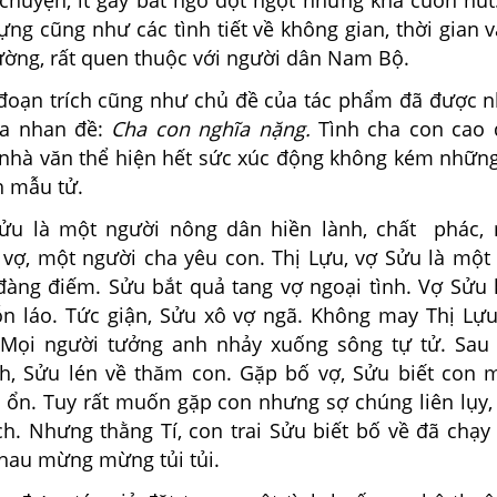
 chuyện, ít gây bất ngờ đột ngột nhưng khá cuốn hút
ng cũng như các tình tiết về không gian, thời gian 
ường, rất quen thuộc với người dân Nam Bộ.
ạn trích cũng như chủ đề của tác phẩm đã được n
ua nhan đề:
Cha con nghĩa nặng.
Tình cha con cao 
 nhà văn thể hiện hết sức xúc động không kém nhữn
nh mẫu tử.
 là một người nông dân hiền lành, chất phác, 
vợ, một người cha yêu con. Thị Lựu, vợ Sửu là một
 đàng điếm. Sửu bắt quả tang vợ ngoại tình. Vợ Sửu 
hỗn láo. Tức giận, Sửu xô vợ ngã. Không may Thị Lựu
. Mọi người tưởng anh nhảy xuống sông tự tử. Sa
h, Sửu lén về thăm con. Gặp bố vợ, Sửu biết con 
 ổn. Tuy rất muốn gặp con nhưng sợ chúng liên lụy,
ích. Nhưng thằng Tí, con trai Sửu biết bố về đã chạy
hau mừng mừng tủi tủi.