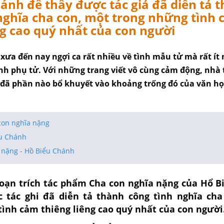
ánh đế thấy được tác giả đã diễn tả 
nghĩa cha con, một trong những tình
ng cao quý nhất của con người
xưa đến nay ngợi ca rất nhiều về tình mẫu tử mà rất ít
ình phụ tử. Với những trang viết vô cùng cảm động, nhà 
đã phần nào bổ khuyết vào khoảng trống đó của văn họ
con nghĩa nặng
ểu Chánh
 nặng - Hồ Biểu Chánh
oạn trích tác phẩm
Cha con nghĩa nặng
của Hổ B
 tác ghi đã diễn tả thành công tình nghĩa cha
ình cảm thiêng liêng cao quý nhất của con người