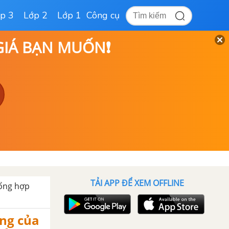
p 3
Lớp 2
Lớp 1
Công cụ
 GIÁ BẠN MUỐN❗
TẢI APP ĐỂ XEM OFFLINE
ổng hợp
ặng của