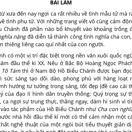
BÀI LÀM
 xưa đến nay ngợi ca rất nhiều về tình mẫu tử mà rấ
về tình phụ tử. Với những trang viết vô cùng cảm độn
u Chánh đã phần nào bổ khuyết vào khoảng trống 
nghĩa nặng
đã diễn tả thành công tình nghĩa cha con
 thiêng liêng cao quí nhất của con người.
 có một vị trí đặc biệt trong nền văn xuôi quốc ng
ăm đầu thể ki XX. Nếu ở Bắc Bộ Hoàng Ngọc Phách
Tô Tám
thì ở Nam Bộ Hồ Biểu Chánh được bạn đọ
i sức sáng tạo dồi dào, phong phú với hàng loạt 
nh hướng tư tưởng trong sáng, tốt đẹp (đề cao cái t
ý của đạo lí hình dân truyền thống: Quý trọng sự t
 ca ngợi sự trung thực, thằng ngay, dám hi sinh vì tín 
h vào tác phẩm của Hồ Biểu Chánh như
Cha con nghĩ
nước nhà hồi đầu thế kỉ mới có thể cảm nhận một c
ất nghệ thuật của một ngòi bút tiểu thuyết giản d