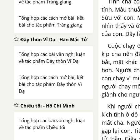
Tinh cha con 
về tác phẩm Tràng giang
tính. Mâu thu
Sửu với con. 
Tổng hợp các cách mở bài, kết
bài cho tác phẩm Tràng giang
nhìn thấy và 
của con. Đây l
Đây thôn Vĩ Dạ - Hàn Mặc Tử
Cuộc chạy đuổ
kịp cha nên đ
Tổng hợp các bài văn nghị luận
về tác phẩm Đây thôn Vĩ Dạ
bắt, mặt khác
hơn. Người ch
Tổng hợp các cách mở bài, kết
con chạy vì muố
bài cho tác phẩm Đây thôn Vĩ
người chạy mộ
Dạ
giành cho
Chiều tối - Hồ Chí Minh
Khi người cha 
kịch tĩnh ở độ
Tổng hợp các bài văn nghị luận
mất cha. Ngườ
về tác phẩm Chiều tối
gặp lại con. T
tử thần. Giây