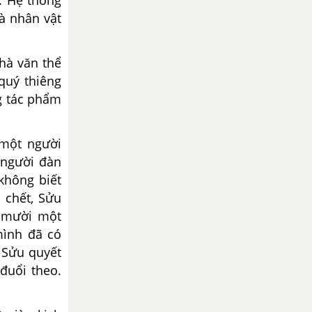
. Hệ thống
và nhân vật
hà văn thể
quý thiêng
g tác phẩm
một người
 người đàn
không biết
 chết, Sửu
u mười một
mình đã có
 Sửu quyết
 đuổi theo.