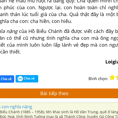
an hệ máu mú ruột rà đáng quý: Cha quên mình ch
h phúc cùa con. Ngược lại. con hoàn toàn chỉ ngh
hanh thản lúc tuổi già cùa cha. Quả thật đây là một
ghĩa cha con: cha hiền, con hiếu.
ĩa nặng
của Hồ Biểu Chánh đã được viết cách đây bả
ăn có thể cũ nhưng tình nghĩa cha con mà ông ngợ
iết của mình luôn luôn lấp lánh vẻ đẹp mà con ngườ
cần thiết.
Loig
Bình chọn:
Chia sẻ
Chia sẻ
Bài tiếp theo
 con nghĩa nặng
Biểu Chánh (1885 – 1958), tên khai sinh là Hồ Văn Trung, quê ở làn
Đức Hoà, tỉnh Định Tường (nay là xã Thành Công, huyện Gò Công Tâ