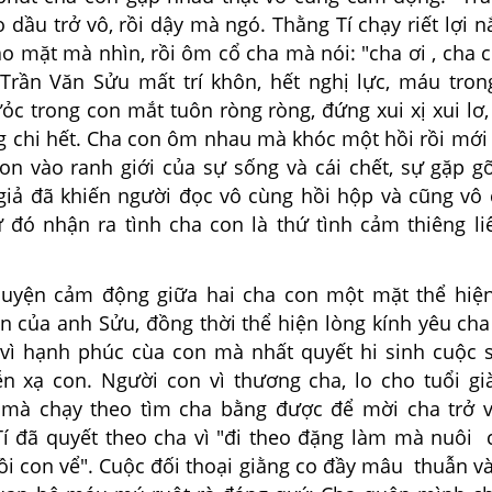
o dầu trở vô, rồi dậy mà ngó. Thằng Tí chạy riết lợi 
o mặt mà nhìn, rồi ôm cổ cha mà nói: "cha ơi , cha 
, Trần Văn Sửu mất trí khôn, hết nghị lực, máu tron
ưỏc trong con mắt tuôn ròng ròng, đứng xui xị xui lơ
g chi hết. Cha con ôm nhau mà khóc một hồi rồi mới 
on vào ranh giới của sự sống và cái chết, sự gặp gỡ
c giả đã khiến người đọc vô cùng hồi hộp và cũng vô
ừ đó nhận ra tình cha con là thứ tình cảm thiêng li
yện cảm động giữa hai cha con một mặt thể hiện
n của anh Sửu, đồng thời thể hiện lòng kính yêu cha
 vì hạnh phúc cùa con mà nhất quyết hi sinh cuộc s
n xạ con. Người con vì thương cha, lo cho tuổi gi
mà chạy theo tìm cha bằng được để mời cha trở v
 Tí đã quyết theo cha vì "đi theo đặng làm mà nuôi 
ồi con vể". Cuộc đối thoại giằng co đầy mâu thuẫn v