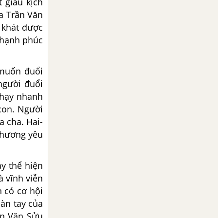
 giàu kịch
a Trần Văn
 khát được
ỡ hạnh phúc
 muốn đuổi
người đuổi
chạy nhanh
con. Người
a cha. Hai-
 thương yêu
ày thể hiện
à vĩnh viễn
 có cơ hội
bàn tay của
ần Văn Sửu