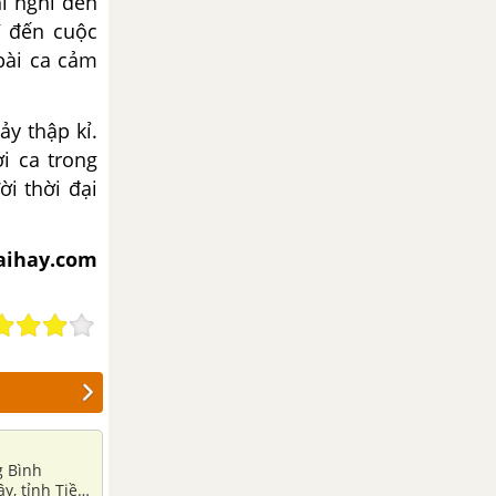
ỉ nghĩ đến
ĩ đến cuộc
 bài ca cảm
y thập kỉ.
i ca trong
i thời đại
iaihay.com
g Bình
y, tỉnh Tiền