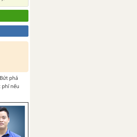
hiều địa
ười Nam Bộ
Bứt phá
c phí nếu