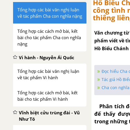
Hổ Biếu Ch
công tình 
Tổng hợp các bài văn nghị luận
thiêng liê
về tác phẩm Cha con nghĩa nặng
Tổng hợp các cách mở bài, kết
Văn chương từ 
bài cho tác phẩm Cha con nghĩa
phẩm viết về t
nặng
Hồ Biểu Chánh 
Vi hành - Nguyễn Ái Quốc
Tổng hợp các bài văn nghị luận
Đọc hiểu Cha 
về tác phẩm Vi hành
Tác giả Hồ Bi
Cha con nghĩa
Tổng hợp các cách mở bài, kết
bài cho tác phẩm Vi hành
Phân tích đ
Vĩnh biệt cửu trùng đài - Vũ
đế
thấy được
Như Tô
trong những t