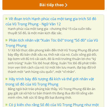
Bài tiếp theo
Về đoạn trích Hạnh phúc của một tang gia trích Số đỏ
của Vũ Trọng Phụng - Ngữ Văn 12
Hạnh phúc của một tang gia - chương thứ 15 của cuốn tiểu
thuyết Số đỏ, là một màn kịch đặc sắc.
Phân tích nhân vật “Xuân Tóc Đỏ” trong “Số đỏ” của Vũ
Trọng Phụng
1/ Xã hội thực dân phong kiến đến thời Vũ Trọng Phụng đã phơi
bày đầy đủ bản chất xấu xa, thối nát của nó. Cuộc sống giả dối,
bịp bợm với đủ trò cải cách, đó là môi trường thuận lợi cho “ký
sinh trùng” Xuân Tóc Đỏ hoạt động. Xuân Tóc Đỏ đã phát triển
trọn vẹn tính cách của nó: từ một tên lưu manh, đại bịp đã trở
thành một “anh hùng cứu quốc”, một “vĩ nhân”.
Hãy trình bày đối tượng đả kích và thế giới nhân vật
trong số đỏ của Vũ Trọng Phụng
Bằng ngòi bút trào phúng bậc thầy, Vũ Trọng Phụng đã lên án
gay gắt cái xã hội tư bản thành thị đang đua đòi lối sống văn
minh rởm, hết sức lố lãng đồi bại đương thời.
Có ý kiến cho rằng Số đỏ của Vũ Trọng Phụng như một