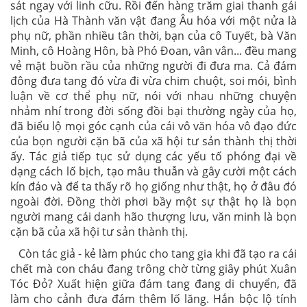
sát ngay với linh cữu. Rồi đến hàng trăm giai thanh gái
lịch của Hà Thành văn vật đang Âu hóa với một nửa là
phụ nữ, phần nhiều tân thời, bạn của cô Tuyết, bà Văn
Minh, cô Hoàng Hôn, bà Phó Đoan, vân vân... đều mang
vẻ mặt buồn rầu của những người đi đưa ma. Cả đám
đông đưa tang đó vừa đi vừa chim chuột, soi mói, bình
luận về cơ thể phụ nữ, nói với nhau những chuyện
nhảm nhí trong đời sống đồi bại thường ngày của họ,
đã biểu lộ mọi góc cạnh của cái vô văn hóa vô đạo đức
của bọn người cặn bã của xã hội tư sản thành thị thời
ấy. Tác giả tiếp tục sử dụng các yếu tố phóng đại về
dạng cách lố bịch, tạo mâu thuẫn và gây cười một cách
kín đáo và để ta thấy rõ họ giống như thật, họ ở đâu đó
ngoài đời. Đồng thời phơi bầy một sự thật họ là bọn
người mang cái danh hão thượng lưu, văn minh là bọn
cặn bã của xã hội tư sản thành thị.
Còn tác giả - kẻ làm phúc cho tang gia khi đã tạo ra cái
chết mà con cháu đang trông chờ từng giây phút Xuân
Tóc Đỏ? Xuất hiện giữa đám tang đang di chuyển, đã
làm cho cảnh đưa đám thêm lố lăng. Hắn bộc lộ tính