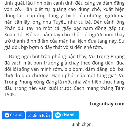
tinh quái, láu lỉnh bên cạnh tính đểu cáng và dâm đãng
vốn có. Hắn biết tự quảng cáo đúng chỗ, xuất hiện
đúng lúc, đáp ứng đúng ý thích của những người mà
hắn cần lấy lòng như Tuyết, như cụ bà. Đến cảnh ông
Phán dúi tay nó một cái giấy bạc năm đồng gấp tư,
Xuân Tóc Đỏ vội nắm tay cho khỏi có người nom thấy
trở thành đỉnh điểm của màn hài kịch đưa tang này. Sự
giả dối, bịp bợm ở đây thật vô sỉ đến ghê tởm.
Bằng ngòi bút trào phúng bậc thầy, Vũ Trọng Phụng
đã vạch mặt bọn trưởng giả chạy theo đồng tiền, đua
đòi lối sống văn minh rởm, bịp bợm, dâm đãng, đồi bại
thời đó qua chương “Hạnh phúc của một tang gia”. Vũ
Trọng Phụng xứng đáng là một nhà văn hiện thực hàng
đầu trong nền văn xuôi trước Cách mạng tháng Tám
1945.
Loigiaihay.com
Chia sẻ
Chia sẻ
Bình luận
Bình chọn: