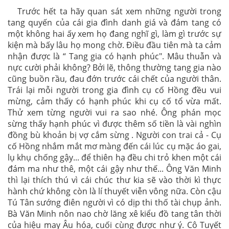
Trước hết ta hãy quan sát xem những người trong
tang quyến của cái gia đình danh giá và đám tang có
một không hai ấy xem họ đang nghĩ gì, làm gì trước sự
kiện mà bấy lâu họ mong chờ. Điều đầu tiên mà ta cảm
nhận được là “ Tang gia có hạnh phúc". Mâu thuẫn và
nực cười phải không? Bởi lẽ, thông thường tang gia nào
cũng buồn rầu, đau đớn trước cái chết của người thân.
Trái lại mỗi người trong gia đình cụ cố Hồng đều vui
mừng, cảm thấy có hạnh phúc khi cụ cố tổ vừa mất.
Thử xem từng người vui ra sao nhé. Ông phán mọc
sừng thấy hạnh phúc vì được thêm số tiền là vài nghìn
đồng bù khoản bị vợ cắm sừng . Người con trai cả - Cụ
cố Hồng nhắm mắt mơ màng đến cái lúc cụ mặc áo gai,
lụ khụ chống gậy... để thiên hạ đều chi trỏ khen một cái
đám ma như thê, một cái gậy như thế... Ông Văn Minh
thì lại thích thú vì cái chúc thư kia sẽ vào thời kì thực
hành chứ không còn là lí thuyết viễn vông nữa. Còn cậu
Tú Tân sướng điên người vì có dịp thi thố tài chụp ảnh.
Bà Văn Minh nôn nao chờ lăng xê kiểu đồ tang tân thời
của hiệu may Âu hóa, cuối cùng được như ý. Cô Tuyết