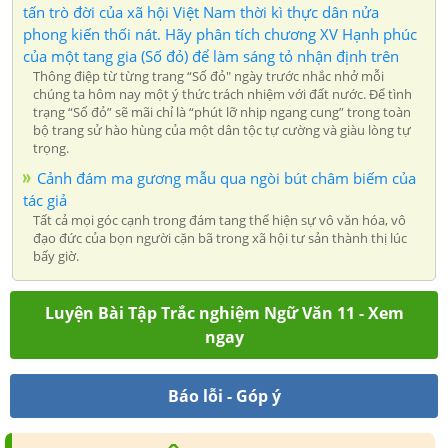
tấn trò đời của xã hội Việt Nam thời kì thực dân nửa
phong kiến thối nát. Hãy phân tích chương XV Hạnh phúc
của một tang gia (Số đỏ) để làm sáng tỏ nhận định trên
Thông điệp từ từng trang “Số đỏ" ngày trước nhắc nhở mỗi
chúng ta hôm nay một ý thức trách nhiệm với đất nước. Để tình
trạng “Số đỏ” sẽ mãi chỉ là “phút lỡ nhịp ngang cung” trong toàn
bộ trang sử hào hùng của một dân tộc tự cường và giàu lòng tự
trọng.
Cảnh đám ma gương mẫu qua ngòi bút châm biếm của
tác giả
Tất cả mọi góc cạnh trong đám tang thể hiện sự vô văn hóa, vô
đạo đức của bọn người cặn bã trong xã hội tư sản thành thị lúc
bấy giờ.
Luyện Bài Tập Trắc nghiệm Ngữ Văn 11 - Xem
ngay
Báo lỗi - Góp ý