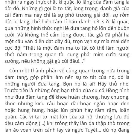
nhận ra ngay thực chất kì quặc, lố lăng của đám tang lạ
đời đó. Những gì gọi là to tát, long trọng, danh giá của
cái đám ma này chỉ là sự phô trương giả dối, sự rởm
đời lố lăng, thể hiện tâm lí háo danh hết sức kì quặc,
qua những hình thức nghi lễ đưa tang hổ lốn đến buồn
cười. Và không thể cẩm lòng được, tác giả đã phải hạ
một câu văn diễn đạt đầy đủ, trọn vẹn sự mỉa mai đến
cực độ: “Thật là một đám ma to tát có thể làm người
chết nằm trong quan tài cũng phải mím cười sung
sướng, nếu không gật gù cúi đầu!...”
Còn một thành phần vô cùng quan trọng nữa trong
đám tang, góp phần làm nên sự to tát của nó, đó là
những người đưa tang. Bọn họ là ai? Hãy thử nhé.
Trước tiên là những ông bạn thân của cụ cố Hồng hình
như đưa đám tang để khoe huân chương, huy chương,
khoe những kiểu râu hoặc dài hoặc ngắn hoặc đen
hoặc hung hung, hoặc lún phún hay rầm rậm, loăn
quăn. Các vị tai to mặt lớn cùa xã hội thượng lưu đó
đều cảm động (...) khi trông thấy làn da thập thò trong
làn áo voan trên cánh lay và ngực Tuyết... dù họ đang