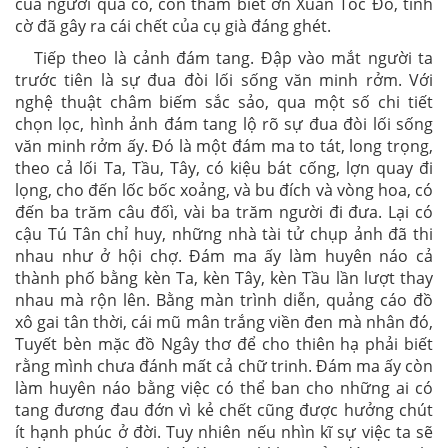
của người quá cố, còn thầm biết ơn Xuân Tóc Đỏ, tình
cờ đã gây ra cái chết của cụ già đáng ghét.
Tiếp theo là cảnh đám tang. Đập vào mắt người ta
trước tiên là sự đua đòi lối sống văn minh rởm. Với
nghệ thuật châm biếm sắc sảo, qua một số chi tiết
chọn lọc, hình ảnh đám tang lộ rõ sự đua đòi lối sống
văn minh rởm ấy. Đó là một đám ma to tát, long trọng,
theo cả lối Ta, Tầu, Tây, có kiệu bát cống, lợn quay đi
lọng, cho đến lốc bốc xoảng, và bu đích và vòng hoa, có
đến ba trăm câu đốì, vài ba trăm người đi đưa. Lại có
cậu Tú Tân chỉ huy, những nhà tài tử chụp ảnh đã thi
nhau như ở hội chợ. Đám ma ấy làm huyên náo cả
thành phố bằng kèn Ta, kèn Tây, kèn Tầu lần lượt thay
nhau mà rộn lên. Bằng màn trình diễn, quảng cáo đồ
xô gai tân thời, cái mũ mân trắng viền đen mà nhân đó,
Tuyết bèn mặc đồ Ngây thơ để cho thiên hạ phải biết
rằng mình chưa đánh mất cả chữ trinh. Đám ma ấy còn
làm huyên náo bằng việc có thể ban cho những ai có
tang đương đau đớn vì kẻ chết cũng được hưởng chút
ít hạnh phúc ở đời. Tuy nhiên nếu nhìn kĩ sự việc ta sẽ