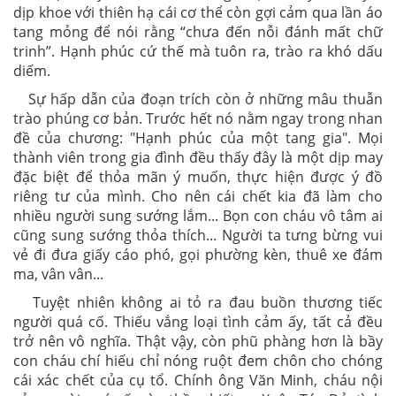
dịp khoe với thiên hạ cái cơ thể còn gợi cảm qua lần áo
tang mỏng để nói rằng “chưa đến nỗi đánh mất chữ
trinh”. Hạnh phúc cứ thế mà tuôn ra, trào ra khó dấu
diếm.
Sự hấp dẫn của đoạn trích còn ở những mâu thuẫn
trào phúng cơ bản. Trước hết nó nằm ngay trong nhan
đề của chương: "Hạnh phúc của một tang gia". Mọi
thành viên trong gia đình đều thấy đây là một dịp may
đặc biệt để thỏa mãn ý muốn, thực hiện được ý đồ
riêng tư của mình. Cho nên cái chết kia đã làm cho
nhiều người sung sướng lắm... Bọn con cháu vô tâm ai
cũng sung sướng thỏa thích... Người ta tưng bừng vui
vẻ đi đưa giấy cáo phó, gọi phường kèn, thuê xe đám
ma, vân vân...
Tuyệt nhiên không ai tỏ ra đau buồn thương tiếc
người quá cố. Thiếu vắng loại tình cảm ấy, tất cả đều
trở nên vô nghĩa. Thật vậy, còn phũ phàng hơn là bầy
con cháu chí hiếu chỉ nóng ruột đem chôn cho chóng
cái xác chết của cụ tổ. Chính ông Văn Minh, cháu nội