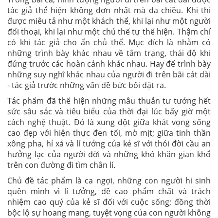
tác giả thể hiện không đơn nhất mà đa chiều. Khi thi
được miêu tả như một khách thể, khi lại như một người
đối thoại, khi lại như một chú thể tự thể hiện. Thậm chí
có khi tác giả cho ẩn chủ thể. Mục đích là nhằm có
những trình bày khác nhau về tâm trạng, thái độ khi
đứng trước các hoàn cảnh khác nhau. Hay để trình bày
những suy nghĩ khác nhau của người đi trên bãi cát dài
- tác giả trước những vấn đề bức bối đặt ra.
Tác phẩm đã thể hiện những mâu thuẫn tư tưởng hết
sức sâu sắc và tiêu biểu của thời đại lúc bấy giờ một
cách nghệ thuật. Đó là xung đột giữa khát vọng sống
cao đẹp với hiện thực đen tối, mờ mịt; giữa tinh thần
xông pha, hỉ xả và lí tưởng của kẻ sĩ với thói đời cầu an
hưởng lạc của người đời và những khó khăn gian khổ
trên con đường đi tìm chân lí.
Chủ đề tác phẩm là ca ngợi, những con người hi sinh
quên mình vì lí tưởng, đề cao phẩm chất và trách
nhiệm cao quý của kẻ sĩ đối với cuộc sống; đồng thời
bộc lộ sự hoang mang, tuyệt vọng của con người không