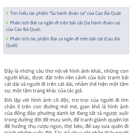
Tìm hiểu tác phẩm “Sa hành đoản ca” của Cao Bá Quát
Phân tích Bài ca ngắn đi trên bãi cát (Sa hành đoản ca)
của Cao Bá Quát.
Phân tích tác phẩm Bài ca ngắn đi trên bãi cát (Cao Bá
Quát)
Đây là những câu thơ nói về hình ảnh khác, những con
người khác, được đặt trên nền cảnh của bức tranh bãi
cát dài và người đi trên cát dài, nhằm thể hiện một tâm
sự, một tâm trạng khác của tác giả.
Đối lập với hình ảnh cô độc, trơ trọi của người đi tìm
chân lí trên con đường mờ mịt, gian khổ là hình ảnh
của đông đảo phường danh lợi đang tất tả ngược xuôi
trong dường đời để mưu sinh, để tranh giành quyền lợi
để hưởng thụ rượu ngon, thịt béo, để say sưa quên đi
trách nhiệm cuộc đời. Tác giả chua xót nhận thấy người