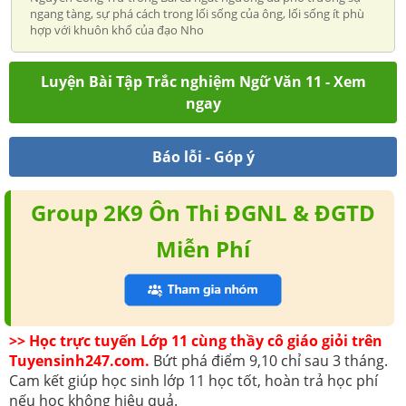
ngang tàng, sự phá cách trong lối sống của ông, lối sống ít phù
hợp với khuôn khổ của đạo Nho
Luyện Bài Tập Trắc nghiệm Ngữ Văn 11 - Xem
ngay
Báo lỗi - Góp ý
Group 2K9 Ôn Thi ĐGNL & ĐGTD
Miễn Phí
>> Học trực tuyến Lớp 11 cùng thầy cô giáo giỏi trên
Tuyensinh247.com.
Bứt phá điểm 9,10 chỉ sau 3 tháng.
Cam kết giúp học sinh lớp 11 học tốt, hoàn trả học phí
nếu học không hiệu quả.