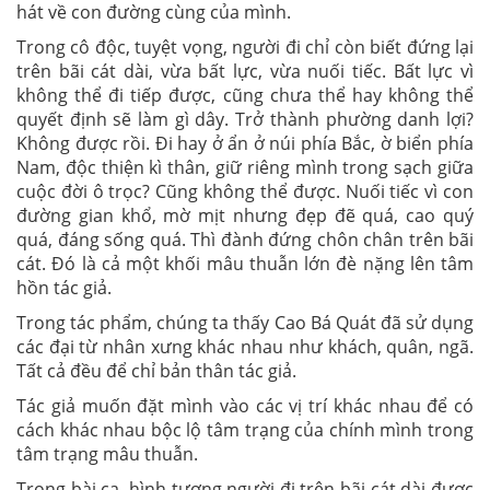
hát về con đường cùng của mình.
Trong cô độc, tuyệt vọng, người đi chỉ còn biết đứng lại
trên bãi cát dài, vừa bất lực, vừa nuối tiếc. Bất lực vì
không thể đi tiếp được, cũng chưa thể hay không thể
quyết định sẽ làm gì dây. Trở thành phường danh lợi?
Không được rồi. Đi hay ở ẩn ở núi phía Bắc, ờ biển phía
Nam, độc thiện kì thân, giữ riêng mình trong sạch giữa
cuộc đời ô trọc? Cũng không thể được. Nuối tiếc vì con
đường gian khổ, mờ mịt nhưng đẹp đẽ quá, cao quý
quá, đáng sống quá. Thì đành đứng chôn chân trên bãi
cát. Đó là cả một khối mâu thuẫn lớn đè nặng lên tâm
hồn tác giả.
Trong tác phẩm, chúng ta thấy Cao Bá Quát đã sử dụng
các đại từ nhân xưng khác nhau như khách, quân, ngã.
Tất cả đều để chỉ bản thân tác giả.
Tác giả muốn đặt mình vào các vị trí khác nhau để có
cách khác nhau bộc lộ tâm trạng của chính mình trong
tâm trạng mâu thuẫn.
Trong bài ca, hình tượng người đi trên bãi cát dài được