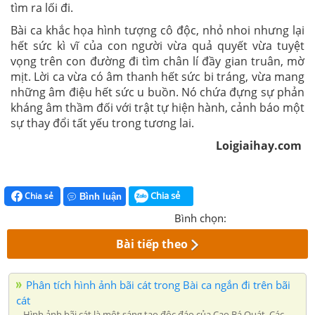
tìm ra lối đi.
Bài ca khắc họa hình tượng cô độc, nhỏ nhoi nhưng lại
hết sức kì vĩ của con người vừa quả quyết vừa tuyệt
vọng trên con đường đi tìm chân lí đầy gian truân, mờ
mịt. Lời ca vừa có âm thanh hết sức bi tráng, vừa mang
những âm điệu hết sức u buồn. Nó chứa đựng sự phản
kháng âm thầm đối với trật tự hiện hành, cảnh báo một
sự thay đổi tất yếu trong tương lai.
Loigiaihay.com
Chia sẻ
Chia sẻ
Bình luận
Bình chọn:
Bài tiếp theo
Phân tích hình ảnh bãi cát trong Bài ca ngắn đi trên bãi
cát
Hình ảnh bãi cát là một sáng tạo độc đáo của Cao Bá Quát. Các