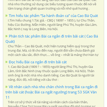
nhà nho thường sử dụng các biểu tượng quen thuộc để nói về
tâm trạng chán ghét quan trường và nỗi nhớ quê hương .
Tìm hiểu tác phẩm “Sa hành đoản ca” của Cao Bá Quát
I.Tìm hiểu chung 1.Tác giả. - CBQ ( 1809? – 1855 ), tự Chu Thần,
hiệu Cúc Đường, Mẫn Hiên, người làng Phú Thị, huyện Gia Lâm,
Bắc Ninh ( nay là Long Biên, Hà Nội.
Phân tích tác phẩm Bài ca ngắn đi trên bãi cát ( Cao Bá
Quát)
Chu Thần – Cao Bá Quát, một hiện tượng hiếm quý trong thơ
trung đại. Mà, có lẽ cho đến nay, người đời vẫn chưa đánh giá
một cách sâu sắc, đích thực…. về ông – nhất là mảng thơ Hán tự
Đọc hiểu Bài ca ngắn đi trên bãi cát
1. Cao Bá Quát (1809 ? – 1855) người làng Phú Thị, huyện Gia
Lâm, tỉnh Bắc Ninh (nay thuộc quận Long Biên, Hà Nội). Thân
sinh ông là một nhà nho danh tiếng. Cao Bá Quát là người tài
năng, đức độ, nổi tiếng với câu thơ :
Về nhân cách nhà nho chân chính trong Bài ca ngắn đi
trên bãi cát (hoặc Bài ca ngất ngưởng) trang 53 SGK Văn
11
Trên cơ sở ý thức về tài năng và nhân cách của bản thân,
Nguyễn Công Trứ trong Bài ca ngất ngưởng đã phô trương sự