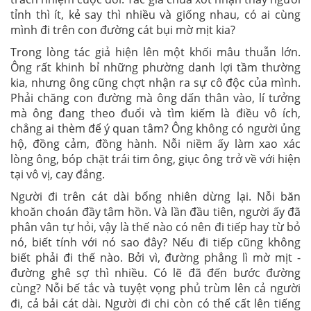
tỉnh thì ít, kẻ say thì nhiều và giống nhau, có ai cùng
mình đi trên con đường cát bụi mờ mịt kia?
Trong lòng tác giả hiện lên một khối mâu thuẫn lớn.
Ông rất khinh bỉ những phường danh lợi tầm thường
kia, nhưng ông cũng chợt nhận ra sự cô độc của mình.
Phải chăng con đường mà ông dấn thân vào, lí tưởng
mà ông đang theo đuổi và tìm kiếm là điều vô ích,
chẳng ai thèm để ý quan tâm? Ông không có người ủng
hộ, đồng cảm, đồng hành. Nỗi niềm ấy làm xao xác
lòng ông, bóp chặt trái tim ông, giục ông trở về với hiện
tại vô vị, cay đắng.
Người đi trên cát dài bổng nhiên dừng lại. Nỗi băn
khoăn choán đầy tâm hồn. Và lần đầu tiên, người ấy đã
phân vân tự hỏi, vậy là thế nào có nên đi tiếp hay từ bỏ
nó, biết tính với nó sao đây? Nếu đi tiếp cũng không
biết phải đi thế nào. Bởi vì, đường phẳng lì mờ mịt -
đường ghê sợ thì nhiều. Có lẽ đã đến bước đường
cùng? Nỗi bế tắc và tuyệt vọng phủ trùm lên cả người
đi, cả bải cát dài. Người đi chi còn có thể cất lên tiếng