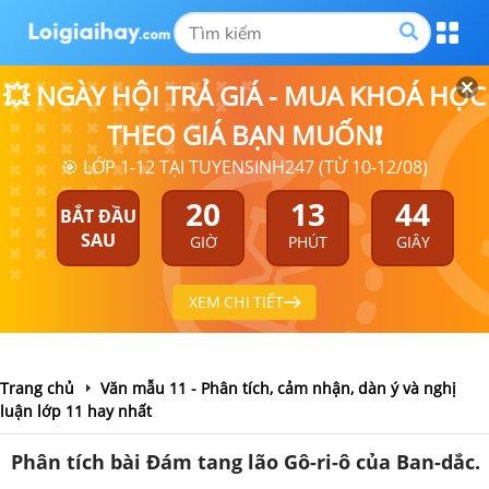
💥 NGÀY HỘI TRẢ GIÁ - MUA KHOÁ HỌC
THEO GIÁ BẠN MUỐN❗
🎯 LỚP 1-12 TẠI TUYENSINH247 (TỪ 10-12/08)
20
13
44
BẮT ĐẦU
SAU
GIỜ
PHÚT
GIÂY
XEM CHI TIẾT
Trang chủ
Văn mẫu 11 - Phân tích, cảm nhận, dàn ý và nghị
luận lớp 11 hay nhất
Phân tích bài Đám tang lão Gô-ri-ô của Ban-dắc.