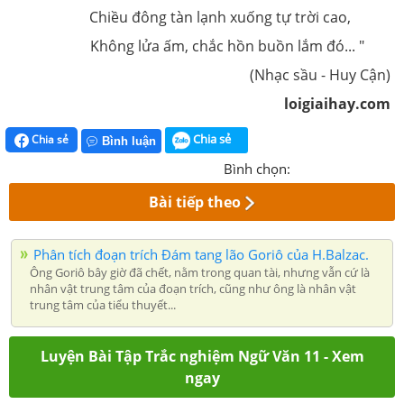
Chiều đông tàn lạnh xuống tự trời cao,
Không lửa ấm, chắc hồn buồn lắm đó... "
(Nhạc sầu - Huy Cận)
loigiaihay.com
Chia sẻ
Chia sẻ
Bình luận
Bình chọn:
Bài tiếp theo
Phân tích đoạn trích Đám tang lão Goriô của H.Balzac.
Ông Goriô bây giờ đã chết, nằm trong quan tài, nhưng vẫn cứ là
nhân vật trung tâm của đoạn trích, cũng như ông là nhân vật
trung tâm của tiểu thuyết...
Luyện Bài Tập Trắc nghiệm Ngữ Văn 11 - Xem
ngay