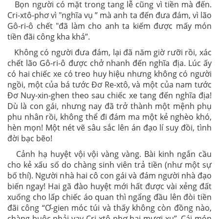
Bọn người có mặt trong tang lễ cũng vì tiền mà đến.
Cri-xtô-phơ vì "nghĩa vụ ” mà anh ta đến đưa đám, vì lão
Gô-ri-ô chết "đã làm cho anh ta kiếm được mấy món
tiền đãi công kha khá”.
Không có người đưa đám, lại đã năm giờ rưỡi rồi, xác
chết lão Gô-ri-ô được chở nhanh đến nghĩa địa. Lúc ấy
có hai chiếc xe có treo huy hiệu nhưng không có người
ngồi, một của bá tước Đơ Re-xtô, và một của nam tước
Đơ Nuy-xin-ghen theo sau chiếc xe tang đến nghĩa địa!
Dù là con gái, nhưng nay đã trở thành một mệnh phụ
phu nhân rồi, không thể đi đám ma một kẻ nghèo khó,
hèn mọn! Một nét vẽ sâu sắc lên án đạo lí suy đồi, tình
đời bạc bẽo!
Cảnh hạ huyệt vội vội vàng vàng. Bài kinh ngắn cầu
cho kẻ xấu số do chàng sinh viên trả tiền (như một sự
bố thí). Người nhà hai cô con gái và đám người nhà đạo
biến ngay! Hai gã đào huyệt mới hất được vài xẻng đất
xuống cho lấp chiếc áo quan thì ngẩng đầu lên đòi tiền
đãi công “Ơ-gien móc túi và thấy không còn đồng nào,
chàng buộc phải vay Cri-xtô-phơ hai mươi xu”. Cái món