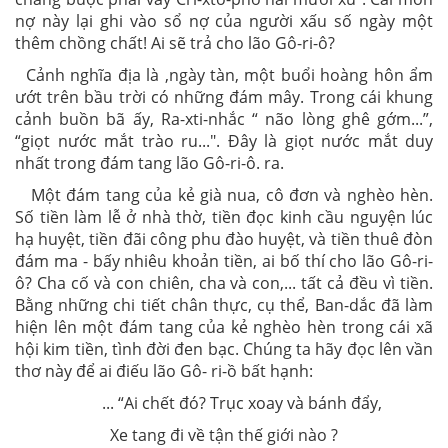
nợ này lại ghi vào sổ nợ của người xấu số ngày một
thêm chồng chất! Ai sẽ trả cho lão Gô-ri-ô?
Cảnh nghĩa địa là ,ngày tàn, một buổi hoàng hôn ẩm
ướt trên bầu trời có những đám mây. Trong cái khung
cảnh buồn bã ấy, Ra-xti-nhắc “ não lòng ghê gớm...”,
“giọt nước mắt trào ru...". Đây là giọt nước mắt duy
nhất trong đám tang lão Gô-ri-ô. ra.
Một đám tang của kẻ già nua, cô đơn và nghèo hèn.
Số tiền làm lễ ở nhà thờ, tiền đọc kinh cầu nguyện lúc
hạ huyệt, tiền đãi công phu đào huyệt, và tiền thuê đòn
đám ma - bấy nhiêu khoản tiền, ai bố thí cho lão Gô-ri-
ô? Cha cố và con chiên, cha và con,... tất cả đều vì tiền.
Bằng những chi tiết chân thực, cụ thể, Ban-dắc đã làm
hiện lên một đám tang của kẻ nghèo hèn trong cái xã
hội kim tiền, tình đời đen bạc. Chúng ta hãy đọc lên vần
thơ này để ai điếu lão Gô- ri-ồ bất hạnh:
... “Ai chết đó? Trục xoay và bánh đẩy,
Xe tang đi về tận thế giới nào ?