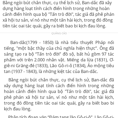
Bằng ngòi bút chân thực, cụ thể lịch sử, Ban-dắc đã xây
dựng hàng loạt tính cách điển hình trong những hoàn
cảnh điển hình qua bộ "Tấn trò đời", tác giả đã phê phán
xã hội tư sản, ví nó như một tấn hài kịch, trong đó đồng
tiền tác oai tác quái, gây ra biết bao bi kịch đau lòng.
QUẢNG CÁO
Ban-dắc(1799 - 1850) là nhà tiểu thuyết Pháp nổi
tiếng, "một bậc thầy của chủ nghĩa hiện thực’’. Ông đã
sáng tạo ra bộ “Tấn trò đời” đồ sộ, bất hủ gồm 97 tác
phẩm với trên 2.000 nhân vật. Miếng da lừa (1831), Ơ-
giê-ni Grăng-đé (1833), Lão Gô-ri-ô (1834), Ảo mộng tiêu
tan (1937 - 1843), là những kiệt tác của Ban-dắc.
Bằng ngòi bút chân thực, cụ thể lịch sử, Ban-dắc đã
xây dựng hàng loạt tính cách điển hình trong những
hoàn cảnh điển hình qua bộ "Tấn trò đời", tác giả đã
phê phán xã hội tư sản, ví nó như một tấn hài kịch,
trong đó đồng tiền tác oai tác quái, gây ra biết bao bi
kịch đau lòng.
Phân tích đoạn văn “Đám tang lão Gô-ri-ô”. Lão Gô-ri-