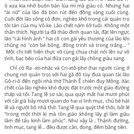
ô xưa kia nhờ buôn bán lúa mì mà giàu có. Nhưng hai
“ái nữ” của lão đã bòn rút đến đồng vàng cuối cùng.
Cuối đời lão sống cô đơn, nghèo khổ trong cái quán trọ
tồi tàn của mụ Vô-ke. Lão chết năm 69 tuổi. Không một
thân thích. Người ta đã tháo đinh quan tài, đặt lên ngực
lão “cái hình ảnh ” hai cô con gái yêu thương của lão khi
chúng nó "còn bé bỏng, đồng trinh và trong trắng... ”
Một chi tiết hiện thực vô cùng chua chát nói lên sự vô
tình, bạc bẽo của hai đứa con gái lấy chồng giàu sang.
Chỉ có Ra -xti-nhăc và Cri-xtô-phơ (hai người cùng ở
chung nơi quán trọ) với hai gã đô tùy đưa quan tài lão
Gô-ri-ô đến ngôi nhà thờ Thánh Ê chiên đuy Mông. Xác
chết của lão nghèo khó được đặt trước một giáo đường
thấp và tối. Tang lễ sơ sài, qua quýt mất hai mươi phút
với cái giá bảy mươi quan do hai vị linh mục, chú bé hát
lễ và người bõ nhà thờ. Tang lễ qua quýt thế thôi, bởi lẽ
“trong một thời kì mà tôn giáo không lấy gì làm giàu
lắm để tẩu kinh làm phúc”. Như vậy là , Thánh đường,
linh mục, tang lễ... đều được cân, đong, đếm bằng tiền.