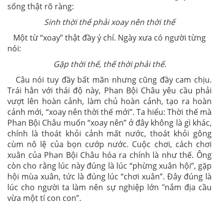
sống thật rõ ràng:
Sinh thời thế phải xoay nên thời thế
Một từ “xoay” thật đầy ý chí. Ngày xưa có người từng
nói:
Gặp thời thế, thế thời phải thế.
Câu nói tuy đầy bất mãn nhưng cũng đầy cam chịu.
Trái hẳn với thái độ này, Phan Bội Châu yêu cầu phải
vượt lên hoàn cảnh, làm chủ hoàn cảnh, tạo ra hoàn
cảnh mới, “xoay nên thời thế mới”. Ta hiểu: Thời thế mà
Phan Bội Châu muốn “xoay nên” ở đây không là gì khác,
chính là thoát khỏi cảnh mất nước, thoát khỏi gông
cùm nô lệ của bọn cướp nước. Cuộc chơi, cách chơi
xuân của Phan Bội Châu hóa ra chính là như thế. Ông
còn cho rằng lúc này đúng là lúc “phừng xuân hội”, gặp
hội mùa xuân, tức là đúng lúc “chơi xuân”. Đây đúng là
lúc cho người ta làm nên sự nghiệp lớn "nắm địa cầu
vừa một tí con con”.