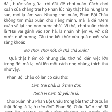
đất, bước vào giữa trời đất để chơi xuân. Cách chơi
xuân của chàng trai họ Phan lúc này thật hào hùng làm
sao, mới lạ làm sao. Nhưng chơi xuân, Phan Bội Châu
không tìm mùa xuân cho riêng mình, mà là đế “Đem
xuân về lại cho non nước nhà”. Vì thế, chơi xuân chính
là “Hai vai gánh vác sơn hà, là nhận nhiệm vụ với đất
nước quê hương. Câu thơ kết thúc vừa quả quyết vừa
sảng khoái:
Đỡ chơi, chơi nốt, ối chà chà xuân!
Quả thật hiếm có những càu thơ nói đến việc lớn
trong đời mà lại nói lên một cách nhẹ nhàng thích thú
như vậy.
Phan Bội Châu có lần có câu thơ:
Làm trai phải lạ ở trên đời:
(Sinh vi nam tử yếu hi kì)
Chơi xuân như Phan Bội Châu trong bài thơ Chơi xuân
thật đúng là “lạ ở trên đời”. Phan Bội Châu “lạ” ở chỗ đã