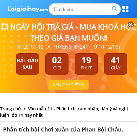
💥 NGÀY HỘI TRẢ GIÁ - MUA KHOÁ HỌC
THEO GIÁ BẠN MUỐN❗
🎯 LỚP 1-12 TẠI TUYENSINH247 (TỪ 10-12/08)
02
19
41
BẮT ĐẦU
SAU
GIỜ
PHÚT
GIÂY
XEM CHI TIẾT
Trang chủ
Văn mẫu 11 - Phân tích, cảm nhận, dàn ý và nghị
luận lớp 11 hay nhất
Phân tích bài Chơi xuân của Phan Bội Châu.