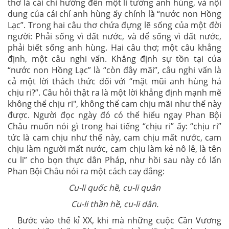
thơ là cái chí hướng đến một lí tưởng anh hùng, và nội
dung của cái chí anh hùng ấy chính là “nước non Hồng
Lạc”. Trong hai câu thơ chứa đựng lẽ sống của một đời
người: Phải sống vì đất nước, và để sống vì đất nước,
phải biết sống anh hùng. Hai câu thơ; một câu khẳng
định, một câu nghi vấn. Khẳng định sự tồn tại của
“nước non Hồng Lạc” là “còn đây mãi”, câu nghi vấn là
cả một lời thách thức đối với “mặt mũi anh hùng há
chịu ri?”. Câu hỏi thật ra là một lời khẳng định mạnh mẽ
không thể chịu ri", không thể cam chịu mãi như thế này
được. Người đọc ngày đó có thể hiểu ngay Phan Bội
Châu muốn nói gì trong hai tiếng “chịu ri” ấy: “chịu ri”
tức là cam chịu như thế này, cam chịu mất nước, cam
chịu làm người mất nước, cam chịu làm kẻ nô lê, là tên
cu li” cho bọn thực dân Pháp, như hồi sau này có lấn
Phan Bội Châu nói ra một cách cay đắng:
Cu-li quốc hề, cu-li quân
Cu-li thần hề, cu-li dân.
Bước vào thế kỉ XX, khi mà những cuộc Cần Vương