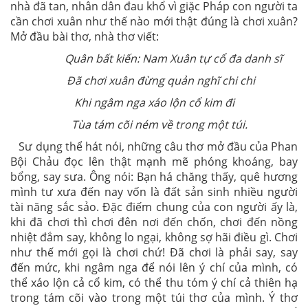
nhà đã tan, nhân dân đau khổ vì giặc Pháp con người ta
cần chơi xuân như thế nào mới thật đúng là chơi xuân?
Mở đầu bài thơ, nhà thơ viết:
Quân bất kiến: Nam Xuân tự cổ đa danh sĩ
Đã chơi xuân đừng quản nghĩ chi chi
Khi ngâm nga xáo lộn cổ kim đi
Tùa tám cõi ném về trong một túi.
Sư dụng thể hát nói, những câu thơ mở đầu của Phan
Bội Chảu đọc lên thật mạnh mẽ phóng khoáng, bay
bổng, say sưa. Ông nói: Bạn há chăng thấy, quê hương
mình tư xưa đến nay vốn là đất sản sinh nhiều người
tài năng sắc sảo. Đặc điếm chung của con người ấy là,
khi đã chơi thì chơi đên nơi đến chốn, chơi đến nồng
nhiệt đắm say, không lo ngại, không sợ hãi điều gì. Chơi
như thế mới gọi là chơi chứ! Đã chơi là phải say, say
đến mức, khi ngâm nga để nói lên ý chí của mình, có
thể xáo lộn cả cổ kim, có thể thu tóm ý chí cả thiên hạ
trong tám cõi vào trong một túi thơ của mình. Ý thơ