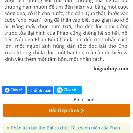
vượt lên những vui thú tầm thường mà người đời
thường ham muốn để tìm đến niềm vui bằng một cuộc
sống đẹp, có ích cho nước, cho dân. Quả thật, bước vào
cuộc “chơi xuân", ông đã thân vào biết bao gian lao khổ
ải. Hàng mấy chục năm trời, cho đến lúc phải đứng
trước tòa đại hình của Pháp cũng không hề sợ hãi, hối
tiếc. Nói đến Phan Bội Châu là nói đến một nhân cách
lớn, một người anh hùng dân tộc: đọc bài thơ Chơi
xuân không chỉ là đọc một bài thơ, mà còn để hiểu và
kính yêu thêm một tâm hồn, một nhân cách.
loigiaihay.com
Chia sẻ
Chia sẻ
Bình luận
Bình chọn:
Bài tiếp theo
Phân tích bài thơ Bài ca chúc Tết thanh niên của Phan