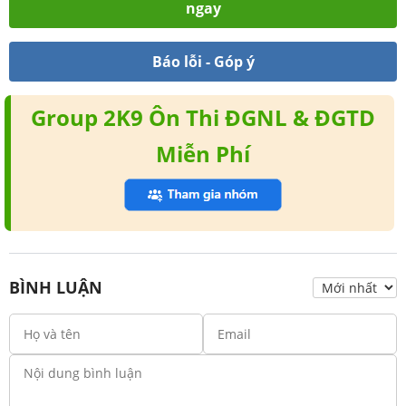
ngay
Báo lỗi - Góp ý
Group 2K9 Ôn Thi ĐGNL & ĐGTD
Miễn Phí
BÌNH LUẬN