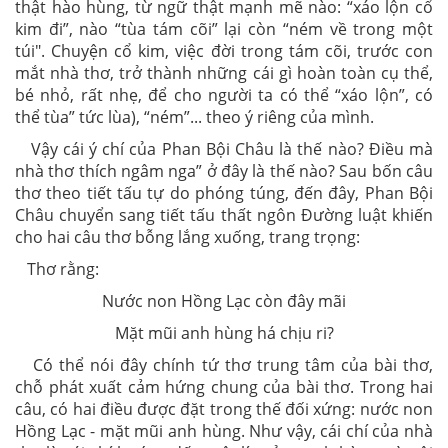
thật hào hùng, từ ngữ thật mạnh mẽ nào: “xáo lộn cổ
kim đi”, nào “tùa tám cõi” lại còn “ném về trong một
túi". Chuyện cổ kim, việc đời trong tám cõi, trước con
mắt nhà thơ, trở thành những cái gì hoàn toàn cụ thể,
bé nhỏ, rất nhẹ, để cho người ta có thể “xáo lộn”, có
thể tùa” tức lùa), “ném”... theo ý riêng của mình.
Vậy cái ý chí của Phan Bội Châu là thế nào? Điều mà
nhà thơ thích ngâm nga” ở đây là thế nào? Sau bốn câu
thơ theo tiết tấu tự do phóng túng, đến đây, Phan Bội
Châu chuyển sang tiết tấu thất ngôn Đường luật khiến
cho hai câu thơ bỗng lắng xuống, trang trọng:
Thơ rằng:
Nước non Hồng Lạc còn đây mãi
Mặt mũi anh hùng há chịu ri?
Có thể nói đây chính tứ thơ trung tâm của bài thơ,
chỗ phát xuất cảm hứng chung của bài thơ. Trong hai
câu, có hai điều được đặt trong thế đối xứng: nước non
Hồng Lạc - mặt mũi anh hùng. Như vậy, cái chí của nhà