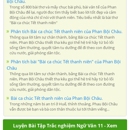
Bội Châu.
Trong số 800 bài thơ và mấy chục bài phú, bài văn tế của Phan
Bội Châu để lại, người đọc tìm thấy biết bao lời tốt đẹp và cảm
động của nhà chí sĩ nói với thanh niên. Tiêu biểu nhất là bài thơ
"Bài ca chúc Tết thanh niên"
Phân tích Bài ca chúc Tết thanh niên của Phan Bội Châu.
Thông qua lời tâm sự chân thành, bằng Bài ca chúc Tết thanh
niên, Phan Bội Châu thiết tha kêu gọi thế hệ trẻ hãy từ bỏ lối
sống tầm thường, quyết tâm tu dưỡng để đi theo con đường
cứu nước, giải phóng dân tộc.
Phân tích bài "Bài ca chúc Tết thanh niên" của Phan Bội
Châu
Thông qua lời tâm sự chân thành, bằng Bài ca chúc Tết thanh
niên, Phan Bội Châu thiết tha kêu gọi thế hệ trẻ hãy từ bỏ lối
sống tầm thường, quyết tâm tu dưỡng để đi theo con đường
cứu nước, giải phóng dân tộc.
Bài ca chúc Tết thanh niên của Phan Bội Châu.
Trong những năm bị an trí ở Huế, thỉnh thoảng, Phau Bội Châu
vẫn được bè bạn và bà con thân thuộc lui tới thăm viếng...
Luyện Bài Tập Trắc nghiệm Ngữ Văn 11 - Xem