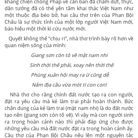
kháng chiến chống Pháp về căn bản đã chấm dứt, thực,
dân tưởng đã có thể yên tâm khai thác Việt Nam như
một thuộc địa béo bở, hai câu thơ trên của Phan Bội
Châu là sự thức tỉnh của một lớp người Việt Nam mới,
báo hiệu một thời kì cứu nước mới.
Quyết không thể “chịu ri”, nhà thơ trình bày rõ hơn về
quan niệm sống của mình:
Giang sơn còn tô vẽ mặt nam nhi
Sinh thời thế phải, xoay nên thời thế
Phùng xuân hội may ra ừ cũng dễ
Nắm địa cầu vừa mót tí con con!
Nhà thơ cho rằng chính đất nước tạo ra con người,
đặt ra yêu cầu mà kẻ làm trai phải hoàn thành. Bức
chân dung của kẻ làm trai (mặt nam nhi) là do đất nước
tạo nên (giang sơn còn tô vẽ). Vì vậy mà con người sinh
ra trong hoàn cảnh nào thì phải đáp ứng cho được
những yêu cầu mà đất nước đặt ra trong hoàn cảnh ấy.
Câu thơ của Phan Bội Châu nêu lên một nguyên tắc