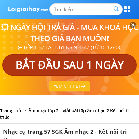
💥 NGÀY HỘI TRẢ GIÁ - MUA KHOÁ HỌC
THEO GIÁ BẠN MUỐN❗
🎯 LỚP 1-12 TẠI TUYENSINH247 (TỪ 10-12/08)
BẮT ĐẦU SAU 1 NGÀY
XEM CHI TIẾT
Trang chủ
Âm nhạc lớp 2 - giải bài tập âm nhạc 2 Kết nối tri
thức
Nhạc cụ trang 57 SGK Âm nhạc 2 - Kết nối tri