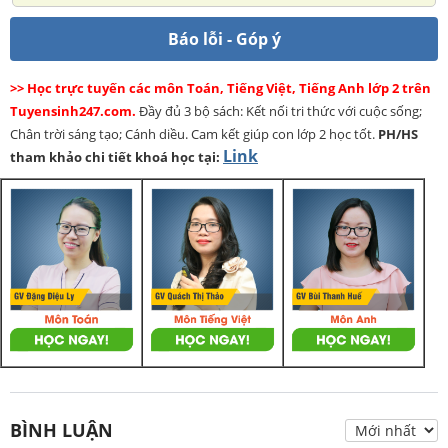
Báo lỗi - Góp ý
>> Học trực tuyến các môn Toán, Tiếng Việt, Tiếng Anh lớp 2 trên
Tuyensinh247.com.
Đầy đủ 3 bộ sách: Kết nối tri thức với cuộc sống;
Chân trời sáng tạo; Cánh diều. Cam kết giúp con lớp 2 học tốt.
PH/HS
Link
tham khảo chi tiết khoá học tại:
BÌNH LUẬN