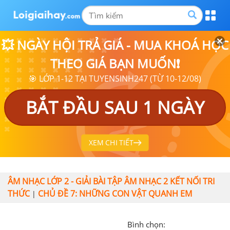
💥 NGÀY HỘI TRẢ GIÁ - MUA KHOÁ HỌC
THEO GIÁ BẠN MUỐN❗
🎯 LỚP 1-12 TẠI TUYENSINH247 (TỪ 10-12/08)
BẮT ĐẦU SAU 1 NGÀY
XEM CHI TIẾT
ÂM NHẠC LỚP 2 - GIẢI BÀI TẬP ÂM NHẠC 2 KẾT NỐI TRI
THỨC
CHỦ ĐỀ 7: NHỮNG CON VẬT QUANH EM
|
Bình chọn: