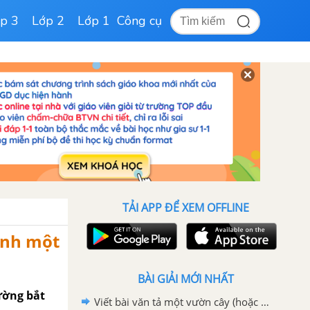
p 3
Lớp 2
Lớp 1
Công cụ
TẢI APP ĐỂ XEM OFFLINE
ành một
BÀI GIẢI MỚI NHẤT
ường bắt
Viết bài văn tả một vườn cây (hoặc rặng cây) lớp 4