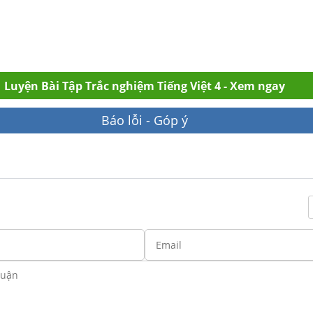
Luyện Bài Tập Trắc nghiệm Tiếng Việt 4 - Xem ngay
Báo lỗi - Góp ý