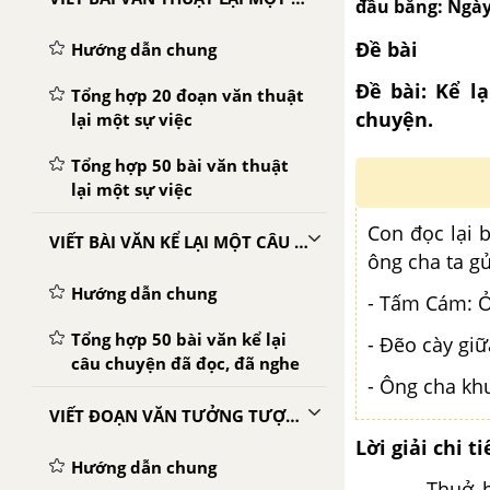
đầu bằng: Ngày
Đề bài
Hướng dẫn chung
Đề bài:
Kể lạ
Tổng hợp 20 đoạn văn thuật
chuyện.
lại một sự việc
Tổng hợp 50 bài văn thuật
lại một sự việc
Con đọc lại 
VIẾT BÀI VĂN KỂ LẠI MỘT CÂU CHUYỆN
ông cha ta g
Hướng dẫn chung
- Tấm Cám: Ở
Tổng hợp 50 bài văn kể lại
- Đẽo cày gi
câu chuyện đã đọc, đã nghe
- Ông cha kh
VIẾT ĐOẠN VĂN TƯỞNG TƯỢNG
Lời giải chi ti
Hướng dẫn chung
Thuở bé, tôi