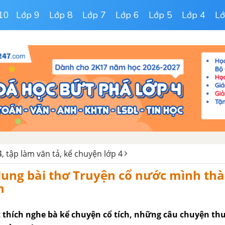
10
Lớp 9
Lớp 8
Lớp 7
Lớp 6
Lớp 5
Lớp 4
Lớ
, tập làm văn tả, kể chuyện lớp 4
 dung bài thơ Truyện cổ nước mình th
n
ất thích nghe bà kể chuyện cổ tích, những câu chuyện th