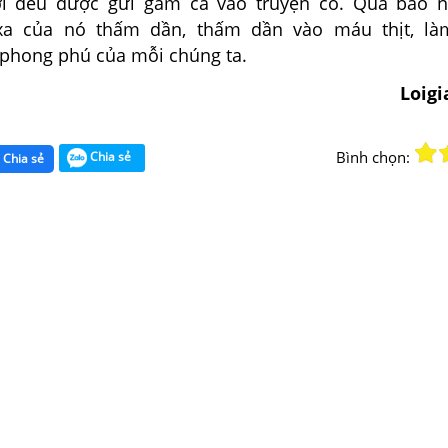
ời đều được gửi gắm cả vào truyện cổ. Qua bao 
xa của nó thấm dần, thấm dần vào máu thịt, là
phong phú của mỗi chúng ta.
Loig
Bình chọn:
Chia sẻ
Chia sẻ