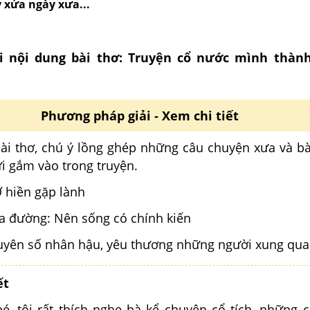
 xửa ngày xưa...
i nội dung bài thơ:
Truyện cổ nước mình
thành
Phương pháp giải - Xem chi tiết
bài thơ, chú ý lồng ghép những câu chuyện xưa và b
ửi gắm vào trong truyện.
 hiền gặp lành
ữa đường: Nên sống có chính kiến
uyên số nhân hậu, yêu thương những người xung qu
ết
 rất thích nghe bà kể chuyện cổ tích, những c