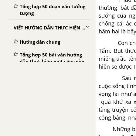
Tổng hợp 50 đoạn văn tưởng
thường
bắt đầu
tượng
sướng của ngư
chống cái ác 
VIẾT HƯỚNG DẪN THỰC HIỆN MỘT CÔNG VIỆC
hãm hại là bấ
Hướng dẫn chung
Con chim Vàn
Tấm.
Bụt thư
Tổng hợp 50 bài văn hướng
miếng
trầu tê
dẫn thực hiện một công việc
hiền sẽ được Ti
VIẾT ĐƠN
Sau này lớn
cuộc
sống tinh
Hướng dẫn chung
vọng lại như a
quá khứ xa x
Tổng hợp 50 bài viết đơn
tàng
truyện c
công
bằng, nh
VIẾT BÀI VĂN TẢ CON VẬT
Những bài họ
Hướng dẫn chung