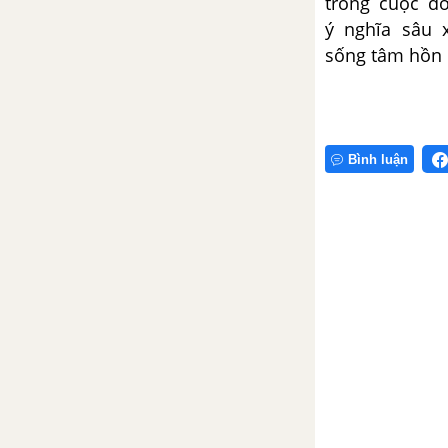
trong cuộc đ
ý
nghĩa sâu 
Tổng hợp 50 đoạn văn tả con
vật
sống
tâm hồn 
Tổng hợp 50 bài văn tả con
vật
Bình luận
VIẾT THƯ
Hướng dẫn chung
Tổng hợp 50 bài viết thư
VIẾT ĐOẠN VĂN NÊU TÌNH CẢM, CẢM XÚC
Hướng dẫn chung
Tổng hợp 50 đoạn văn nêu
tình cảm, cảm xúc