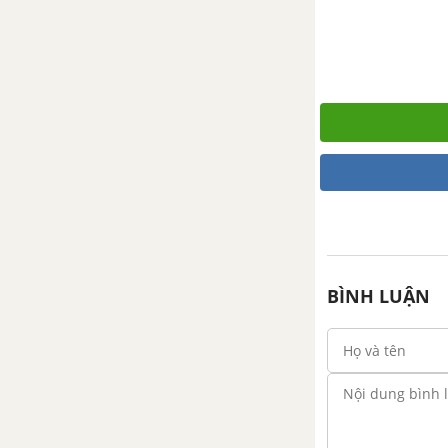
VIẾT HƯỚNG DẪN SỬ DỤNG MỘT SẢN PHẨM
Hướng dẫn chung
Tổng hợp 50 bài viết hướng
dẫn sử dụng một sản phẩm
VIẾT BÀI VĂN TẢ CÂY CỐI
Hướng dẫn chung
Tổng hợp 50 đoạn văn tả cây
cối
BÌNH LUẬN
Tổng hợp 50 bài văn tả cây
cối
VIẾT GIẤY MỜI
Tổng hợp 50 bài viết giấy