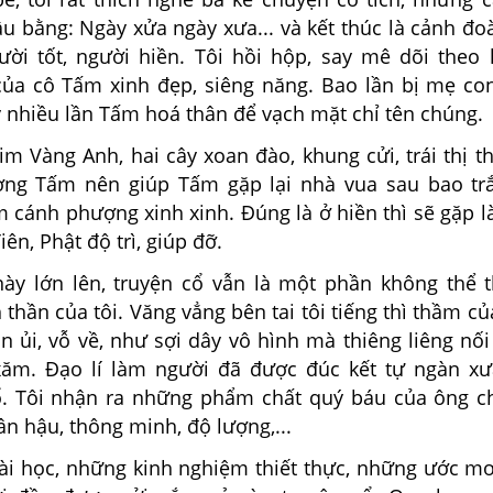
 bằng: Ngày xửa ngày xưa... và kết thúc là cảnh đo
ời tốt, người hiền. Tôi hồi hộp, say mê dõi theo 
của cô Tấm xinh đẹp, siêng năng. Bao lần bị mẹ c
y nhiều lần Tấm hoá thân để vạch mặt chỉ tên chún
g Anh, hai cây xoan đào, khung cửi, trái thị t
ơng Tấm nên giúp Tấm gặp lại nhà vua sau bao trắ
m cánh phượng xinh xinh. Đúng là ở hiền thì sẽ gặp 
ên, Phật độ trì, giúp đỡ.
 lên, truyện cổ vẫn là một phần không thể th
 thần của tôi. Văng vẳng bên tai tôi tiếng thì thầm c
n ủi, vỗ về, như sợi dây vô hình mà thiêng liêng nối 
ăm. Đạo lí làm người đã được đúc kết tự ngàn x
ổ. Tôi nhận ra những phẩm chất quý báu của ông c
ân hậu, thông minh, độ lượng,...
c, những kinh nghiệm thiết thực, những ước mơ t