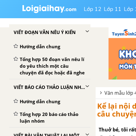
Lớp 12
Lớp 11
Lớp 
VIẾT ĐOẠN VĂN NÊU Ý KIẾN
Hướng dẫn chung
Tổng hợp 50 đoạn văn nêu lí
do yêu thích một câu
chuyện đã đọc hoặc đã nghe
VIẾT BÁO CÁO THẢO LUẬN NHÓM
Văn mẫu lớp 4
Hướng dẫn chung
Kể lại nội
câu chuyệ
Tổng hợp 20 báo cáo thảo
luận nhóm
Thuở bé, tôi r
VIẾT BÀI VĂN THUẬT LẠI MỘT SỰ VIỆC