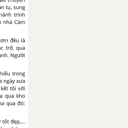
àn tụ, sung
hành trình
on nhà Cám
g.
hơm đều là
c trở, qua
lành. Người
iếu trong
ủa ngày xưa
kết tôi với
ưa qua kho
ha qua đó:
ốt đẹp,...