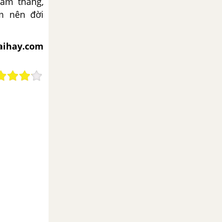
năm tháng,
m nên đời
iaihay.com