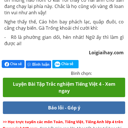
tin mừng nào hơn! Ô kìa! Tôi thấy có hai anh chó săn
đang chạy lại phía này. Chắc là họ cũng vội vàng đi loan
tin vui như anh vậy!
Nghe thấy thế, Cáo hồn bay phách lạc, quắp đuôi, co
cẳng chạy biến. Gà Trống khoái chí cười khì:
- Rõ là phường gian dối, hèn nhát! Ngữ ấy thì làm gì
được ai!
Loigiaihay.com
Chia sẻ
Chia sẻ
Bình luận
Bình chọn:
Luyện Bài Tập Trắc nghiệm Tiếng Việt 4 - Xem
ngay
Báo lỗi - Góp ý
>> Học trực tuyến các môn Toán, Tiếng Việt, Tiếng Anh lớp 4 trên