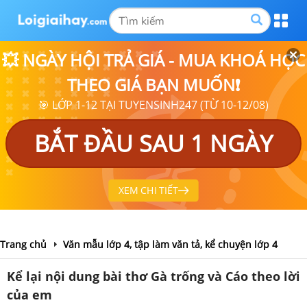
💥 NGÀY HỘI TRẢ GIÁ - MUA KHOÁ HỌC
THEO GIÁ BẠN MUỐN❗
🎯 LỚP 1-12 TẠI TUYENSINH247 (TỪ 10-12/08)
BẮT ĐẦU SAU 1 NGÀY
XEM CHI TIẾT
Trang chủ
Văn mẫu lớp 4, tập làm văn tả, kể chuyện lớp 4
Kể lại nội dung bài thơ Gà trống và Cáo theo lời
của em