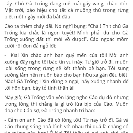
cây. Chú Gà Trống đang mê mải gáy vang, chào đón
Mặt trời, báo hiệu cho tất cả muông thú trong rừng
biết một ngày mới đã bắt đầu.
Cáo ta thèm chảy dãi. Nó nghĩ bụng: “Chà ! Thịt chú Gà
Trống kia chắc là ngon tuyệt! Mình phải dụ cho Gà
Trống xuống đất thì mới vồ được!”. Cáo ngoác mồm
cười rồi đon đả ngỏ lời:
- Kìa! Xin chào anh bạn quý mến của tôi! Mời anh
xuống đây nghe tôi báo tin vui này: Từ giờ trở đi, muôn
loài sống trong rừng sẽ kết thành bè bạn. Tôi sung
sướng lắm nên muốn báo cho bạn hữu xa gần đều biết.
Nào! Gà Trống ! Xin đừng e ngại, hãy xuống nhanh để
tôi hôn bạn, bày tỏ tình thân ái!
Nãy giờ, Gà Trống vẫn yên lặng nghe Cáo dụ dỗ nhưng
trong lòng thì chẳng lạ gì trò lừa bịp của Cáo. Muốn
doạ cho Cáo sợ, Gà Trống nhanh trí bảo:
- Cảm ơn anh Cáo đã có lòng tốt! Từ nay trở đi, Gà và
Cáo chung sống hoà bình với nhau thì quả là chẳng có