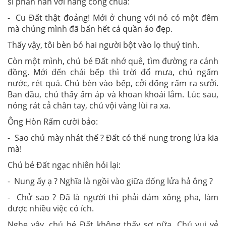
sĩ phàn nàn với nàng công chúa:
- Cu Đất thật đoảng! Mới ở chung với nó có một đêm
mà chúng mình đã bẩn hết cả quần áo đẹp.
Thấy vậy, tôi bèn bỏ hai người bột vào lọ thuỷ tinh.
Còn một mình, chú bé Đất nhớ quê, tìm đường ra cánh
đồng. Mới đến chái bếp thì trời đổ mưa, chú ngấm
nước, rét quá. Chú bèn vào bếp, cởi đống rấm ra sưởi.
Ban đầu, chú thấy ấm áp và khoan khoái lắm. Lúc sau,
nóng rát cả chân tay, chú vội vàng lùi ra xa.
Ông Hòn Rấm cười bảo:
- Sao chú mày nhát thế ? Đất có thể nung trong lửa kia
mà!
Chú bé Đất ngạc nhiên hỏi lại:
- Nung ấy ạ ? Nghĩa là ngồi vào giữa đống lửa hả ông ?
- Chử sao ? Đã là người thì phải dám xông pha, làm
được nhiều việc có ích.
Nghe vậy, chú bé Đất không thấy sợ nữa. Chú vui vẻ