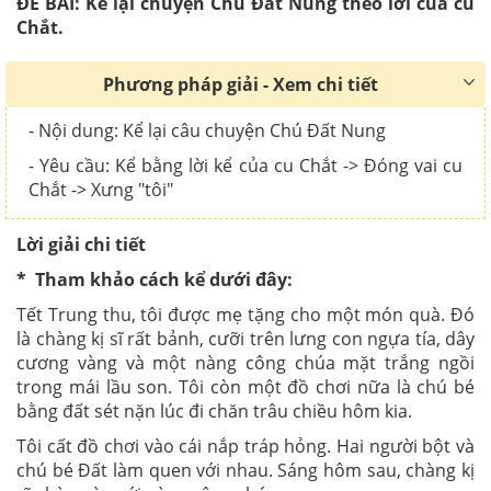
ĐỀ BÀI: Kể lại chuyện Chú Đất Nung theo lời của cu
Chắt.
Phương pháp giải - Xem chi tiết
- Nội dung: Kể lại câu chuyện Chú Đất Nung
- Yêu cầu: Kể bằng lời kể của cu Chắt -> Đóng vai cu
Chắt -> Xưng "tôi"
Lời giải chi tiết
* Tham khảo cách kể dưới đây:
Tết Trung thu, tôi được mẹ tặng cho một món quà. Đó
là chàng kị sĩ rất bảnh, cưỡi trên lưng con ngựa tía, dây
cương vàng và một nàng công chúa mặt trắng ngồi
trong mái lầu son. Tôi còn một đồ chơi nữa là chú bé
bằng đất sét nặn lúc đi chăn trâu chiều hôm kia.
Tôi cất đồ chơi vào cái nắp tráp hỏng. Hai người bột và
chú bé Đất làm quen với nhau. Sáng hôm sau, chàng kị