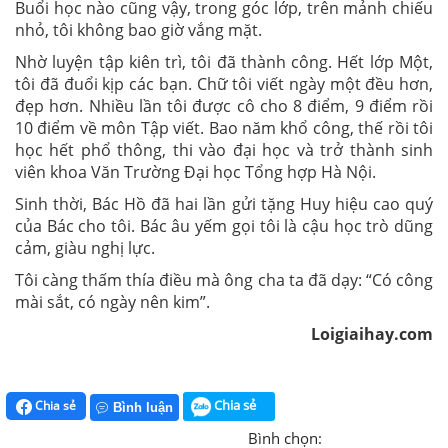
Buổi học nào cũng vậy, trong góc lớp, trên mảnh chiếu
nhỏ, tôi không bao giờ vắng mặt.
Nhờ luyện tập kiên trì, tôi đã thành công. Hết lớp Một,
tôi đã đuổi kịp các bạn. Chữ tôi viết ngày một đều hơn,
đẹp hơn. Nhiều lần tôi được cô cho 8 điểm, 9 điểm rồi
10 điểm về môn Tập viết. Bao năm khổ công, thế rồi tôi
học hết phổ thông, thi vào đại học và trở thành sinh
viên khoa Văn Trường Đại học Tổng hợp Hà Nội.
Sinh thời, Bác Hồ đã hai lần gửi tặng Huy hiệu cao quý
của Bác cho tôi. Bác âu yếm gọi tôi là cậu học trò dũng
cảm, giàu nghị lực.
Tôi càng thấm thía điều mà ông cha ta đã dạy: “Có công
mài sắt, có ngày nên kim”.
Loigiaihay.com
Chia sẻ
Chia sẻ
Bình luận
Bình chọn: