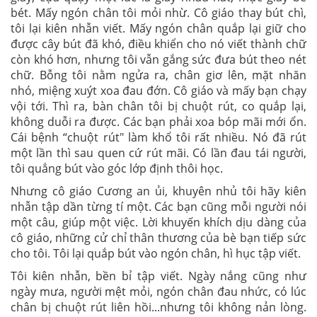
bét. Mấy ngón chân tôi mỏi nhừ. Cô giáo thay bút chì,
tôi lại kiên nhẫn viết. Mấy ngón chân quắp lại giữ cho
được cây bút đã khó, điều khiển cho nó viết thành chữ
còn khó hơn, nhưng tôi vẫn gắng sức đưa bút theo nét
chữ. Bỗng tôi nằm ngửa ra, chân giơ lên, mặt nhăn
nhó, miệng xuýt xoa đau đớn. Cô giáo và mấy bạn chạy
vội tới. Thì ra, bàn chân tôi bị chuột rút, co quắp lại,
không duỗi ra được. Các bạn phải xoa bóp mãi mới ổn.
Cái bệnh “chuột rút" làm khổ tôi rất nhiều. Nó đã rút
một lần thì sau quen cứ rút mãi. Có lần đau tái người,
tôi quẳng bút vào góc lớp định thôi học.
Nhưng cô giáo Cương an ủi, khuyên nhủ tôi hãy kiên
nhẫn tập dần từng tí một. Các bạn cũng mỗi người nói
một câu, giúp một việc. Lời khuyến khích dịu dàng của
cô giáo, những cử chỉ thân thương của bè bạn tiếp sức
cho tôi. Tôi lại quắp bút vào ngón chân, hì hục tập viết.
Tôi kiên nhẫn, bền bỉ tập viết. Ngày nắng cũng như
ngày mưa, người mệt mỏi, ngón chân đau nhức, có lúc
chân bị chuột rút liên hồi...nhưng tôi không nản lòng.