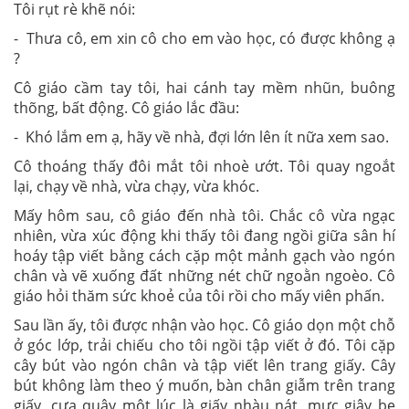
Tôi rụt rè khẽ nói:
- Thưa cô, em xin cô cho em vào học, có được không ạ
?
Cô giáo cầm tay tôi, hai cánh tay mềm nhũn, buông
thõng, bất động. Cô giáo lắc đầu:
- Khó lắm em ạ, hãy về nhà, đợi lớn lên ít nữa xem sao.
Cô thoáng thấy đôi mắt tôi nhoè ướt. Tôi quay ngoắt
lại, chạy về nhà, vừa chạy, vừa khóc.
Mấy hôm sau, cô giáo đến nhà tôi. Chắc cô vừa ngạc
nhiên, vừa xúc động khi thấy tôi đang ngồi giữa sân hí
hoáy tập viết bằng cách cặp một mảnh gạch vào ngón
chân và vẽ xuống đất những nét chữ ngoằn ngoèo. Cô
giáo hỏi thăm sức khoẻ của tôi rồi cho mấy viên phấn.
Sau lần ấy, tôi được nhận vào học. Cô giáo dọn một chỗ
ở góc lớp, trải chiếu cho tôi ngồi tập viết ở đó. Tôi cặp
cây bút vào ngón chân và tập viết lên trang giấy. Cây
bút không làm theo ý muốn, bàn chân giẫm trên trang
giấy, cựa quậy một lúc là giấy nhàu nát, mực giây be