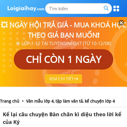
💥 NGÀY HỘI TRẢ GIÁ - MUA KHOÁ HỌC
THEO GIÁ BẠN MUỐN❗
🎯 LỚP 1-12 TẠI TUYENSINH247 (TỪ 10-12/08)
CHỈ CÒN 1 NGÀY
XEM CHI TIẾT
Trang chủ
Văn mẫu lớp 4, tập làm văn tả, kể chuyện lớp 4
Kể lại câu chuyện Bàn chân kì diệu theo lời kể
của Ký