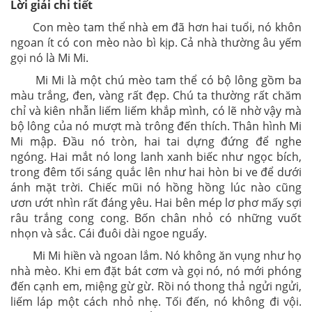
Lời giải chi tiết
Con mèo tam thể nhà em đã hơn hai tuổi, nó khôn
ngoan ít có con mèo nào bì kịp. Cả nhà thường âu yếm
gọi nó là Mi Mi.
Mi Mi là một chú mèo tam thể có bộ lông gồm ba
màu trắng, đen, vàng rất đẹp. Chú ta thường rất chăm
chỉ và kiên nhẫn liếm liếm khắp mình, có lẽ nhờ vậy mà
bộ lông của nó mượt mà trông đến thích. Thân hình Mi
Mi mập. Đầu nó tròn, hai tai dựng đứng để nghe
ngóng. Hai mắt nó long lanh xanh biếc như ngọc bích,
trong đêm tối sáng quắc lên như hai hòn bi ve để dưới
ánh mặt trời. Chiếc mũi nó hồng hồng lúc nào cũng
ươn ướt nhìn rất đáng yêu. Hai bên mép lơ phơ mấy sợi
râu trắng cong cong. Bốn chân nhỏ có những vuốt
nhọn và sắc. Cái đuôi dài ngoe nguẩy.
Mi Mi hiền và ngoan lắm. Nó không ăn vụng như họ
nhà mèo. Khi em đặt bát cơm và gọi nó, nó mới phóng
đến cạnh em, miệng gừ gừ. Rồi nó thong thả ngửi ngửi,
liếm láp một cách nhỏ nhẹ. Tối đến, nó không đi vội.