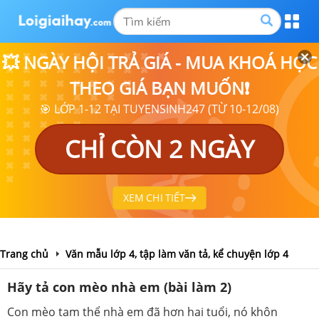
💥 NGÀY HỘI TRẢ GIÁ - MUA KHOÁ HỌC
THEO GIÁ BẠN MUỐN❗
🎯 LỚP 1-12 TẠI TUYENSINH247 (TỪ 10-12/08)
CHỈ CÒN 2 NGÀY
XEM CHI TIẾT
Trang chủ
Văn mẫu lớp 4, tập làm văn tả, kể chuyện lớp 4
Hãy tả con mèo nhà em (bài làm 2)
Con mèo tam thể nhà em đã hơn hai tuổi, nó khôn