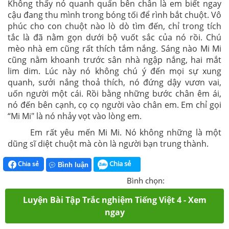
Không thấy nó quanh quẩn bên chân là em biết ngay
cậu đang thu mình trong bóng tối để rình bắt chuột. Vô
phúc cho con chuột nào lò dò tìm đến, chỉ trong tích
tắc là đã nằm gọn dưới bộ vuốt sắc của nó rồi. Chú
mèo nhà em cũng rất thích tắm nắng. Sáng nào Mi Mi
cũng nằm khoanh trước sân nhà ngập nắng, hai mắt
lim dim. Lúc này nó không chú ý đến mọi sự xung
quanh, sưởi nắng thoả thích, nó đứng dậy vươn vai,
uốn người một cái. Rồi bằng những bước chân êm ái,
nó đến bên cạnh, cọ cọ người vào chân em. Em chỉ gọi
“Mi Mi" là nó nhảy vọt vào lòng em.
Em rất yêu mến Mi Mi. Nó không những là một
dũng sĩ diệt chuột mà còn là người bạn trung thành.
Chia sẻ
Chia sẻ
Bình luận
Bình chọn:
Luyện Bài Tập Trắc nghiệm Tiếng Việt 4 - Xem
ngay