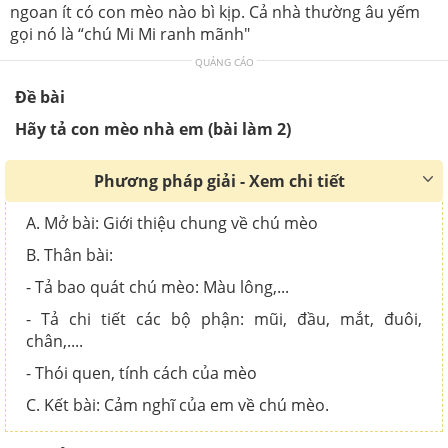
ngoan ít có con mèo nào bì kịp. Cả nhà thường âu yếm
gọi nó là “chú Mi Mi ranh mãnh"
QUẢNG CÁO
Đề bài
Hãy tả con mèo nhà em (bài làm 2)
Phương pháp giải - Xem chi tiết
A. Mở bài: Giới thiệu chung về chú mèo
B. Thân bài:
- Tả bao quát chú mèo: Màu lông,...
- Tả chi tiết các bộ phận: mũi, đầu, mắt, đuôi,
chân,....
- Thói quen, tính cách của mèo
C. Kết bài: Cảm nghĩ của em về chú mèo.