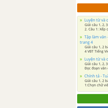
Tập làm văn - Luyện tập xây
dựng kết bài trong bài văn miêu
Luyện từ và c
tả cây cối
Giải câu 1, 2,
2. Câu 1: Xếp c
tài trợ, tài ba,
Luyện từ và câu - Mở rộng vốn
Tập làm văn -
từ Dũng cảm trang 51
trang 4
Giải câu 1, 2 
4 VBT Tiếng Vi
Tập làm văn - Luyện tập miêu tả
(Tiếng Việt 4,
cây cối
Luyện từ và c
Giải câu 1, 2, 
Đọc đoạn văn d
TUẦN 27 - VBT TIẾNG VIỆT 4
ngữ của mỗi c
Chính tả - Tu
Giải câu 1, 2 
Chính tả - Tuần 27
1:Chọn chữ vi
văn sau
Tập làm văn - Miêu tả cây cối
(Chuẩn bị cho bài kiểm tra viết)