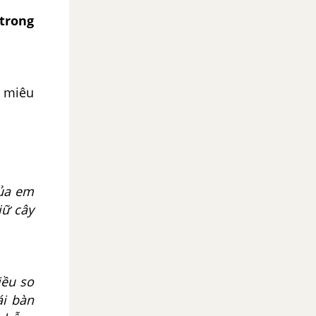
trong
c miêu
ủa em
iữ cây
iều so
ái bàn