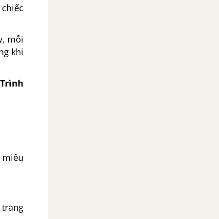
 chiếc
y, mỗi
ng khi
Trình
c miêu
 trang