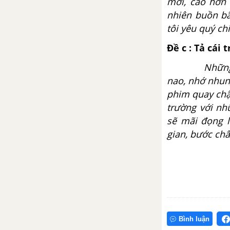
mới, cao hơn 
Luyện từ và câu - Chủ ngữ trong
nhiên buồn bã
câu kể Ai là gì?
tôi yêu quý ch
Tập làm văn - Luyện tập tóm tắt
Đề c : Tả cái
tin tức trang 43, 44
Những ngày 
nao, nhớ nhun
Luyện từ và câu - Mở rộng vốn
phim quay chậm
từ: Dũng cảm trang 44, 45
trường với nh
sẽ mãi đọng l
Tập làm văn - Luyện tập xây
dựng mở bài trong bài văn miêu
gian, bước ch
tả cây cối
TUẦN 26 - VBT TIẾNG VIỆT 4
Chính tả - Tuần 26
Luyện từ và câu - Luyện tập về
Bình luận
câu kể Ai là gì?