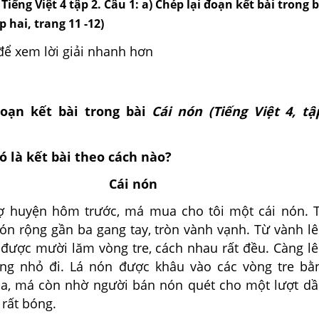
Tiếng Việt 4 tập 2. Câu 1: a) Chép lại đoạn kết bài trong 
ập hai, trang 11 -12)
để xem lời giải nhanh hơn
đoạn kết bài trong bài
Cái nón
(Tiếng Việt 4, tậ
ó là kết bài theo cách nào?
Cái nón
yện hôm trước, má mua cho tôi một cái nón. Tô
nón rộng gần ba gang tay, tròn vành vạnh. Từ vành l
 được mười lăm vòng tre, cách nhau rất đều. Càng l
ng nhỏ đi. Lá nón được khâu vào các vòng tre bằ
, má còn nhờ người bán nón quét cho một lượt dầ
rất bóng.