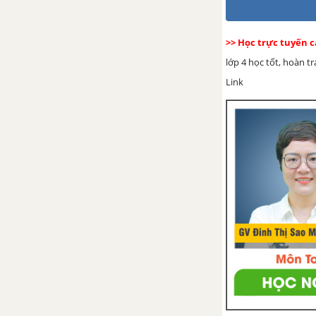
Luyện từ và câu - Câu khiến
>> Học trực tuyến c
Luyện từ và câu - Cách đặt câu
khiến
lớp 4 học tốt, hoàn t
Link
TUẦN 28 - VBT TIẾNG VIỆT 4
Ôn tập giữa học kì 2 - Tuần 28 -
Tiết 1
Ôn tập giữa học kì 2 - Tuần 28 -
Tiết 2
Ôn tập giữa học kì 2 - Tuần 28 -
Tiết 3
Ôn tập giữa học kì 2 - Tuần 28 -
Tiết 4