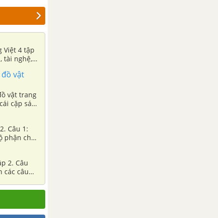
 Việt 4 tập
, tài nghệ,
 đồ vật
đồ vật trang
cái cặp sách
n đó.
 2. Câu 1:
bộ phận chủ
ập 2. Câu
h các câu