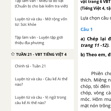
Tập làm văn - Miêu tả đồ vật
vật trang 6 VBT 
(Chuẩn bị cho bài kiểm tra viết)
(Tiếng Việt 4, t
Lựa chọn câu 
Luyện từ và câu - Mở rộng vốn
từ: Sức khỏe
Câu 1
Tập làm văn - Luyện tập giới
a) Chép lại 
thiệu địa phương
trang 11 -12).
b) Theo em, đ
TUẦN 21 - VBT TIẾNG VIỆT 4
Chính tả - Tuần 21
Phiên chợ hu
Luyện từ và câu - Câu kể Ai thế
thích. Miệng 
nào?
chóp, tôi đếm
chóp, vòng cà
Luyện từ và câu - Vị ngữ trong
móc. Hôm mua
câu kể Ai thế nào?
mặt nón trông 