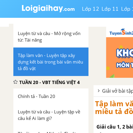
Tập làm văn - Luyện tập xây
Lớp 12
Lớp 11
Lớp 
dựng mở bài trong bài trong bài
văn miêu tả đồ vật
Luyện từ và câu - Mở rộng vốn
từ: Tài năng
Tập làm văn - Luyện tập xây
dựng kết bài trong bài văn miêu
tả đồ vật
TUẦN 20 - VBT TIẾNG VIỆT 4
Giải vở bài tập
Chính tả - Tuần 20
Tập làm vă
miêu tả đồ
Luyện từ và câu - Luyện tập về
câu kể Ai làm gì?
Giải câu 1, 2 b