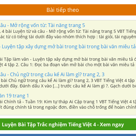
Bài tiếp theo
âu - Mở rộng vốn từ: Tài năng trang 5
 3, 4 bài Luyện từ và câu - Mở rộng vốn từ: Tài năng trang 5 VBT Tiếng
ác từ có tiếng tài dưới đây vào nhóm thích hợp : tài giỏi, tài nguyên
 tài đức, tài sản, tài năng, tài hoa
 Luyện tập xây dựng mở bài trong bài trong bài văn miêu tả
bài Tập làm văn - Luyện tập xây dựng mở bài trong bài văn miêu tả 
ệt 4 tập 2. Câu 1: Đọc ba đoạn văn mở bài cho một bài văn miêu tả 
 tập hai, trang 10). Nêu điểm giống nhau và khác nhau giữa các đoạ
âu - Chủ ngữ trong câu kể Ai làm gì? trang 2, 3
3 bài Chủ ngữ trong câu kể Ai làm gì? trang 2, 3 VBT Tiếng Việt 4 tập
ưới đây. Đánh dấu X vào [...] trước câu kể Ai làm gì ?. Gạch dưới 
âu vừa tìm được.
ần 19 trang 1
bài Chính tả - Tuần 19: Kim tự tháp Ai Cập trang 1 VBT Tiếng Việt 4 t
ết đúng chính tả trong ngoặc đơn, điền vào chỗ trống để hoàn chỉn
Luyện Bài Tập Trắc nghiệm Tiếng Việt 4 - Xem ngay