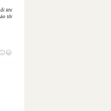
ỗi khi
ào tôi