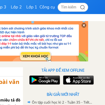
p 3
Lớp 2
Lớp 1
Công cụ
TẢI APP ĐỂ XEM OFFLINE
bài văn
BÀI GIẢI MỚI NHẤT
 miêu tả đồ
Ôn tập cuối học kì 2 - Tuần 35 - Tiết 8 trang 119