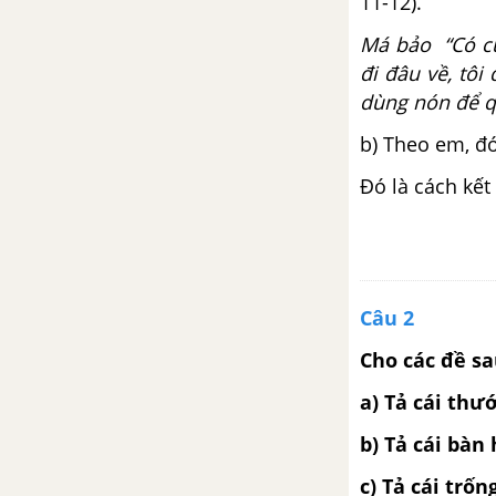
11-12).
TUẦN 23 - VBT TIẾNG VIỆT 4
Má bảo “Có của
đi đâu về, tôi
Chính tả - Tuần 23
dùng nón để q
b) Theo em, đó
Luyện từ và câu - Dấu gạch
ngang
Đó là cách kết
Tập làm văn - Luyện tập miêu tả
các bộ phận của cây cối
Luyện từ và câu - Mở rộng vốn
Câu 2
từ: Cái đẹp trang 31, 32
Cho các đề sa
Tập làm văn - Đoạn văn trong
a) Tả cái thư
bài văn miêu tả cây cối
b) Tả cái bàn
TUẦN 24 - VBT TIẾNG VIỆT 4
c) Tả cái trố