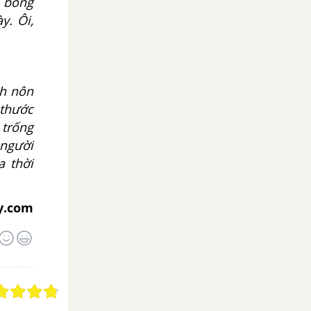
i bỗng
y. Ôi,
h nôn
 thước
 trống
 người
a thời
y.com