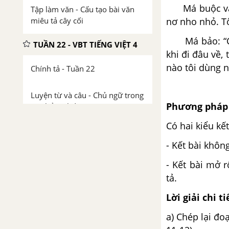
Má buộc vào n
Tập làm văn - Cấu tạo bài văn
nơ nho nhỏ. Tô
miêu tả cây cối
Má bảo: “Có c
TUẦN 22 - VBT TIẾNG VIỆT 4
khi đi đâu về,
nào tôi dùng n
Chính tả - Tuần 22
Luyện từ và câu - Chủ ngữ trong
Phương pháp 
câu kể Ai thế nào?
Có hai kiểu kết
Tập làm văn - Luyện tập quan
- Kết bài khôn
sát cây cối
- Kết bài mở 
Mở rộng vốn từ - Mở rộng vốn
tả.
từ: Cái đẹp trang 25
Lời giải chi ti
Tập làm văn - Luyện tập miêu tả
a) Chép lại đo
các bộ phận của cây cối