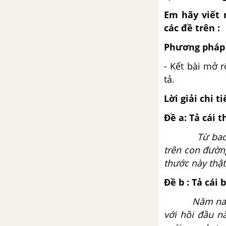
Chính tả - Tuần 24
Em hãy viết 
các đề trên :
Luyện từ và câu - Câu kể Ai là
Phương pháp 
gì?
- Kết bài mở 
Tập làm văn - Luyện tập xây
tả.
dựng đoạn văn miêu tả cây cối
Lời giải chi ti
Luyện từ và câu - Vị ngữ trong
Đề a: Tả cái 
câu kể Ai là gì?
Từ bao giờ 
Tập làm văn - Tóm tắt tin tức
trên con đường
trang 39, 40
thước này thật
Đề b : Tả cái
TUẦN 25 - VBT TIẾNG VIỆT 4
Năm nay tôi 
Chính tả - Tuần 25
với hồi đầu n