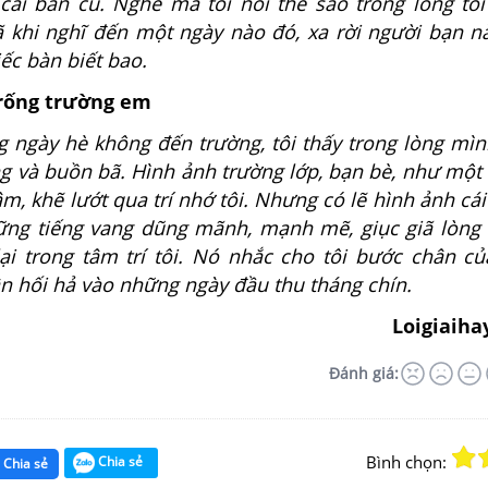
cái bàn cũ. Nghe má tôi nói thế sao trong lòng tô
 khi nghĩ đến một ngày nào đó, xa rời người bạn nà
iếc bàn biết bao.
 trống trường em
hè không đến trường, tôi thấy trong lòng mìn
g và buồn bã. Hình ảnh trường lớp, bạn bè, như một
, khẽ lướt qua trí nhớ tôi. Nhưng có lẽ hình ảnh cái
ững tiếng vang dũng mãnh, mạnh mẽ, giục giã lòng
ại trong tâm trí tôi. Nó nhắc cho tôi bước chân củ
ân hối hả vào những ngày đầu thu tháng chín.
Loigiaiha
Đánh giá:
Bình chọn:
Chia sẻ
Chia sẻ