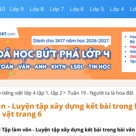
10
Lớp 9
Lớp 8
Lớp 7
Lớp 6
Lớp 5
Lớp 4
Lớ
 tiếng việt lớp 4 tập 1, tập 2
Tuần 19 - Người ta là hoa đất
n - Luyện tập xây dựng kết bài trong 
 vật trang 6
ài Tập làm văn - Luyện tập xây dựng kết bài trong bài văn