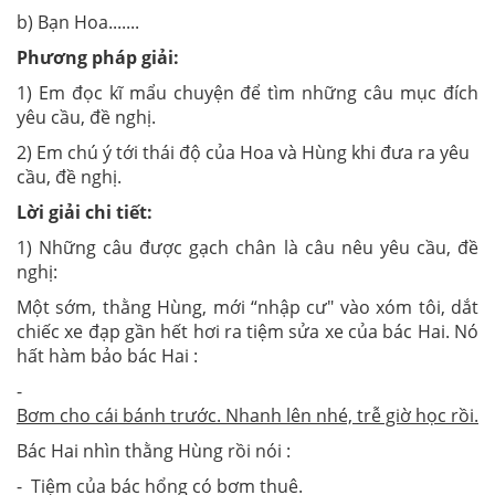
b) Bạn Hoa.......
Phương pháp giải:
1) Em đọc kĩ mẩu chuyện để tìm những câu mục đích
yêu cầu, đề nghị.
2) Em chú ý tới thái độ của Hoa và Hùng khi đưa ra yêu
cầu, đề nghị.
Lời giải chi tiết:
1) Những câu được gạch chân là câu nêu yêu cầu, đề
nghị:
Một sớm, thằng Hùng, mới “nhập cư" vào xóm tôi, dắt
chiếc xe đạp gần hết hơi ra tiệm sửa xe của bác Hai. Nó
hất hàm bảo bác Hai :
-
Bơm cho cái bánh trước. Nhanh lên nhé, trễ giờ học rồi.
Bác Hai nhìn thằng Hùng rồi nói :
- Tiệm của bác hổng có bơm thuê.