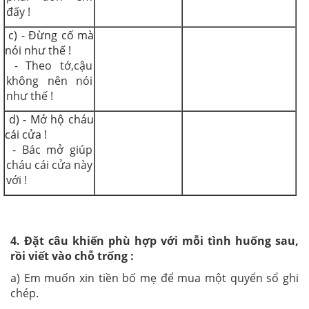
đấy !
c) - Đừng cố mà
nói như thế !
- Theo tớ,cậu
không nên nói
như thế !
d) - Mở hộ cháu
cái cửa !
- Bác mở giúp
cháu cái cửa này
với !
4. Đặt câu khiến phù hợp với mỗi tình huống sau,
rồi viết vào chỗ trống :
a) Em muốn xin tiền bố mẹ để mua một quyển sổ ghi
chép.