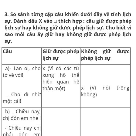
3. So sánh từng cặp câu khiến dưới đây về tính lịch
sự. Đánh dấu X vào □ thích hợp : câu giữ được phép
lịch sự hay không giữ được phép lịch sự. Cho biết vì
sao mỗi câu ấy giữ hay không giữ được phép lịch
sự.
Câu
Giữ được phép
Không giữ được
lịch sự
phép lịch sự
a)- Lan ơi, cho
x (Vì có các từ
tớ về với!
xưng hô thể
hiện quan hệ
x (Vì nói trống
thân một)
- Cho đi nhờ
không)
một cái!
b) - Chiều nay,
chị đón em nhé !
- Chiều nay chị
phải đón em