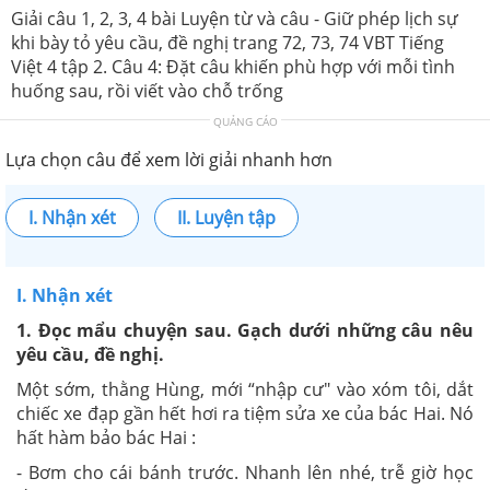
Giải câu 1, 2, 3, 4 bài Luyện từ và câu - Giữ phép lịch sự
khi bày tỏ yêu cầu, đề nghị trang 72, 73, 74 VBT Tiếng
Việt 4 tập 2. Câu 4: Đặt câu khiến phù hợp với mỗi tình
huống sau, rồi viết vào chỗ trống
QUẢNG CÁO
Lựa chọn câu để xem lời giải nhanh hơn
I. Nhận xét
II. Luyện tập
I. Nhận xét
1. Đọc mẩu chuyện sau. Gạch dưới những câu nêu
yêu cầu, đề nghị.
Một sớm, thằng Hùng, mới “nhập cư" vào xóm tôi, dắt
chiếc xe đạp gần hết hơi ra tiệm sửa xe của bác Hai. Nó
hất hàm bảo bác Hai :
- Bơm cho cái bánh trước. Nhanh lên nhé, trễ giờ học