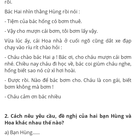
rồi.
Bác Hai nhìn thằng Hùng rồi nói :
- Tiệm của bác hổng có bơm thuê.
- Vậy cho mượn cái bơm, tôi bơm lấy vậy.
Vừa lúc ấy, cái Hoa nhà ở cuối ngõ cũng dắt xe đạp
chạy vào ríu rít chào hỏi :
- Cháu chào bác Hai ạ ! Bác ơi, cho cháu mượn cái bơm
nhé. Chiều nay cháu đi học về, bác coi giùm cháu nghe,
hổng biết sao nó cứ xì hơi hoài.
- Được rồi
.
Nào để bác bơm cho. Cháu là con gái, biết
bơm không mà bơm !
- Cháu cảm ơn bác nhiều
2. Cách nêu yêu cầu, đề nghị của hai bạn Hùng và
Hoa khác nhau thế nào?
a) Bạn Hùng......