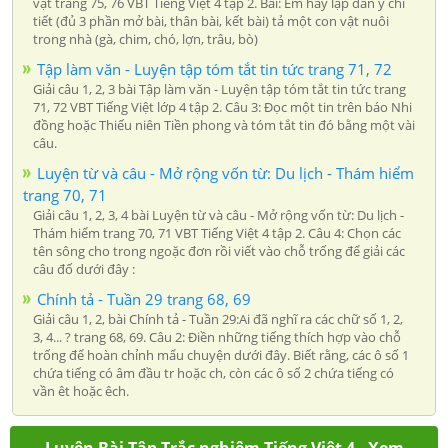
vật trang 75, 76 VBT Tiếng Việt 4 tập 2. Bài: Em hãy lập dàn ý chi
tiết (đủ 3 phần mở bài, thân bài, kết bài) tả một con vật nuôi
trong nhà (gà, chim, chó, lợn, trâu, bò)
Tập làm văn - Luyện tập tóm tắt tin tức trang 71, 72
Giải câu 1, 2, 3 bài Tập làm văn - Luyện tập tóm tắt tin tức trang
71, 72 VBT Tiếng Việt lớp 4 tập 2. Câu 3: Đọc một tin trên báo Nhi
đồng hoặc Thiếu niên Tiền phong và tóm tắt tin đó bằng một vài
câu.
Luyện từ và câu - Mở rộng vốn từ: Du lịch - Thám hiểm
trang 70, 71
Giải câu 1, 2, 3, 4 bài Luyện từ và câu - Mở rộng vốn từ: Du lịch -
Thám hiểm trang 70, 71 VBT Tiếng Việt 4 tập 2. Câu 4: Chọn các
tên sông cho trong ngoặc đơn rồi viết vào chỗ trống để giải các
câu đố dưới đây :
Chính tả - Tuần 29 trang 68, 69
Giải câu 1, 2, bài Chính tả - Tuần 29:Ai đã nghĩ ra các chữ số 1, 2,
3, 4... ? trang 68, 69. Câu 2: Điền những tiếng thích hợp vào chỗ
trống để hoàn chỉnh mẩu chuyện dưới đây. Biết rằng, các ô số 1
chứa tiếng có âm đầu tr hoặc ch, còn các ô số 2 chứa tiếng có
vần êt hoặc êch.
Luyện Bài Tập Trắc nghiệm Tiếng Việt 4 - Xem