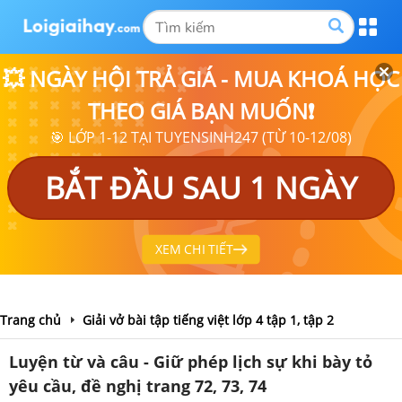
💥 NGÀY HỘI TRẢ GIÁ - MUA KHOÁ HỌC
THEO GIÁ BẠN MUỐN❗
🎯 LỚP 1-12 TẠI TUYENSINH247 (TỪ 10-12/08)
BẮT ĐẦU SAU 1 NGÀY
XEM CHI TIẾT
Trang chủ
Giải vở bài tập tiếng việt lớp 4 tập 1, tập 2
Luyện từ và câu - Giữ phép lịch sự khi bày tỏ
yêu cầu, đề nghị trang 72, 73, 74