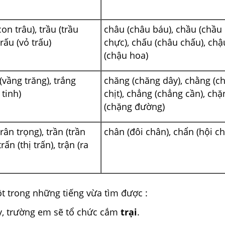
con trâu), trầu (trầu
châu (châu báu), chầu (chầu
trấu (vỏ trấu)
chực), chấu (châu chấu), chậ
(chậu hoa)
(vầng trăng), trắng
chăng (chăng dây), chằng (c
 tinh)
chịt), chẳng (chẳng cần), chặ
(chặng đường)
trân trọng), trần (trần
chân (đôi chân), chẩn (hội c
trấn (thị trấn), trận (ra
t trong những tiếng vừa tìm được :
ày, trường em sẽ tổ chức cắm
trại
.