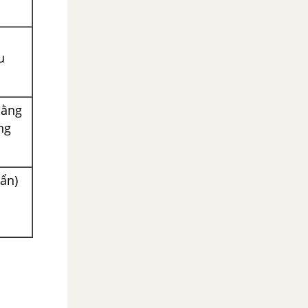
u
hằng
ng
hẩn)