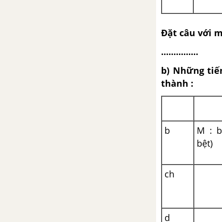
Chính tả - Tuần 32
Đặt câu với 
Luyện từ và câu - Thêm trạng
...............
ngữ chỉ thời gian cho câu
b) Những tiế
Tập làm văn - Luyện tập xây
thành :
dựng đoạn văn miêu tả con vật
Luyện từ và câu - Thêm trạng
ngữ chỉ nguyên nhân cho câu
b
M : b
bệt)
Tập làm văn - Luyện tập xây
dựng mở bài, kết bài trong bài
ch
văn miêu tả con vật
TUẦN 33 - VBT TIẾNG VIỆT 4
d
Chính tả - Tuần 33