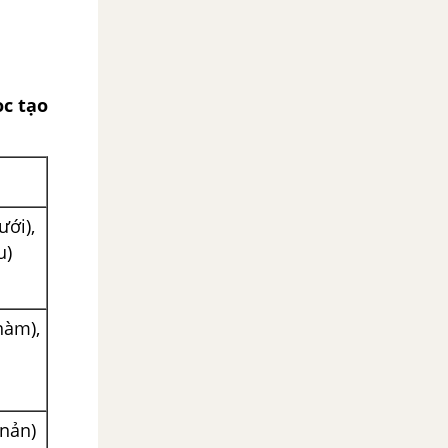
ọc tạo
ưới),
u)
hàm),
 nản)