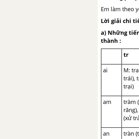
Luyện từ và câu - Mở rộng vốn
Em làm theo yê
từ: Lạc quan - Yêu đời trang
104, 105
Lời giải chi ti
a) Những tiế
Luyện từ và câu - Thêm trạng
thành :
ngữ chỉ phương tiện cho câu
tr
Tập làm văn - Điền vào giấy tờ
in sẵn trang 108, 109
ai
M: tra
trái),
TUẦN 35 - VBT TIẾNG VIỆT 4
trại)
Ôn tập cuối học kì 2 - Tuần 35 -
Tiết 1
am
tràm 
răng),
Ôn tập cuối học kì 2 - Tuần 35 -
(xử t
Tiết 2
an
tràn (