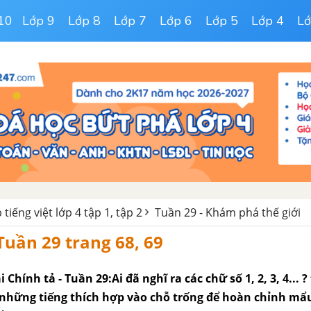
10
Lớp 9
Lớp 8
Lớp 7
Lớp 6
Lớp 5
Lớp 4
Lớ
 tiếng việt lớp 4 tập 1, tập 2
Tuần 29 - Khám phá thế giới
 Tuần 29 trang 68, 69
ài Chính tả - Tuần 29:Ai đã nghĩ ra các chữ số 1, 2, 3, 4... ?
n những tiếng thích hợp vào chỗ trống để hoàn chỉnh m