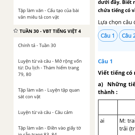
dưới đây. Biết 
chứa tiếng có v
Tập làm văn - Cấu tạo của bài
văn miêu tả con vật
Lựa chọn câu 
TUẦN 30 - VBT TIẾNG VIỆT 4
Câu 1
Câu 
Chính tả - Tuần 30
Câu 1
Luyện từ và câu - Mở rộng vốn
từ: Du lịch - Thám hiểm trang
Viết tiếng có
79, 80
a) Những ti
Tập làm văn - Luyện tập quan
thành :
sát con vật
Luyện từ và câu - Câu cảm
ai
M: trai
trải (t
Tập làm văn - Điền vào giấy tờ
in sẵn trang 83, 84