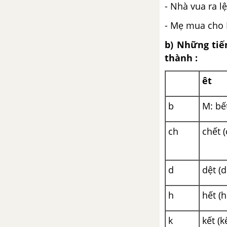
- Nhà vua ra 
- Mẹ mua cho 
b) Những tiế
thành :
êt
b
M: bết
ch
chết (
d
dệt (d
h
hết (h
k
kết (k