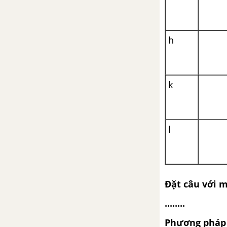
Luyện từ và câu - Mở rộng vốn
từ: Lạc quan - Yêu đời trang 99,
h
100
Tập làm văn - Miêu tả con vật
k
(Chuẩn bị cho bài kiểm tra viết)
Luyện từ và câu - Thêm trạng
ngữ chỉ mục đích cho câu
l
Tập làm văn - Điền vào giấy tờ
in sẵn trang 102, 103
Đặt câu với m
TUẦN 34 - VBT TIẾNG VIỆT 4
........
Chính tả - Tuần 34
Phương pháp 