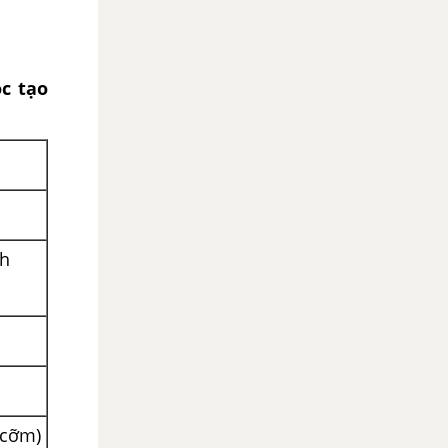
c tạo
ch
 cỡm)