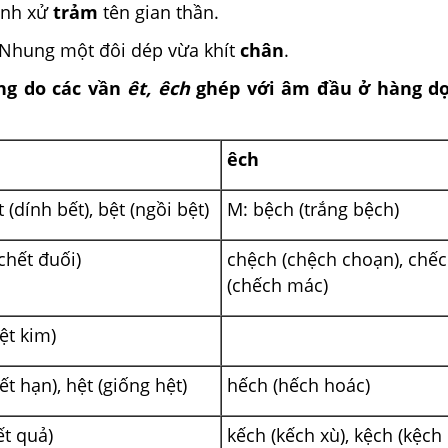
lệnh xử
trảm
tên gian thần.
Nhung một đôi dép vừa khít
chân
.
ng do các vần
êt, êch
ghép với âm đầu ở hàng dọ
êch
 (dính bết), bệt (ngồi bệt)
M: bệch (trắng bệch)
chết đuối)
chệch (chệch choạn), chế
(chếch mác)
ệt kim)
ết hạn), hệt (giống hệt)
hếch (hếch hoác)
ết quả)
kếch (kếch xù), kệch (kệch