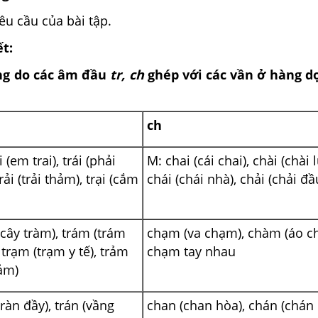
u cầu của bài tập.
ết:
ng do các âm đầu
tr, ch
ghép với các vần ở hàng d
ch
i (em trai), trái (phải
M: chai (cái chai), chài (chài l
 trải (trải thảm), trại (cắm
chái (chái nhà), chải (chải đầ
(cây tràm), trám (trám
chạm (va chạm), chàm (áo c
 trạm (trạm y tế), trảm
chạm tay nhau
rảm)
tràn đầy), trán (vầng
chan (chan hòa), chán (chán