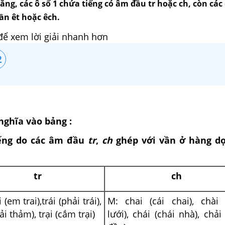
rằng, các ô số 1 chứa tiếng có âm đầu tr hoặc ch, còn các 
ần êt hoặc êch.
để xem lời giải nhanh hơn
2
 nghĩa vào bảng :
ếng do các âm đầu
tr
,
ch
ghép với vần ở hàng dọ
tr
ch
 (em trai),trái (phải trái),
M: chai (cái chai), chài 
rải thảm), trại (cắm trại)
lưới), chái (chái nhà), chải