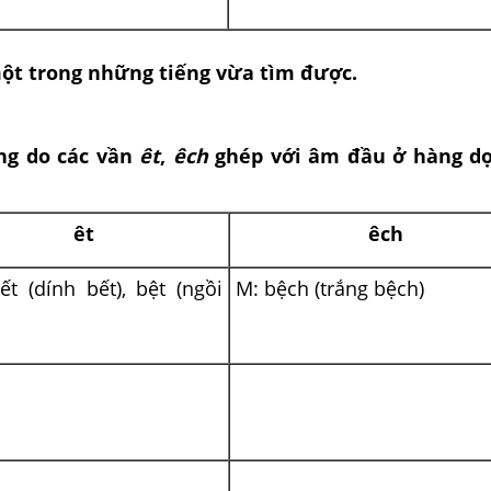
một trong những tiếng vừa tìm được.
ng do các vần
êt
,
êch
ghép với âm đầu ở hàng dọ
êt
êch
ết (dính bết), bệt (ngồi
M: bệch (trắng bệch)