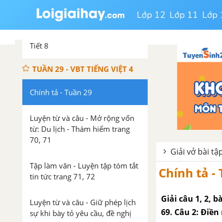
Tiết 7
Lớp 12
Lớp 11
Lớp 
Ôn tập giữa học kì 2 - Tuần 28 -
Tiết 8
TUẦN 29 - VBT TIẾNG VIỆT 4
Chính tả - Tuần 29
Luyện từ và câu - Mở rộng vốn
từ: Du lịch - Thám hiểm trang
70, 71
Giải vở bài tập
Tập làm văn - Luyện tập tóm tắt
Chính tả -
tin tức trang 71, 72
Giải câu 1, 2, b
Luyện từ và câu - Giữ phép lịch
69. Câu 2: Điề
sự khi bày tỏ yêu cầu, đề nghị