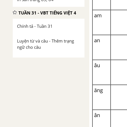
TUẦN 31 - VBT TIẾNG VIỆT 4
am
Chính tả - Tuần 31
an
Luyện từ và câu - Thêm trạng
ngữ cho câu
Tập làm văn - Luyện tập miêu tả
âu
các bộ phận của con vật
Luyện từ và câu - Thêm trạng
ngữ chỉ nơi chốn cho câu
ăng
Tập làm văn - Luyện tập xây
dựng đoạn văn miêu tả con vật
ân
TUẦN 32 - VBT TIẾNG VIỆT 4