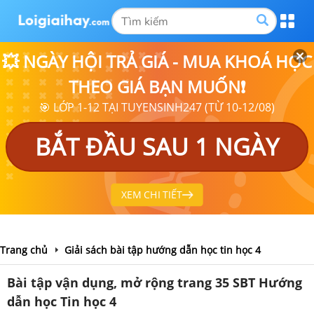
💥 NGÀY HỘI TRẢ GIÁ - MUA KHOÁ HỌC
THEO GIÁ BẠN MUỐN❗
🎯 LỚP 1-12 TẠI TUYENSINH247 (TỪ 10-12/08)
BẮT ĐẦU SAU 1 NGÀY
XEM CHI TIẾT
Trang chủ
Giải sách bài tập hướng dẫn học tin học 4
Bài tập vận dụng, mở rộng trang 35 SBT Hướng
dẫn học Tin học 4