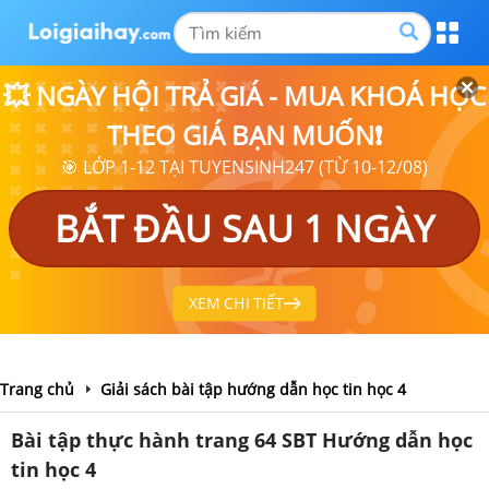
💥 NGÀY HỘI TRẢ GIÁ - MUA KHOÁ HỌC
THEO GIÁ BẠN MUỐN❗
🎯 LỚP 1-12 TẠI TUYENSINH247 (TỪ 10-12/08)
BẮT ĐẦU SAU 1 NGÀY
XEM CHI TIẾT
Trang chủ
Giải sách bài tập hướng dẫn học tin học 4
Bài tập thực hành trang 64 SBT Hướng dẫn học
tin học 4