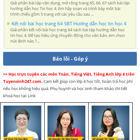
Giải phần bài tập vận dụng, mở rộng trang 65, 66, 67 sách bài tập
hướng dẫn học Tin học 4. Em hãy soạn và trình bày một bài
trình chiếu gồm 5 trang với các yêu cầu sau ...
Kết nối bài học trang 64 SBT Hướng dẫn học tin học 4
Giải phần kết nối bài học trang 64 sách bài tập hướng dẫn học
tin học 4. Để tạo hiệu ứng chuyển động cho văn bản, em chọn
nút lệnh nào ?...
Báo lỗi - Góp ý
>> Học trực tuyến các môn Toán, Tiếng Việt, Tiếng Anh lớp 4 trên
Tuyensinh247.com.
Cam kết giúp con lớp 4 học tốt, hoàn trả học phí
nếu học không hiệu quả. Phụ huynh và học sinh tham khảo chi tiết
khoá học tại: Link