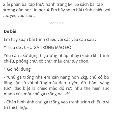
Giải phần bài tập thực hành trang 64, 65 sách bài tập
hướng dẫn học tin học 4. Em hãy soạn bài trình chiếu với
các yêu cầu sau ...
QUẢNG CÁO
Đề bài
Em hãy soạn bài trình chiếu với các yêu cầu sau :
* Tiêu đề : CHÚ GÀ TRỐNG MÀO ĐỎ
Yêu cầu : Sử dụng hiệu ứng nhấp nháy (Fade) khi trình
chiếu, phông chữ, cỡ chữ, màu chữ tùy chọn.
* Gõ nội dung :
- “Chú gà trống nhà em cân nặng hơn 2kg, chú có bộ
lông sặc sỡ với những màu đen tuyền, đỏ thắm, vàng
tươi, đặc biệt là chiếc mào đỏ rực như thể hiện sức
mạnh của một chú gà trống oai vệ”.
- Chèn hình ảnh chú gà trống vào tranh trình chiếu ở vị
trí thích hợp.