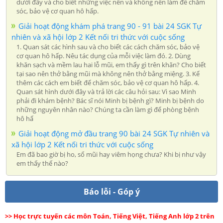
dưới đây và cho biết những việc nên và không nên làm để chăm
sóc, bảo vệ cơ quan hô hấp.
Giải hoạt động khám phá trang 90 - 91 bài 24 SGK Tự
nhiên và xã hội lớp 2 Kết nối tri thức với cuộc sống
1. Quan sát các hình sau và cho biết các cách chăm sóc, bảo vệ
cơ quan hô hấp. Nêu tác dụng của mỗi việc làm đó. 2. Dùng
khăn sạch và mềm lau hai lỗ mũi, em thấy gì trên khăn? Cho biết
tại sao nên thở bằng mũi mà không nên thở bằng miệng. 3. Kể
thêm các cách em biết để chăm sóc, bảo vệ cơ quan hô hấp. 4.
Quan sát hình dưới đây và trả lời các câu hỏi sau: Vì sao Minh
phải đi khám bệnh? Bác sĩ nói Minh bị bệnh gì? Minh bị bệnh do
những nguyên nhân nào? Chúng ta cần làm gì để phòng bệnh
hô hấ
Giải hoạt động mở đầu trang 90 bài 24 SGK Tự nhiên và
xã hội lớp 2 Kết nối tri thức với cuộc sống
Em đã bao giờ bị ho, sổ mũi hay viêm họng chưa? Khi bị như vậy
em thấy thế nào?
Báo lỗi - Góp ý
>> Học trực tuyến các môn Toán, Tiếng Việt, Tiếng Anh lớp 2 trên