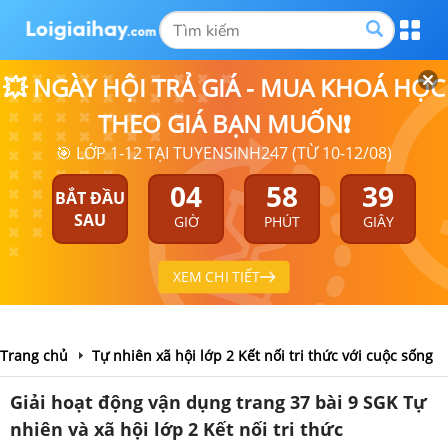
💥 NGÀY HỘI TRẢ GIÁ - MUA KHOÁ HỌC
THEO GIÁ BẠN MUỐN❗
🎯 LỚP 1-12 TẠI TUYENSINH247 (TỪ 10-12/08)
04
58
39
BẮT ĐẦU
SAU
GIỜ
PHÚT
GIÂY
XEM CHI TIẾT
Trang chủ
Tự nhiên xã hội lớp 2 Kết nối tri thức với cuộc sống
Giải hoạt động vận dụng trang 37 bài 9 SGK Tự
nhiên và xã hội lớp 2 Kết nối tri thức