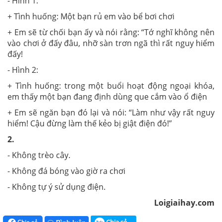
- Hình 1:
+ Tình huống: Một bạn rủ em vào bể bơi chơi
+ Em sẽ từ chối bạn ấy và nói rằng: “Tớ nghĩ không nên
vào chơi ở đấy đâu, nhỡ sàn trơn ngã thì rất nguy hiểm
đấy!
- Hình 2:
+ Tình huống: trong một buổi hoạt động ngoại khóa,
em thấy một bạn đang định dùng que cắm vào ổ điện
+ Em sẽ ngăn bạn đó lại và nói: “Làm như vậy rất nguy
hiểm! Cậu đừng làm thế kẻo bị giật điện đó!”
2.
- Không trèo cây.
- Không đá bóng vào giờ ra chơi
- Không tự ý sử dụng điện.
Loigiaihay.com
Chia sẻ