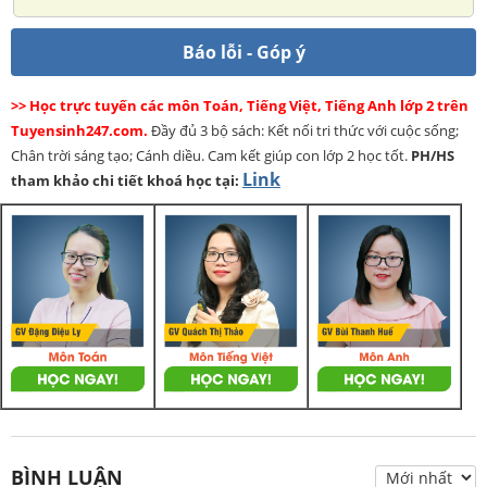
Báo lỗi - Góp ý
>> Học trực tuyến các môn Toán, Tiếng Việt, Tiếng Anh lớp 2 trên
Tuyensinh247.com.
Đầy đủ 3 bộ sách: Kết nối tri thức với cuộc sống;
Chân trời sáng tạo; Cánh diều. Cam kết giúp con lớp 2 học tốt.
PH/HS
Link
tham khảo chi tiết khoá học tại:
BÌNH LUẬN