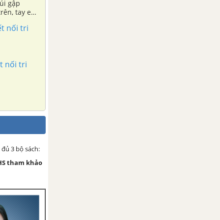
trên, tay em
 định vị trí
 nối tri
 nối tri
 đủ 3 bộ sách:
HS tham khảo