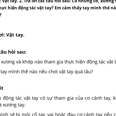
i: Vật tay. 2. Trả lời các câu hỏi sau: Có những cơ, xương
hực hiện động tác vật tay? Em cảm thấy tay mình thế n
?
ơi: Vật tay.
 câu hỏi sau:
 xương và khớp nào tham gia thực hiện động tác vật 
tay mình thế nào nếu chơi vật tay quá lâu?
ết
ện động tác vật tay có sự tham gia của cơ cánh tay,
và xương tay.
ình sẽ bị mỏi cổ tay, vai hoặc đau cơ cánh tay nếu c