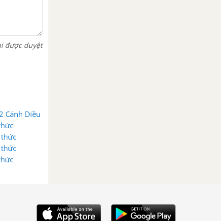
hi được duyệt
 2 Cánh Diều
thức
 thức
 thức
thức