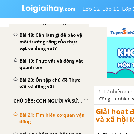
Lớp 12
Lớp 11
Lớp 
Bài 16 Thực vật sống ở đâu?
Bài 17 Động vật sống ở đâu?
Bài 18: Cần làm gì để bảo vệ
môi trường sống của thực
vật và động vật?
Bài 19: Thực vật và động vật
quanh em
Bài 20: Ôn tập chủ đề Thực
vật và động vật
Tự nhiên xã hộ
động tự nhiên và
CHỦ ĐỀ 5: CON NGƯỜI VÀ SỨC KHỎE
Giải hoạt 
Bài 21: Tìm hiểu cơ quan vận
và xã hội l
động