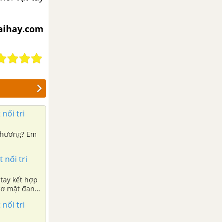
iaihay.com
nối tri
 thương? Em
 nối tri
 tay kết hợp
 cơ mặt đang
nối tri