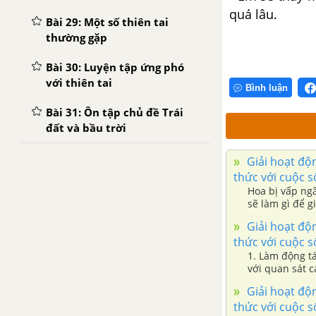
quá lâu.
Bài 29: Một số thiên tai
thường gặp
Bài 30: Luyện tập ứng phó
với thiên tai
Bình luận
Bài 31: Ôn tập chủ đề Trái
đất và bầu trời
Giải hoạt độn
thức với cuộc 
Hoa bị vấp ng
sẽ làm gì để g
Giải hoạt độn
thức với cuộc 
1. Làm động tá
với quan sát c
biểu lộ cảm xú
Giải hoạt độn
thức với cuộc 