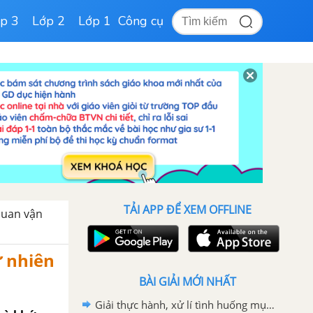
p 3
Lớp 2
Lớp 1
Công cụ
TẢI APP ĐỂ XEM OFFLINE
quan vận
ự nhiên
BÀI GIẢI MỚI NHẤT
Giải thực hành, xử lí tình huống mục II trang 33 bài 6 SGK Tự nhiên và xã hội lớp 2 Cánh Diều