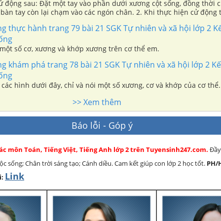
 dưới xương cột sống, đồng thời cúi gập
bàn tay còn lại chạm vào các ngón chân. 2. Khi thực hiện cử động 
xương cột sống thay đổi như thế nào? 3. Thực hiện cử động để xác
g thực hành trang 79 bài 21 SGK Tự nhiên và xã hội lớp 2 Kết
sống
 một số cơ, xương và khớp xương trên cơ thể em.
g khám phá trang 78 bài 21 SGK Tự nhiên và xã hội lớp 2 Kết
sống
các hình dưới đây, chỉ và nói một số xương, cơ và khớp của cơ thể.
>> Xem thêm
Báo lỗi - Góp ý
các môn Toán, Tiếng Việt, Tiếng Anh lớp 2 trên Tuyensinh247.com.
Đầy
cuộc sống; Chân trời sáng tạo; Cánh diều. Cam kết giúp con lớp 2 học tốt.
PH/
Link
i: