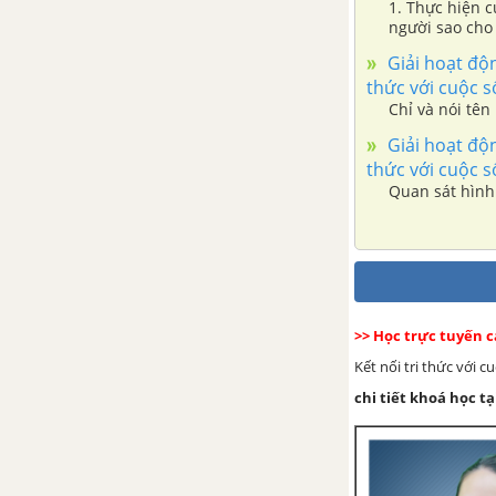
1. Thực hiện cử động sau: Đặt một tay vào phần
người sao cho 
cảm nhận được 
Giải hoạt độn
các khớp.
thức với cuộc 
Chỉ và nói tên
Giải hoạt độn
thức với cuộc 
Quan sát hình 
>> Học trực tuyến 
Kết nối tri thức với 
chi tiết khoá học tạ