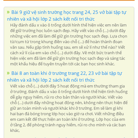
Bài 9 giữ vệ sinh trường học trang 24, 25 vở bài tập tự
nhiên và xã hội lớp 2 sách kết nối tri thức
Hãy đánh dấu x vào ô trống dưới hình thể hiện việc em nên làm
để giữ trường học luôn sạch đẹp. Hãy viết vào chỗ (…) dưới đây
những việc em đã làm để giữ gìn trường học sạch đẹp. Lựa chọn
từ/cụm từ trong khung điền vào chỗ (…) để hoàn thành đoạn
văn sau. Nếu gặp tình huống sau, em sẽ xử lí như thế nào? Viết
cách xử lí của em vào chỗ (…) dưới đây. Vẽ một bức tranh thể
hiện việc em đã làm để giữ gìn trường học sạch đẹp và sáng tác
một khẩu hiệu để tuyên truyền tới các bạn học sinh khác.
Bài 8 an toàn khi ở trường trang 22, 23 vở bài tập tự
nhiên và xã hội lớp 2 sách kết nối tri thức
Viết vào chỗ (…) dưới đây 5 hoạt động mà em thường tham gia
ở trường. Đánh dấu x vào ô trống dưới hình thể hiện tình huống
dễ gây nguy hiểm, rủi ro cho bản thân và người khác. Viết vào
chỗ (…) dưới đây những hoạt động nên, không nên thực hiện để
giữ an toàn mình và người khác khi ở trường. Em sẽ làm gì khi
hai bạn đá bóng trong lớp học vào giờ ra chơi. Viết những điều
em cam kết để thực hiện an toàn khi ở trường. Lớp học của em
ở tầng 2, để phòng tránh nguy hiểm, rủi ro cho mình và các bạn
khác,