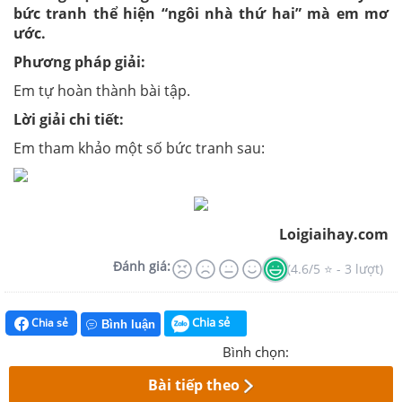
bức tranh thể hiện “ngôi nhà thứ hai” mà em mơ
ước.
Phương pháp giải:
Em tự hoàn thành bài tập.
Lời giải chi tiết:
Em tham khảo một số bức tranh sau:
Loigiaihay.com
Đánh giá:
(4.6/5 ⭐ - 3 lượt)
Chia sẻ
Chia sẻ
Bình luận
Bình chọn:
Bài tiếp theo