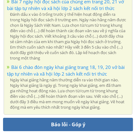
Bài 7 ngày hội đọc sách của chúng em trang 20, 21 vở
bài tập tự nhiên và xã hội lớp 2 sách kết nối tri thức
Đánh dấu x vào ô trống trước ý thể hiện hoạt động diễn ra
trong Ngày hội đọc sách ở trường em. Ngày nào hằng năm được
chọn là Ngày Sách Việt Nam. Lựa chọn từ/cụm từ trong khung
điền vào chỗ (…) để hoàn thành các đoạn văn sau về ý nghĩa của
Ngày hội đọc sách. Viết khoảng 3 câu vào chỗ (…) dưới đây chia
sẻ cảm nhận của em khi tham gia Ngày hội đọc sách ở trường.
Em thích cuốn sách nào nhất? Hãy viết 3 đến 5 câu vào chỗ (…)
dưới đây giới thiệu về cuốn sách đó. Lập kế hoạch đọc sách
trong một tháng
Bài 6 chào đón ngày khai giảng trang 18, 19, 20 vở bài
tập tự nhiên và xã hội lớp 2 sách kết nối tri thức
Ngày khai giảng hằng năm thường diễn ra vào thời gian nào.
Ngày khai giảng là ngày gì. Trong ngày khai giảng, em đã tham
gia những hoạt động nào. Lựa chọn từ/cụm từ trong khung
điền vào chỗ (…) để hoàn thành đoạn văn sau. Viết vào chỗ (…)
dưới đây 3 điều mà em mong muốn về ngày khai giảng. Vẽ hoạt
động mà em yêu thích nhất trong ngày khai giảng.
Báo lỗi - Góp ý