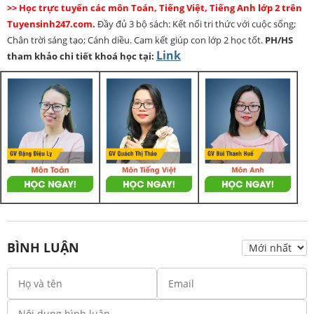
>> Học trực tuyến các môn Toán, Tiếng Việt, Tiếng Anh lớp 2 trên
Tuyensinh247.com.
Đầy đủ 3 bộ sách: Kết nối tri thức với cuộc sống;
Chân trời sáng tạo; Cánh diều. Cam kết giúp con lớp 2 học tốt.
PH/HS
Link
tham khảo chi tiết khoá học tại:
BÌNH LUẬN