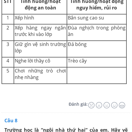
STT
Tình huống/hoạt
Tình huống/hoạt động
động an toàn
nguy hiểm, rủi ro
1
Xếp hình
Bắn sung cao su
2
Xếp hàng ngay ngắn
Đùa nghịch trong phòng
trước khi vào lớp
ăn
3
Giữ gìn vệ sinh trường
Đá bóng
lớp
4
Nghe lời thầy cô
Trèo cây
5
Chơi những trò chơi
nhẹ nhàng
Đánh giá:
Câu 8
Trường học là “ngôi nhà thứ hai” của em. Hãy vẽ