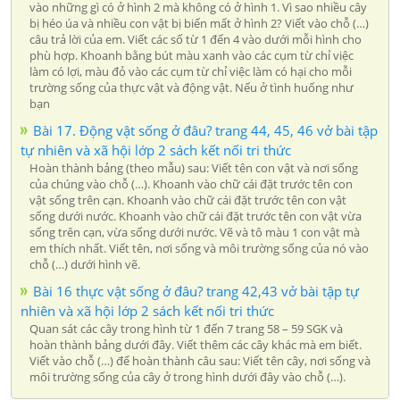
vào những gì có ở hình 2 mà không có ở hình 1. Vì sao nhiều cây
bị héo úa và nhiều con vật bị biến mất ở hình 2? Viết vào chỗ (…)
câu trả lời của em. Viết các số từ 1 đến 4 vào dưới mỗi hình cho
phù hợp. Khoanh bằng bút màu xanh vào các cụm từ chỉ việc
làm có lợi, màu đỏ vào các cụm từ chỉ việc làm có hại cho mỗi
trường sống của thực vật và động vật. Nếu ở tình huống như
bạn
Bài 17. Động vật sống ở đâu? trang 44, 45, 46 vở bài tập
tự nhiên và xã hội lớp 2 sách kết nối tri thức
Hoàn thành bảng (theo mẫu) sau: Viết tên con vật và nơi sống
của chúng vào chỗ (…). Khoanh vào chữ cái đặt trước tên con
vật sống trên cạn. Khoanh vào chữ cái đặt trước tên con vật
sống dưới nước. Khoanh vào chữ cái đặt trước tên con vật vừa
sống trên cạn, vừa sống dưới nước. Vẽ và tô màu 1 con vật mà
em thích nhất. Viết tên, nơi sống và môi trường sống của nó vào
chỗ (…) dưới hình vẽ.
Bài 16 thực vật sống ở đâu? trang 42,43 vở bài tập tự
nhiên và xã hội lớp 2 sách kết nối tri thức
Quan sát các cây trong hình từ 1 đến 7 trang 58 – 59 SGK và
hoàn thành bảng dưới đây. Viết thêm các cây khác mà em biết.
Viết vào chỗ (…) để hoàn thành câu sau: Viết tên cây, nơi sống và
môi trường sống của cây ở trong hình dưới đây vào chỗ (…).