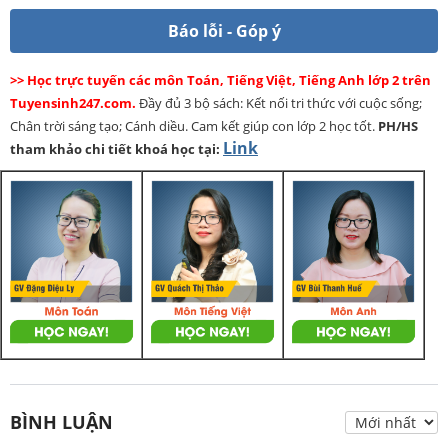
Báo lỗi - Góp ý
>> Học trực tuyến các môn Toán, Tiếng Việt, Tiếng Anh lớp 2 trên
Tuyensinh247.com.
Đầy đủ 3 bộ sách: Kết nối tri thức với cuộc sống;
Chân trời sáng tạo; Cánh diều. Cam kết giúp con lớp 2 học tốt.
PH/HS
Link
tham khảo chi tiết khoá học tại:
BÌNH LUẬN