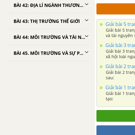
BÀI 42: ĐỊA LÍ NGÀNH THƯƠNG MẠI
BÀI 43: THỊ TRƯỜNG THẾ GIỚI
Giải bài 5 tr
Giải bài 5 tra
và tài nguyên 
BÀI 44: MÔI TRƯỜNG VÀ TÀI NGUYÊN THIÊN NHIÊN
Giải bài 3 tr
Giải bài 3 tra
BÀI 45. MÔI TRƯỜNG VÀ SỰ PHÁT TRIỂN BỀN VỮNG
xã hội loài ngư
Giải bài 2 tr
Giải bài 2 tra
sau:
Giải bài 1 tr
Giải bài 1 tra
tạo: