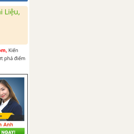
 Liệu,
om,
Kiến
ứt phá điểm