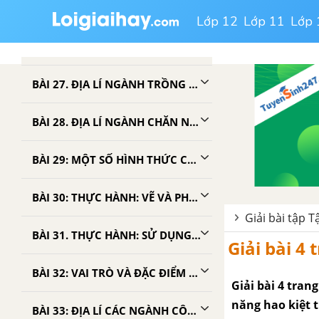
BÀI 25: CƠ CẤU NỀN KINH TẾ
Lớp 12
Lớp 11
Lớp 
BÀI 26: VAI TRÒ, ĐẶC ĐIỂM, CÁC NHÂN TỐ ẢNH HƯỞNG TỚI PHÂN BỐ NÔNG NGHIỆP
BÀI 27. ĐỊA LÍ NGÀNH TRỒNG TRỌT
BÀI 28. ĐỊA LÍ NGÀNH CHĂN NUÔI
BÀI 29: MỘT SỐ HÌNH THỨC CHỦ YẾU CỦA TỔ CHỨC LÃNH THỔ NÔNG NGHIỆP
BÀI 30: THỰC HÀNH: VẼ VÀ PHÂN TÍCH VỀ SẢN LƯỢNG LƯƠNG THỰC, DÂN SỐ CỦA THẾ GIỚI VÀ MỘT SỐ QUỐC GIA
Giải bài tập T
BÀI 31. THỰC HÀNH: SỬ DỤNG PHƯƠNG PHÁP BẢN ĐỒ - BIỂU ĐỒ ĐỂ THỂ HIỆN SẢN LƯỢNG LƯƠNG THỰC VÀ CƠ CẤU SẢN LƯỢNG LƯƠNG THỰC CỦA MỘT SỐ NƯỚC TRÊN THẾ GIỚI
Giải bài 4 
BÀI 32: VAI TRÒ VÀ ĐẶC ĐIỂM CỦA CÔNG NGHIỆP. CÁC NHÂN TỐ ẢNH HƯỞNG TỚI PHÁT TRIỂN VÀ PHÂN BỐ CÔNG NGHIỆP
Giải bài 4 tran
năng hao kiệt t
BÀI 33: ĐỊA LÍ CÁC NGÀNH CÔNG NGHIỆP