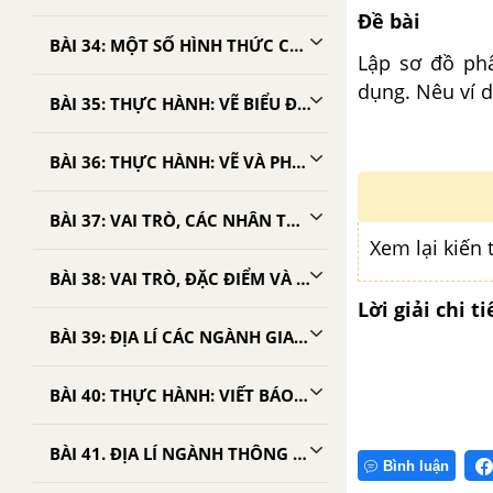
Đề bài
BÀI 34: MỘT SỐ HÌNH THỨC CHỦ YẾU CỦA TỔ CHỨC LÃNH THỔ CÔNG NGHIỆP
Lập sơ đồ phâ
dụng. Nêu ví d
BÀI 35: THỰC HÀNH: VẼ BIỂU ĐỒ TÌNH HÌNH SẢN XUẤT MỘT SỐ SẢN PHẨM CÔNG NGHIỆP TRÊN THẾ GIỚI
BÀI 36: THỰC HÀNH: VẼ VÀ PHÂN TÍCH BIỂU ĐỒ CƠ CẤU SỬ DỤNG NĂNG LƯỢNG CỦA THẾ GIỚI
BÀI 37: VAI TRÒ, CÁC NHÂN TỐ ẢNH HƯỞNG VÀ ĐẶC ĐIỂM PHÂN BỐ CÁC NGÀNH DỊCH VỤ
Xem lại kiến 
BÀI 38: VAI TRÒ, ĐẶC ĐIỂM VÀ CÁC NHÂN TỐ ẢNH HƯỞNG ĐẾN PHÁT TRIỂN, PHÂN BỐ NGÀNH GIAO THÔNG VẬN TẢI
Lời giải chi ti
BÀI 39: ĐỊA LÍ CÁC NGÀNH GIAO THÔNG VẬN TẢI
BÀI 40: THỰC HÀNH: VIẾT BÁO CÁO NGẮN VỀ KÊNH ĐÀO XUYÊ VÀ KÊNH ĐÀO PANAMA
BÀI 41. ĐỊA LÍ NGÀNH THÔNG TIN LIÊN LẠC
Bình luận