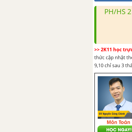
PH/HS 2
>> 2K11 học trự
thức cập nhật th
9,10 chỉ sau 3 t