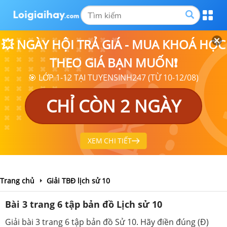
💥 NGÀY HỘI TRẢ GIÁ - MUA KHOÁ HỌC
THEO GIÁ BẠN MUỐN❗
🎯 LỚP 1-12 TẠI TUYENSINH247 (TỪ 10-12/08)
CHỈ CÒN 2 NGÀY
XEM CHI TIẾT
Trang chủ
Giải TBĐ lịch sử 10
Bài 3 trang 6 tập bản đồ Lịch sử 10
Giải bài 3 trang 6 tập bản đồ Sử 10. Hãy điền đúng (Đ)