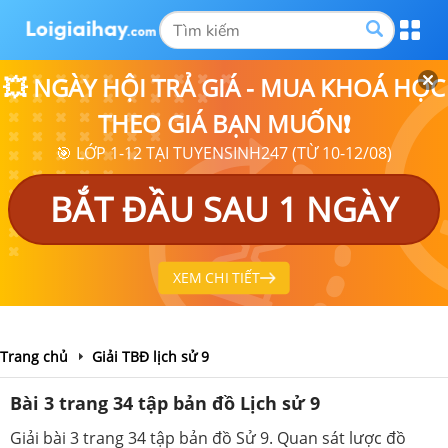
💥 NGÀY HỘI TRẢ GIÁ - MUA KHOÁ HỌC
THEO GIÁ BẠN MUỐN❗
🎯 LỚP 1-12 TẠI TUYENSINH247 (TỪ 10-12/08)
BẮT ĐẦU SAU 1 NGÀY
XEM CHI TIẾT
Trang chủ
Giải TBĐ lịch sử 9
Bài 3 trang 34 tập bản đồ Lịch sử 9
Giải bài 3 trang 34 tập bản đồ Sử 9. Quan sát lược đồ